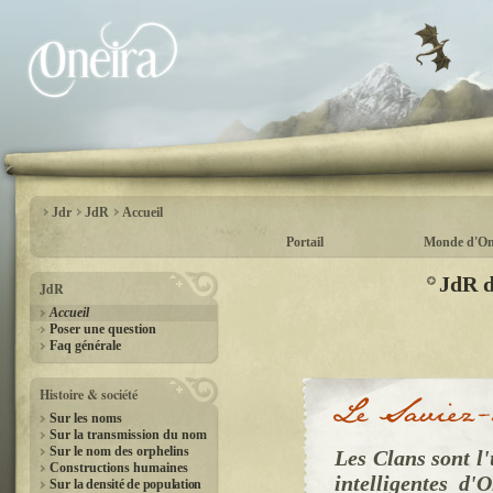
Jdr
JdR
Accueil
Portail
Monde d'On
JdR d
JdR
Accueil
Poser une question
Faq générale
Histoire & société
Sur les noms
Sur la transmission du nom
Sur le nom des orphelins
Les Clans sont l
Constructions humaines
intelligentes d'
Sur
la densité de population