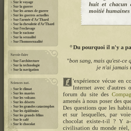
Sur le voyage
huit et chacun e
Sur la guerre
moitié humaines 
Sur les armes de guerre
Sur les guerres actuelles
Sur l'armée d'Ar'Thard
Sur
la chevalerie d'Ar'Thard
Sur l'esclavage
Sur le racisme
Sur la sexualité
Sur l'homosexualité
Du pourquoi il n'y a pa
Savoir-faire
"
bon sang, mais qu'est-ce q
Sur l'architecture
Sur la technologie
je n'ai jamais
Sur la navigation
'expérience vécue en c
Sciences nat.
Internet avec d'autres 
Sur le climat
forum du site des
Compag
Sur les marées
Sur les volcans
amenés à nous poser des ques
Sur les déserts
Sur
les grandes catastrophes
Des questions que les habi
Sur les épidémies
et sur lesquelles, par voi
Sur les grands félins
Sur le café
chocolat existe-t-il ? Y a
Sur le chocolat
civilisation du monde réel,