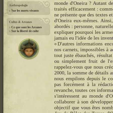
monde d'Oneira ? Autant de 
Anthropologie
traités efficacement : comme
Sur les morts-vivants
ne présente que des textes et 
d'Oneira eux-mêmes. Ainsi,
Cultes & Arcanes
abordés : personne, naturell
Ce que sont les Arcanes
Sur la liberté de culte
expliquer pourquoi les armes
jamais eu l'idée de les invent
D'autres informations enc
nos carnets, impossibles à a
tout juste ébauchés, résulta
ou simplement fruit de l'e
rappelez-vous que nous créo
2000, la somme de détails an
nous empilons depuis le co
pas forcément à la rédacti
revanche, toutes ces informa
s'intéressent au monde d'O
collaborer à son développem
objectif que vous êtes nombr