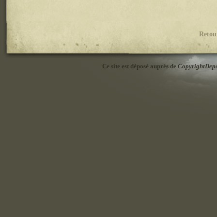
Retou
Ce site est déposé auprès de
CopyrightDep