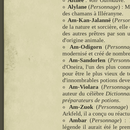
Althée
:
Voir Guimauve.
Alylane
(
Personnage
) : 
des chamans à Illéranyne.
Am-Kan-Jalannë
(
Perso
de la nature et sorcière, ell
des autres prêtres par son u
d'origine animale.
Am-Odigorn
(
Personna
modernisé et créé de nombre
Am-Sandorlen
(
Personn
d'Oneira, l'un des plus conn
pour être le plus vieux de t
d'innombrables potions deve
Am-Violara
(
Personnag
auteur du célèbre
Dictionna
préparateurs de potions
.
Am-Zuok
(
Personnage
)
Arkfeld, il a conçu ou réact
Ambar
(
Personnage
) : 
légende il aurait été le pre