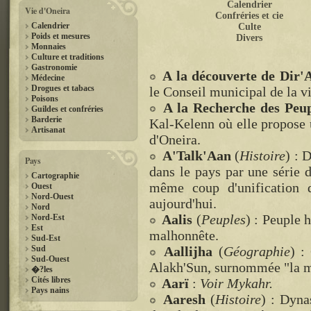
Calendrier
Vie d'Oneira
Confréries et cie
Calendrier
Culte
Poids et mesures
Divers
Monnaies
Culture et traditions
Gastronomie
A la découverte de Dir'
Médecine
Drogues et tabacs
le Conseil municipal de la vi
Poisons
A la Recherche des Peup
Guildes et confréries
Barderie
Kal-Kelenn où elle propose 
Artisanat
d'Oneira.
A'Talk'Aan
(
Histoire
) : 
Pays
dans le pays par une série 
Cartographie
même coup d'unification d
Ouest
Nord-Ouest
aujourd'hui.
Nord
Aalis
(
Peuples
) : Peuple
Nord-Est
Est
malhonnête.
Sud-Est
Sud
Aallijha
(
Géographie
) :
Sud-Ouest
Alakh'Sun, surnommée "la m
�?les
Cités libres
Aarï
:
Voir Mykahr.
Pays nains
Aaresh
(
Histoire
) : Dyna