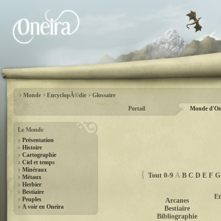
Monde
EncyclopÃ©die
Glossaire
Portail
Monde d'On
Le Monde
Présentation
Histoire
Cartographie
Ciel et temps
Minéraux
Tout
0-9
A
B
C
D
E
F
G
Métaux
Herbier
Bestiaire
Et
Peuples
Arcanes
A voir en Oneira
Bestiaire
Bibliographie