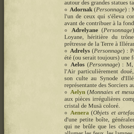
autour des grandes statues tai
Adornak
(
Personnage
) : 
l'un de ceux qui s'éleva co
avant de contribuer à la fon
Adrelyane
(
Personnage
Loyane, héritière du trô
prêtresse de la Terre à Illér
Adrelys
(
Personnage
) : 
été (ou serait toujours) une
Aelos
(
Personnage
) : M,
l'Air particulièrement doué,
son culte au Synode d'Illé
représentante des Sorciers a
Aelyn
(
Monnaies et mesu
aux pièces irrégulières com
cristal de Musä coloré.
Aenera
(
Objets et artefa
d'une petite boîte, généra
qui ne brûle que les choses
allumer les feux, les lampes, 