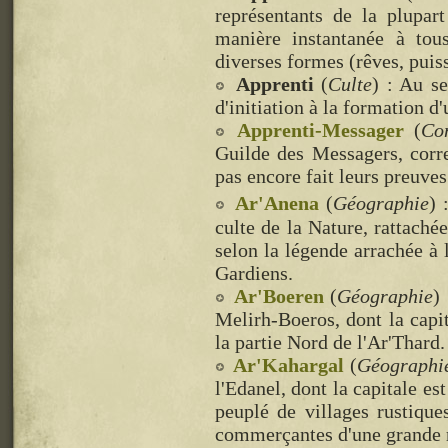
représentants de la plupar
manière instantanée à tou
diverses formes (rêves, puissa
Apprenti
(
Culte
) : Au se
d'initiation à la formation d
Apprenti-Messager
(
Con
Guilde des Messagers, corr
pas encore fait leurs preuves
Ar'Anena
(
Géographie
) 
culte de la Nature, rattaché
selon la légende arrachée à 
Gardiens.
Ar'Boeren
(
Géographie
)
Melirh-Boeros, dont la capit
la partie Nord de l'Ar'Thard.
Ar'Kahargal
(
Géographi
l'Edanel, dont la capitale e
peuplé de villages rustiques
commerçantes d'une grande r