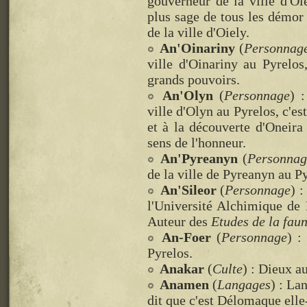
gouverneur de la ville d'Oi
plus sage de tous les démor
de la ville d'Oiely.
An'Oinariny
(
Personnag
ville d'Oinariny au Pyrelo
grands pouvoirs.
An'Olyn
(
Personnage
) 
ville d'Olyn au Pyrelos, c'e
et à la découverte d'Oneira 
sens de l'honneur.
An'Pyreanyn
(
Personnag
de la ville de Pyreanyn au Py
An'Sileor
(
Personnage
) 
l'Université Alchimique de 
Auteur des
Etudes de la fau
An-Foer
(
Personnage
) :
Pyrelos.
Anakar
(
Culte
) : Dieux a
Anamen
(
Langages
) : La
dit que c'est Délomaque elle