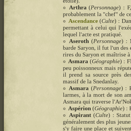
étoile).
Arthra
(
Personnage
) : 
probablement la "chef" de ce
Ascendance
(
Culte
) : Dan
permettant à celui qui l'exé
lequel l'acte est pratiqué.
Aseroth
(
Personnage
) :
barde Saryon, il fut l'un des
rires du Saryon et maîtrise à
Asmara
(
Géographie
) : 
peu poissonneux mais réput
il prend sa source près d
massif de la Snedanlay.
Asmara
(
Personnage
) : 
larmes, à la mort de son am
Asmara qui traverse l'Ar'No
Aspérion
(
Géographie
) :
Aspirant
(
Culte
) : Statu
généralement des plus jeunes
s'y faire une place et suive