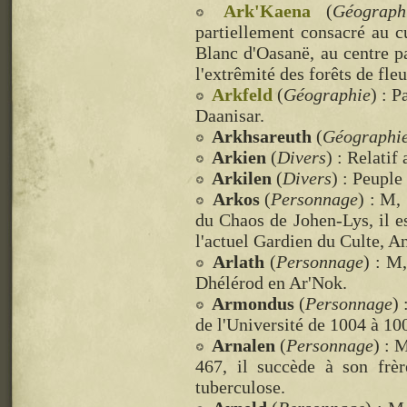
Ark'Kaena
(
Géograph
partiellement consacré au 
Blanc d'Oasanë, au centre p
l'extrêmité des forêts de fleu
Arkfeld
(
Géographie
) : P
Daanisar.
Arkhsareuth
(
Géographi
Arkien
(
Divers
) : Relatif
Arkilen
(
Divers
) : Peuple
Arkos
(
Personnage
) : M,
du Chaos de Johen-Lys, il 
l'actuel Gardien du Culte, A
Arlath
(
Personnage
) : M
Dhélérod en Ar'Nok.
Armondus
(
Personnage
)
de l'Université de 1004 à 10
Arnalen
(
Personnage
) : 
467, il succède à son fr
tuberculose.