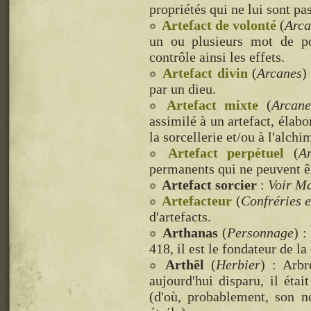
propriétés qui ne lui sont pas
Artefact de volonté
(
Arca
un ou plusieurs mot de p
contrôle ainsi les effets.
Artefact divin
(
Arcanes
)
par un dieu.
Artefact mixte
(
Arcane
assimilé à un artefact, élab
la sorcellerie et/ou à l'alchi
Artefact perpétuel
(
A
permanents qui ne peuvent 
Artefact sorcier
:
Voir Ma
Artefacteur
(
Confréries e
d'artefacts.
Arthanas
(
Personnage
) 
418, il est le fondateur de l
Arthël
(
Herbier
) : Arbr
aujourd'hui disparu, il étai
(d'où, probablement, son no