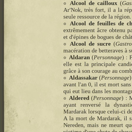
Alcool de cailloux
(
Gas
Ar'Nok, très fort, il a la ré
seule ressource de la région.
Alcool de feuilles de c
extrêmement âcre obtenu par
et d'épines de bogues de châ
Alcool de sucre
(
Gastr
macération de betteraves à s
Aldaran
(
Personnage
) : 
elle est la principale cand
grâce à son courage au comba
Aldassakar
(
Personnage
)
avant l'an 0, il est mort sa
qui eut lieu dans les montag
Aldered
(
Personnage
) : 
ayant renversé la dynast
Mardarak lorsque celui-ci dev
A la mort de Mardarak, il 
Nereden, mais ne meurt que
victime d'une chute de cheva