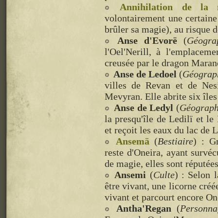
Annihilation de la 
volontairement une certaine
brûler sa magie), au risque d
Anse d'Evorë
(
Géogra
l'Oel'Nerill, à l'emplaceme
creusée par le dragon Maranë
Anse de Ledoel
(
Géograp
villes de Revan et de Nesi
Mevyran. Elle abrite six île
Anse de Ledyl
(
Géograph
la presqu'île de Ledilï et le
et reçoit les eaux du lac de 
Ansemä
(
Bestiaire
) : G
reste d'Oneira, ayant survé
de magie, elles sont réputées
Ansemi
(
Culte
) : Selon
être vivant, une licorne créé
vivant et parcourt encore On
Antha'Regan
(
Personna