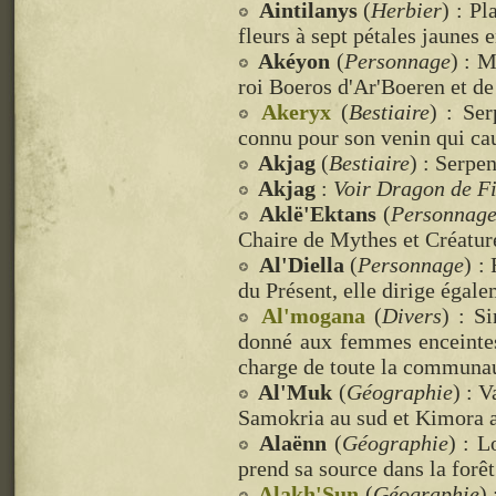
Aintilanys
(
Herbier
) : P
fleurs à sept pétales jaunes 
Akéyon
(
Personnage
) : 
roi Boeros d'Ar'Boeren et d
Akeryx
(
Bestiaire
) : Se
connu pour son venin qui ca
Akjag
(
Bestiaire
) : Serpe
Akjag
:
Voir Dragon de Fi
Aklë'Ektans
(
Personnag
Chaire de Mythes et Créature
Al'Diella
(
Personnage
) :
du Présent, elle dirige égal
Al'mogana
(
Divers
) : S
donné aux femmes enceintes 
charge de toute la communa
Al'Muk
(
Géographie
) : V
Samokria au sud et Kimora au
Alaënn
(
Géographie
) : L
prend sa source dans la forêt
Alakh'Sun
(
Géographie
)