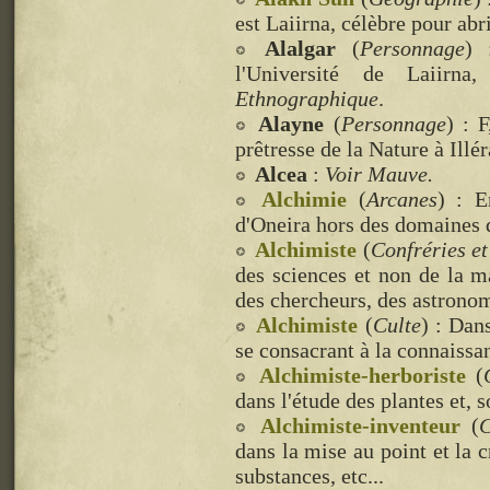
est Laiirna, célèbre pour ab
Alalgar
(
Personnage
) 
l'Université de Laiirna
Ethnographique
.
Alayne
(
Personnage
) : 
prêtresse de la Nature à Illé
Alcea
:
Voir Mauve.
Alchimie
(
Arcanes
) : E
d'Oneira hors des domaines d
Alchimiste
(
Confréries et
des sciences et non de la ma
des chercheurs, des astronome
Alchimiste
(
Culte
) : Dan
se consacrant à la connaissan
Alchimiste-herboriste
(
dans l'étude des plantes et, s
Alchimiste-inventeur
(
C
dans la mise au point et la 
substances, etc...