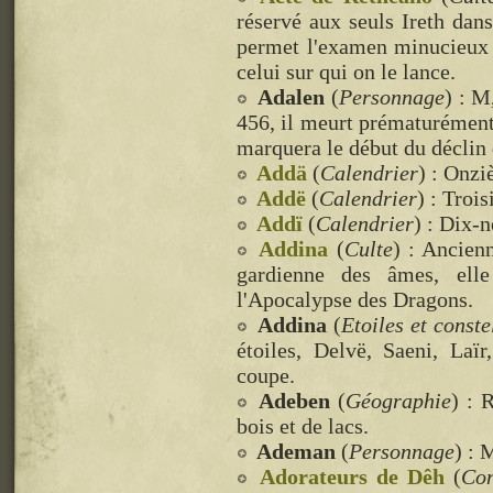
réservé aux seuls Ireth dans
permet l'examen minucieux d
celui sur qui on le lance.
Adalen
(
Personnage
) : M
456, il meurt prématurément
marquera le début du déclin 
Addä
(
Calendrier
) : Onzi
Addë
(
Calendrier
) : Troi
Addï
(
Calendrier
) : Dix-
Addina
(
Culte
) : Ancien
gardienne des âmes, ell
l'Apocalypse des Dragons.
Addina
(
Etoiles et conste
étoiles, Delvë, Saeni, Laï
coupe.
Adeben
(
Géographie
) : 
bois et de lacs.
Ademan
(
Personnage
) : 
Adorateurs de Dêh
(
Con