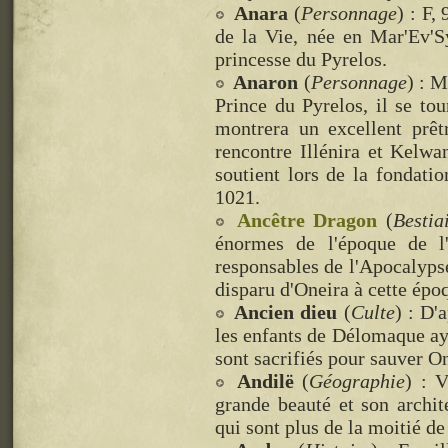
Anara
(
Personnage
) : F,
de la Vie, née en Mar'Ev'Sy
princesse du Pyrelos.
Anaron
(
Personnage
) : M
Prince du Pyrelos, il se to
montrera un excellent prêt
rencontre Illénira et Kelwan
soutient lors de la fondatio
1021.
Ancêtre Dragon
(
Bestia
énormes de l'époque de l'
responsables de l'Apocalyps
disparu d'Oneira à cette épo
Ancien dieu
(
Culte
) : D'
les enfants de Délomaque aya
sont sacrifiés pour sauver O
Andilë
(
Géographie
) : 
grande beauté et son archite
qui sont plus de la moitié de