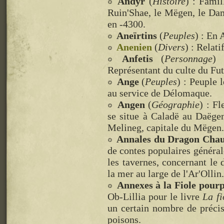
Andyr
(
Histoire
) : Famil
Ruin'Shae, le Mëgen, le Dam
en -4300.
Aneïrtins
(
Peuples
) : En
Anenien
(
Divers
) : Relati
Anfetis
(
Personnage
) 
Représentant du culte du Fut
Ange
(
Peuples
) : Peuple 
au service de Délomaque.
Angen
(
Géographie
) : F
se situe à Caladë au Daëgen
Melineg, capitale du Mëgen.
Annales du Dragon Cha
de contes populaires général
les tavernes, concernant le
la mer au large de l'Ar'Ollin.
Annexes à la Fiole pour
Ob-Lillia pour le livre
La fi
un certain nombre de précis
poisons.