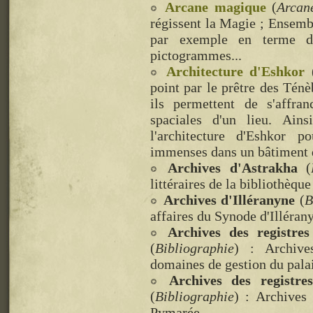
Arcane magique
(
Arcan
régissent la Magie ; Ensemb
par exemple en terme de 
pictogrammes...
Architecture d'Eshkor
point par le prêtre des Tén
ils permettent de s'affran
spaciales d'un lieu. Ain
l'architecture d'Eshkor p
immenses dans un bâtiment de
Archives d'Astrakha
(
littéraires de la bibliothèque
Archives d'Illéranyne
(
B
affaires du Synode d'Illéran
Archives des registre
(
Bibliographie
) : Archives
domaines de gestion du pala
Archives des registr
(
Bibliographie
) : Archives 
Pymarée.