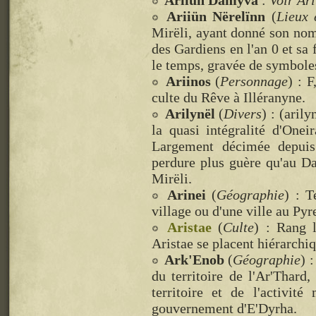
Ariiün Damyva
:
Voir Ar
Ariiün Nërelïnn
(
Lieux 
Mirëli, ayant donné son nom 
des Gardiens en l'an 0 et sa 
le temps, gravée de symboles 
Ariinos
(
Personnage
) : 
culte du Rêve à Illéranyne.
Arilynël
(
Divers
) : (aril
la quasi intégralité d'One
Largement décimée depuis 
perdure plus guère qu'au D
Mirëli.
Arinei
(
Géographie
) : T
village ou d'une ville au Pyr
Aristae
(
Culte
) : Rang l
Aristae se placent hiérarchiq
Ark'Enob
(
Géographie
) 
du territoire de l'Ar'Thard,
territoire et de l'activit
gouvernement d'E'Dyrha.