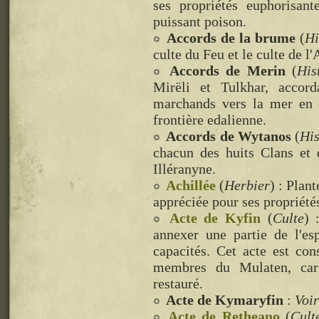
ses propriétés euphorisant
puissant poison.
Accords de la brume
(
Hi
culte du Feu et le culte de l'A
Accords de Merin
(
His
Mirëli et Tulkhar, accor
marchands vers la mer en é
frontière edalienne.
Accords de Wytanos
(
His
chacun des huits Clans et 
Illéranyne.
Achillée
(
Herbier
) : Plan
appréciée pour ses propriétés
Acte de Kyfin
(
Culte
) 
annexer une partie de l'esp
capacités. Cet acte est co
membres du Mulaten, car 
restauré.
Acte de Kymaryfin
:
Voir
Acte de Retheano
(
Cult