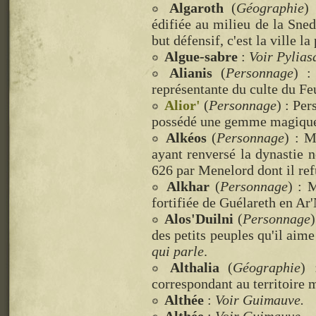
Algaroth
(
Géographie
)
édifiée au milieu de la Sned
but défensif, c'est la ville 
Algue-sabre
:
Voir Pylias
Alianis
(
Personnage
) :
représentante du culte du Fe
Alior'
(
Personnage
) : Per
possédé une gemme magique l
Alkéos
(
Personnage
) : M
ayant renversé la dynastie n
626 par Menelord dont il ref
Alkhar
(
Personnage
) : 
fortifiée de Guélareth en Ar
Alos'Duilni
(
Personnage
)
des petits peuples qu'il aime
qui parle
.
Althalia
(
Géographie
) 
correspondant au territoire
Althée
:
Voir Guimauve.