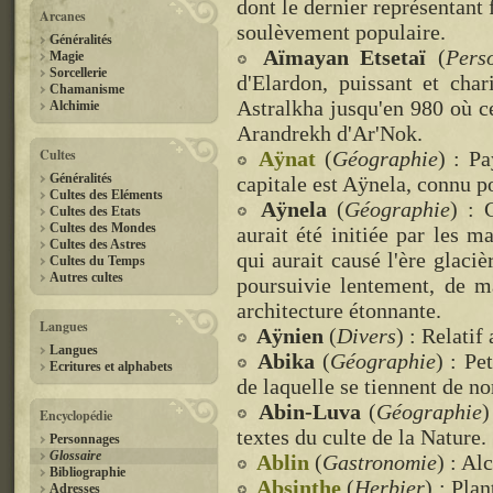
dont le dernier représentant
Arcanes
soulèvement populaire.
Généralités
Aïmayan Etsetaï
(
Pers
Magie
Sorcellerie
d'Elardon, puissant et char
Chamanisme
Astralkha jusqu'en 980 où ce
Alchimie
Arandrekh d'Ar'Nok.
Cultes
Aÿnat
(
Géographie
) : Pa
Généralités
capitale est Aÿnela, connu po
Cultes des Eléments
Aÿnela
(
Géographie
) : 
Cultes des Etats
Cultes des Mondes
aurait été initiée par les m
Cultes des Astres
qui aurait causé l'ère glaciè
Cultes du Temps
Autres cultes
poursuivie lentement, de m
architecture étonnante.
Langues
Aÿnien
(
Divers
) : Relatif
Langues
Abika
(
Géographie
) : Pe
Ecritures et alphabets
de laquelle se tiennent de n
Abin-Luva
(
Géographie
)
Encyclopédie
textes du culte de la Nature.
Personnages
Glossaire
Ablin
(
Gastronomie
) : Al
Bibliographie
Absinthe
(
Herbier
) : Pla
Adresses