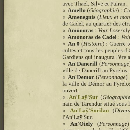
avec Thaël, Silvë et Païran.
Amello
(
Géographie
) : C
Amenegnis
(
Lieux et mo
de Cadel, au quartier des ét
Amonoras
:
Voir Loseral
Amonoras de Cadel
:
Voi
An 0
(
Histoire
) : Guerre t
cultes et tous les peuples d'
Gardiens qui inaugura l'ère a
An'Danerill
(
Personnage
ville de Danerill au Pyrelos.
An'Demor
(
Personnage
)
la ville de Démor au Pyrelos
ouvert.
An'Laÿ'Sur
(
Géographi
nain de Tarendur situé sous 
An'Laÿ'Surilan
(
Diver
l'An'Laÿ'Sur.
An'Oiely
(
Personnage