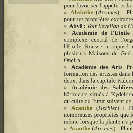
pour favoriser l'appétit et la
Absinthe
(
Arcanes
) : Pl
pour ses propriétés excitante
Abvë
:
Voir Seveilan de C
Académie de l'Etoile
complexe central de l'org
l'Etoile Rousse, composé 
plusieurs Maisons de Guéri
Oneira.
Académie des Arts Pr
formation des artistes dans 
deux, dans la capitale Kalen
Académie des Sablier
bâtiments situés à Kydelom
du culte du Futur suivent un
Acanthe
(
Herbier
) : P
nombreuses propriétés que 
même lorsque la plante n'a 
Acanthe
(
Arcanes
) : Plan