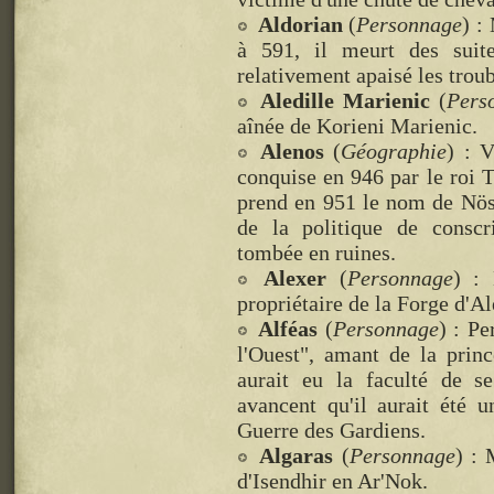
Aldorian
(
Personnage
) :
à 591, il meurt des suit
relativement apaisé les troub
Aledille Marienic
(
Pers
aînée de Korieni Marienic.
Alenos
(
Géographie
) : V
conquise en 946 par le roi T
prend en 951 le nom de Nös
de la politique de conscr
tombée en ruines.
Alexer
(
Personnage
) :
propriétaire de la Forge d'A
Alféas
(
Personnage
) : Pe
l'Ouest", amant de la princ
aurait eu la faculté de se
avancent qu'il aurait été 
Guerre des Gardiens.
Algaras
(
Personnage
) : 
d'Isendhir en Ar'Nok.