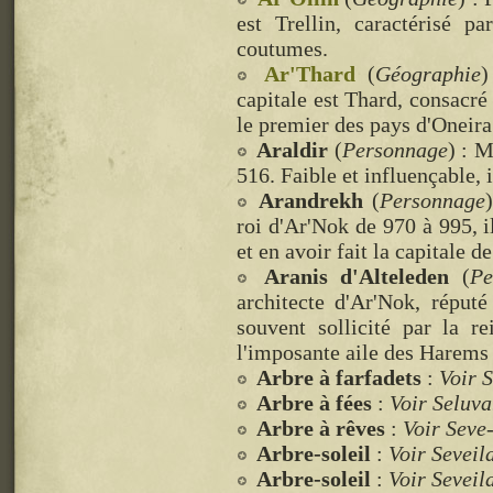
est Trellin, caractérisé p
coutumes.
Ar'Thard
(
Géographie
)
capitale est Thard, consacré
le premier des pays d'Oneira
Araldir
(
Personnage
) : 
516. Faible et influençable, 
Arandrekh
(
Personnage
roi d'Ar'Nok de 970 à 995, i
et en avoir fait la capitale d
Aranis d'Alteleden
(
Pe
architecte d'Ar'Nok, réputé
souvent sollicité par la r
l'imposante aile des Harems 
Arbre à farfadets
:
Voir S
Arbre à fées
:
Voir Seluva
Arbre à rêves
:
Voir Seve-
Arbre-soleil
:
Voir Seveil
Arbre-soleil
:
Voir Seveil