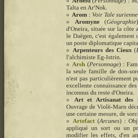
Arneld
(
Personnage
) : M
Talta en Ar'Nok.
Arom
:
Voir Tale surienne
Aromyne
(
Géographie
d'Oneira, située sur la côte
le Daëgen, c'est également u
un poste diplomatique capita
Arpenteurs des Cieux
(
l'alchimiste Eg-Istrin.
Arsh
(
Personnage
) : Fam
la seule famille de don-so
n'est pas particulièrement p
excellente connaissance des 
inconnus du reste d'Oneira.
Art et Artisanat des
Ouvrage de Violë-Marn décriv
une certaine mesure, de sorc
Artefact
(
Arcanes
) : Obj
appliqué un sort ou un pr
modifier les effets, d'en a