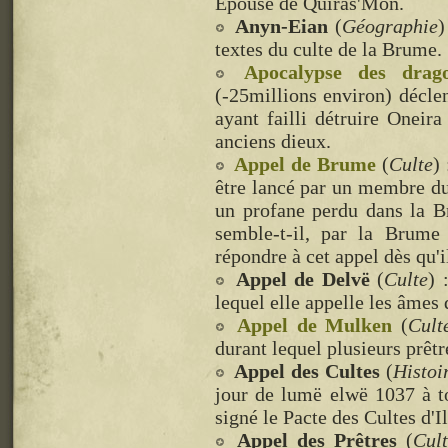
Epouse de Quiras'Mon.
Anyn-Eian
(
Géographie
)
textes du culte de la Brume.
Apocalypse des drag
(-25millions environ) décle
ayant failli détruire Oneira
anciens dieux.
Appel de Brume
(
Culte
)
être lancé par un membre du
un profane perdu dans la B
semble-t-il, par la Brum
répondre à cet appel dès qu'il
Appel de Delvë
(
Culte
) 
lequel elle appelle les âmes 
Appel de Mulken
(
Cult
durant lequel plusieurs prêtr
Appel des Cultes
(
Histoi
jour de lumë elwë 1037 à to
signé le Pacte des Cultes d'I
Appel des Prêtres
(
Cul