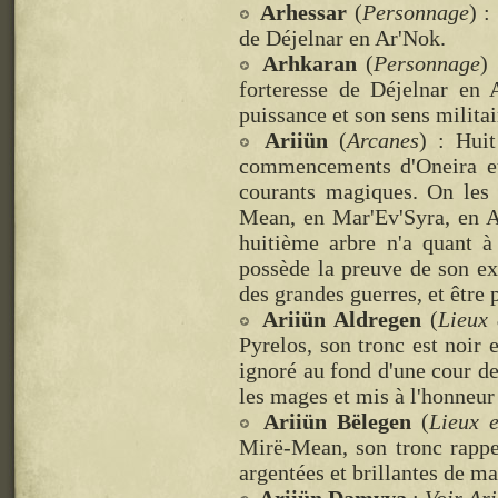
Arhessar
(
Personnage
) :
de Déjelnar en Ar'Nok.
Arhkaran
(
Personnage
)
forteresse de Déjelnar en 
puissance et son sens militai
Ariiün
(
Arcanes
) : Hui
commencements d'Oneira et 
courants magiques. On les 
Mean, en Mar'Ev'Syra, en A
huitième arbre n'a quant à
possède la preuve de son exi
des grandes guerres, et être p
Ariiün Aldregen
(
Lieux
Pyrelos, son tronc est noir 
ignoré au fond d'une cour de
les mages et mis à l'honneur
Ariiün Bëlegen
(
Lieux 
Mirë-Mean, son tronc rappel
argentées et brillantes de ma