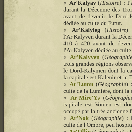
Ar'Kalyav
(
Histoire
) : P
durant la Décennie des Tro
avant de devenir le Dord-
dédiée au culte du Futur.
Ar'Kalyleg
(
Histoire
)
l'Ar'Kalyven durant la Décen
410 à 420 avant de deven
l'Ar'Kalyven dédiée au culte
Ar'Kalyven
(
Géographi
trois grandes régions observ
le Dord-Kalymen dont la ca
la capitale est Kalenir et le
Ar'Lumn
(
Géographie
) 
culte de la Lumière, dont la
Ar'Mirë'Ys
(
Géographi
capitale est Vomen est don
occupé par la très ancienne f
Ar'Nok
(
Géographie
) :
culte de l'Ombre, peu hospita
Ar'Ollin
(
Géographie
) :