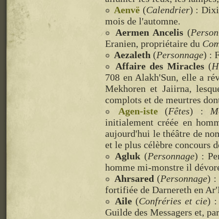
Aenvë
(
Calendrier
) : Dix
mois de l'automne.
Aermen Ancelis
(
Person
Eranien, propriétaire du
Com
Aezaleth
(
Personnage
) : 
Affaire des Miracles
(
H
708 en Alakh'Sun, elle a révé
Mekhoren et Jaiirna, lesqu
complots et de meurtres do
Agen-iste
(
Fêtes
) :
M
initialement créée en homm
aujourd'hui le théâtre de no
et le plus célèbre concours 
Agluk
(
Personnage
) : P
homme mi-monstre il dévore
Ahrsared
(
Personnage
) 
fortifiée de Darnereth en Ar
Aile
(
Confréries et cie
) 
Guilde des Messagers et, par