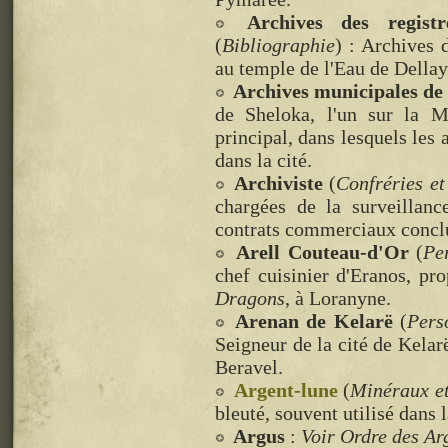
Archives des regis
(
Bibliographie
) : Archives 
au temple de l'Eau de Dellay
Archives municipales de
de Sheloka, l'un sur la Me
principal, dans lesquels les 
dans la cité.
Archiviste
(
Confréries et
chargées de la surveillanc
contrats commerciaux conclu
Arell Couteau-d'Or
(
Pe
chef cuisinier d'Eranos, pr
Dragons
, à Loranyne.
Arenan de Kelarë
(
Pers
Seigneur de la cité de Kelar
Beravel.
Argent-lune
(
Minéraux e
bleuté, souvent utilisé dans 
Argus
:
Voir Ordre des Ar