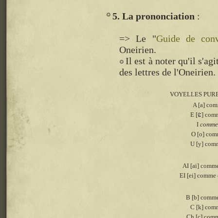
5. La prononciation
=> Le "
Guide de conv
Oneirien.
Il est à noter qu'il s'ag
des lettres de l'Oneirien.
VOYELLES PUR
A [a] com
E [
] comm
I
comme 
O [o] com
U [y] com
AI [ai] comm
EI [ei] comme
B [b] comme
C [k] com
Ch [ç] comm