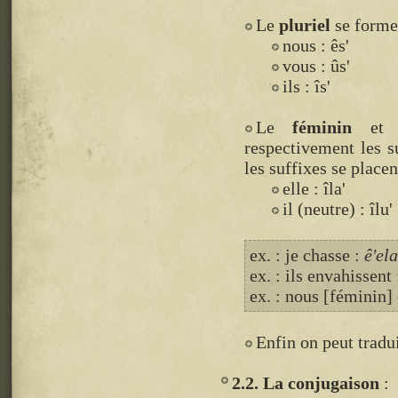
Le
pluriel
se forme 
nous : ês'
vous : ûs'
ils : îs'
Le
féminin
et
respectivement les su
les suffixes se placen
elle : îla'
il (neutre) : îlu'
ex. : je chasse :
ê'el
ex. : ils envahissent
ex. : nous [féminin]
Enfin on peut tradu
2.2. La conjugaison