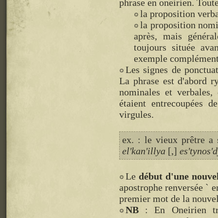
phrase en oneirien. Toute
la proposition verb
la proposition nomi
après, mais général
toujours située ava
exemple complément 
Les signes de ponctuat
La phrase est d'abord r
nominales et verbales,
étaient entrecoupées 
virgules.
ex. : le vieux prêtre a
el'kan'illya
[,]
es'tynos'
Le
début d'une nouve
apostrophe renversée ` e
premier mot de la nouvel
NB
: En Oneirien tra