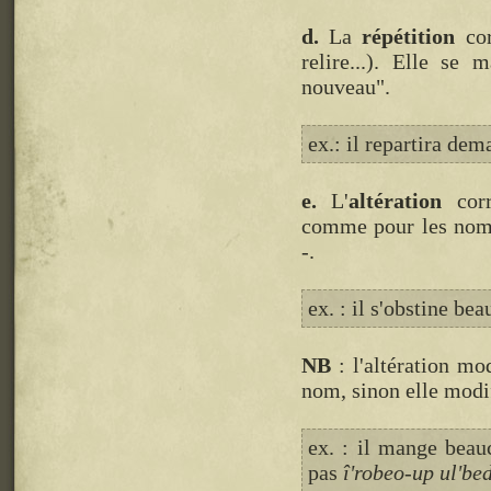
d.
La
répétition
cor
relire...). Elle se
nouveau".
ex.: il repartira dem
e.
L'
altération
corr
comme pour les noms,
-.
ex. : il s'obstine be
NB
: l'altération mo
nom, sinon elle modi
ex. : il mange bea
pas
î'robeo-up ul'be