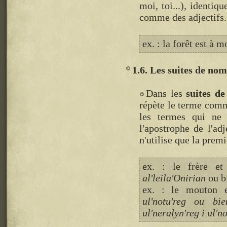
moi, toi...), identi
comme des adjectifs.
ex. : la forêt est à m
1.6. Les suites de nom
Dans les
suites d
répète le terme comm
les termes qui ne
l'apostrophe de l'adj
n'utilise que la prem
ex. : le frère e
al'leila'Onirian
ou b
ex. : le mouton 
ul'notu'reg ou bie
ul'neralyn'reg i ul'no