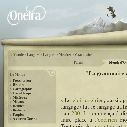
Monde
Langues
Langues
Mesalten
Grammaire
Portail
Monde d'On
La grammaire du
Le Monde
Présentation
Histoire
Cartographie
Ciel et temps
Minéraux
Le
vieil oneirien
, aussi a
Métaux
langage) fut le langage util
Herbier
Bestiaire
l'an
200
. Il commença à dis
Peuples
faire place à l'
oneirien
mod
A voir en Oneira
Toutefois, le
mesalten
est e