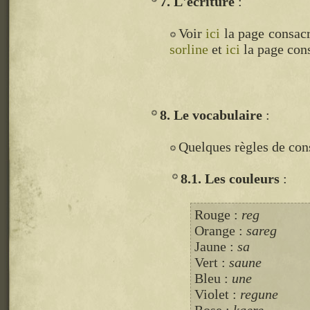
7. L'écriture
Voir
ici
la page consacré
sorline
et
ici
la page con
8. Le vocabulaire
Quelques règles de cons
8.1. Les couleurs
Rouge :
reg
Orange :
sareg
Jaune :
sa
Vert :
saune
Bleu :
une
Violet :
regune