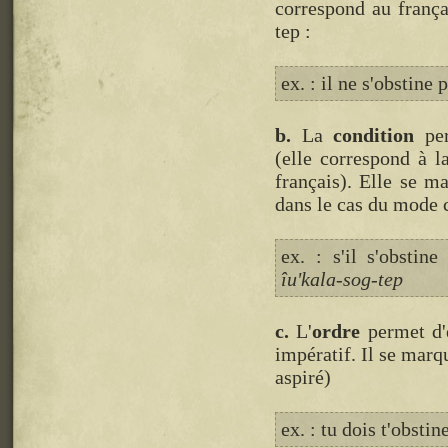
correspond au frança
tep :
ex. : il ne s'obstine 
b.
La
condition
per
(elle correspond à l
français). Elle se m
dans le cas du mode c
ex. : s'il s'obstin
îu'kala-sog-tep
c.
L'
ordre
permet d'e
impératif. Il se marq
aspiré)
ex. : tu dois t'obstin