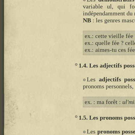
variable ul, qui f
indépendamment du 
NB
: les genres mascu
ex.: cette vieille fée
ex.: quelle fée ? cell
ex.: aimes-tu ces fée
1.4. Les adjectifs poss
Les
adjectifs poss
pronoms personnels,
ex. : ma forêt :
ul'mi
1.5. Les pronoms poss
Les
pronoms posse