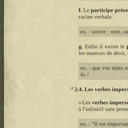
f.
Le
participe prés
racine verbale.
ex. : suivre :
nete
, s
g.
Enfin il existe le
les nuances de désir,
ex. : que vos nuits s
ûs !
2.4. Les verbes imper
Les
verbes impers
à l'infinitif sans pro
ex. : "Il est importa