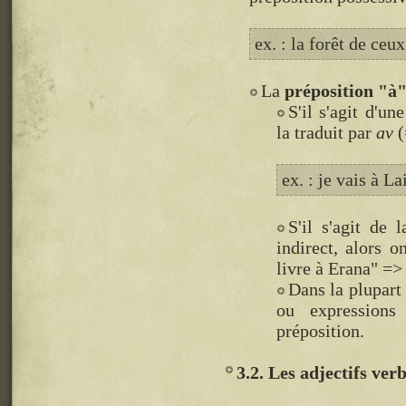
ex. : la forêt de ceu
La
préposition "à
S'il s'agit d'u
la traduit par
av
(
ex. : je vais à La
S'il s'agit de
indirect, alors 
livre à Erana" =>
Dans la plupart 
ou expressions
préposition.
3.2. Les adjectifs ver