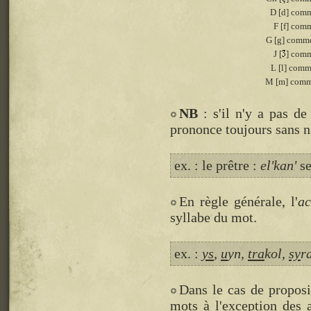
D [d] com
F [f] com
G [g] comme
J [
] comm
L [l] comm
M [m] comm
NB
: s'il n'y a pas de t
prononce toujours sans n
ex. : le prêtre :
el'kan'
se
En règle générale, l'
ac
syllabe du mot.
ex. :
ys
,
u
yn,
tra
kol,
sy
r
Dans le cas de proposi
mots à l'exception des a