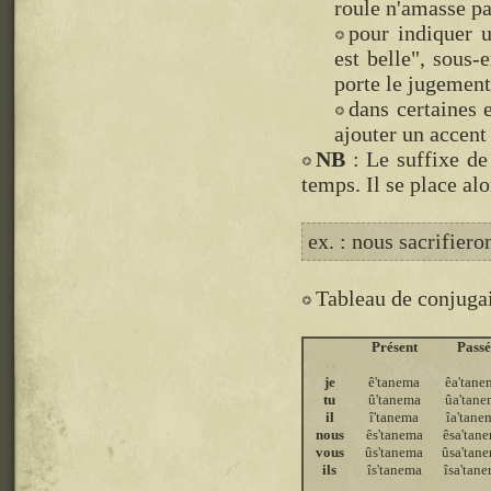
roule n'amasse p
pour indiquer u
est belle", sous
porte le jugement
dans certaines 
ajouter un accent
NB
: Le suffixe de
temps. Il se place alo
ex. : nous sacrifiero
Tableau de conjugai
Présent
Pass
je
ê'tanema
êa'tane
tu
û'tanema
ûa'tane
il
î'tanema
îa'tane
nous
ês'tanema
êsa'tan
vous
ûs'tanema
ûsa'tan
ils
îs'tanema
îsa'tan