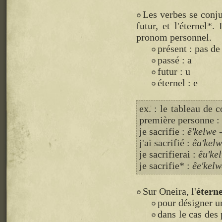
Les verbes se conj
futur, et l'éternel*
pronom personnel.
présent : pas d
passé : a
futur : u
éternel : e
ex. : le tableau de 
première personne :
je sacrifie :
ê'kelwe
-
j'ai sacrifié :
êa'kel
je sacrifierai :
êu'ke
je sacrifie* :
êe'kelw
Sur Oneira, l'
éterne
pour désigner un
dans le cas des