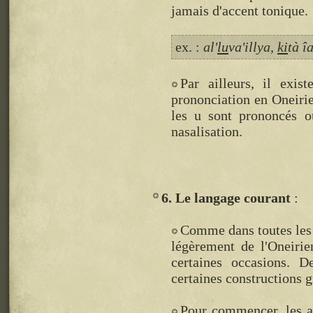
jamais d'accent tonique.
ex. :
al'
lu
va'illya,
ki
tà îa
Par ailleurs, il exis
prononciation en Oneirie
les u sont prononcés ou
nasalisation.
6. Le langage courant
Comme dans toutes les a
légèrement de l'Oneirie
certaines occasions. 
certaines constructions 
Pour commencer, les ar