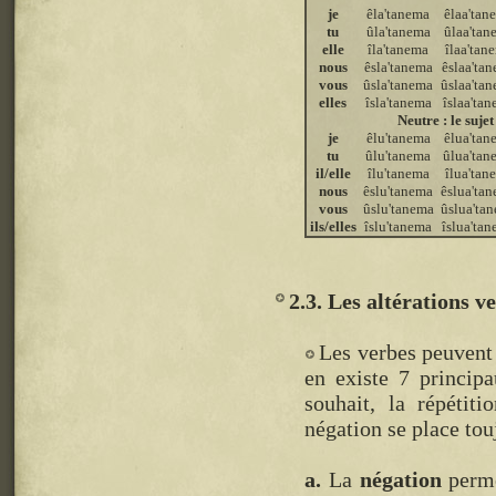
je
êla'tanema
êlaa'tan
tu
ûla'tanema
ûlaa'tan
elle
îla'tanema
îlaa'tan
nous
êsla'tanema
êslaa'ta
vous
ûsla'tanema
ûslaa'ta
elles
îsla'tanema
îslaa'ta
Neutre : le suje
je
êlu'tanema
êlua'tan
tu
ûlu'tanema
ûlua'tan
il/elle
îlu'tanema
îlua'tan
nous
êslu'tanema
êslua'ta
vous
ûslu'tanema
ûslua'ta
ils/elles
îslu'tanema
îslua'ta
2.3. Les altérations v
Les verbes peuvent
en existe 7 principa
souhait, la répétiti
négation se place tou
a.
La
négation
perme