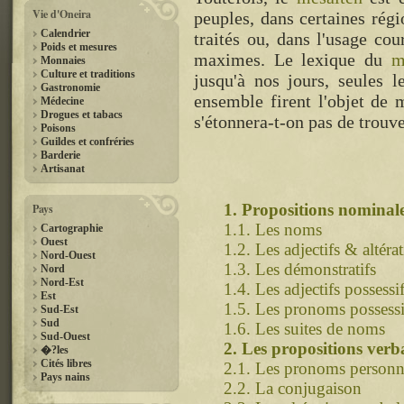
Vie d'Oneira
peuples, dans certaines régi
Calendrier
traités ou, dans l'usage cou
Poids et mesures
maximes. Le lexique du
m
Monnaies
Culture et traditions
jusqu'à nos jours, seules 
Gastronomie
ensemble firent l'objet de 
Médecine
Drogues et tabacs
s'étonnera-t-on pas de trouv
Poisons
Guildes et confréries
Barderie
Artisanat
1. Propositions nominal
Pays
1.1. Les noms
Cartographie
Ouest
1.2. Les adjectifs & altéra
Nord-Ouest
1.3. Les démonstratifs
Nord
Nord-Est
1.4. Les adjectifs possessi
Est
1.5. Les pronoms possessi
Sud-Est
Sud
1.6. Les suites de noms
Sud-Ouest
2. Les propositions verb
�?les
Cités libres
2.1. Les pronoms personn
Pays nains
2.2. La conjugaison