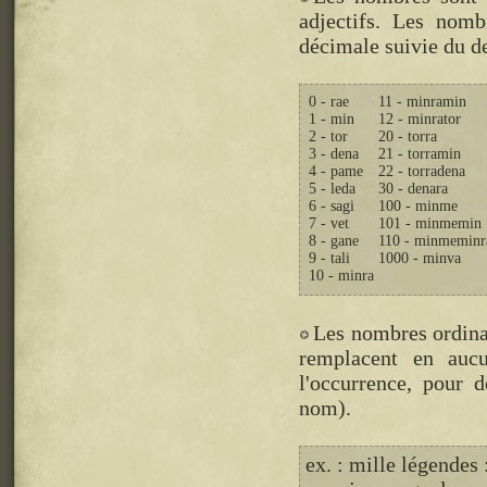
adjectifs. Les nom
décimale suivie du de
0 - rae
11 - minramin
1 - min
12 - minrator
2 - tor
20 - torra
3 - dena
21 - torramin
4 - pame
22 - torradena
5 - leda
30 - denara
6 - sagi
100 - minme
7 - vet
101 - minmemin
8 - gane
110 - minmeminr
9 - tali
1000 - minva
10 - minra
Les nombres ordina
remplacent en aucu
l'occurrence, pour 
nom).
ex. : mille légendes