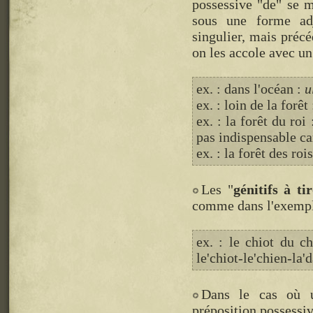
possessive "de" se m
sous une forme ad
singulier, mais précé
on les accole avec un 
ex. : dans l'océan :
u
ex. : loin de la forêt
ex. : la forêt du roi
pas indispensable ca
ex. : la forêt des roi
Les "
génitifs à ti
comme dans l'exempl
ex. : le chiot du ch
le'chiot-le'chien-la'
Dans le cas où u
préposition possessive