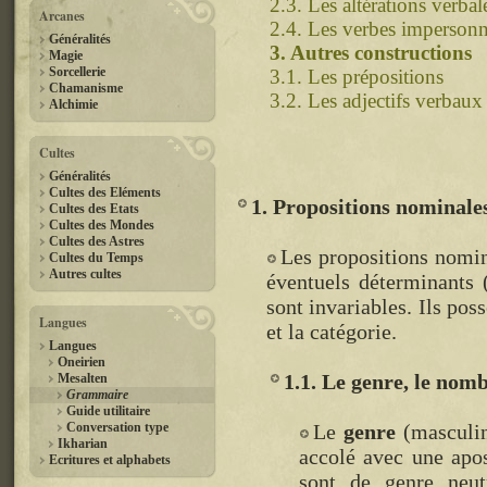
2.3. Les altérations verbal
Arcanes
2.4. Les verbes impersonn
Généralités
3. Autres constructions
Magie
Sorcellerie
3.1. Les prépositions
Chamanisme
3.2. Les adjectifs verbaux
Alchimie
Cultes
Généralités
Cultes des Eléments
1. Propositions nominale
Cultes des Etats
Cultes des Mondes
Cultes des Astres
Les propositions nomi
Cultes du Temps
Autres cultes
éventuels déterminants (
sont invariables. Ils pos
Langues
et la catégorie.
Langues
Oneirien
1.1. Le genre, le nomb
Mesalten
Grammaire
Guide utilitaire
Conversation type
Le
genre
(masculin/
Ikharian
accolé avec une apo
Ecritures et alphabets
sont de genre neut