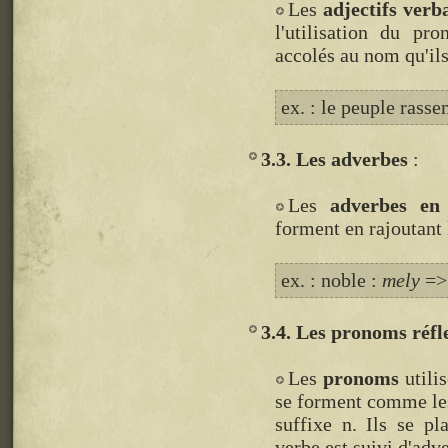
Les
adjectifs verb
l'utilisation du pr
accolés au nom qu'ils
ex. : le peuple rass
3.3. Les adverbes
Les
adverbes en
forment en rajoutant 
ex. : noble :
mely
=>
3.4. Les pronoms réfl
Les
pronoms
utili
se forment comme les
suffixe n. Ils se pl
verbe est suivi d'adve