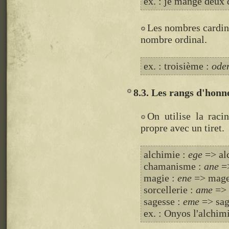
ex. : je mange deux
Les nombres cardin
nombre ordinal.
ex. : troisième :
ode
8.3. Les rangs d'honne
On utilise la rac
propre avec un tiret.
alchimie :
ege
=> al
chamanisme :
ane
=
magie :
ene
=> mage
sorcellerie :
ame
=> 
sagesse :
eme
=> sa
ex. : Onyos l'alchim