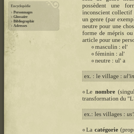
possèdent une for
Encyclopédie
inconscient collecti
Personnages
Glossaire
un genre (par exempl
Bibliographie
neutre pour une cho
Adresses
forme de mépris ou 
article pour une pers
masculin : el'
féminin : al'
neutre : ul' a
ex. : le village :
ul'i
Le
nombre
(singul
transformation du "L"
ex.: les villages :
us'
La
catégorie
(prop