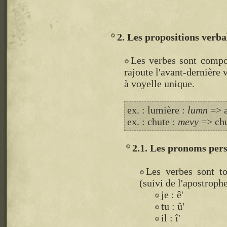
2. Les propositions verba
Les verbes sont comp
rajoute l'avant-dernière 
à voyelle unique.
ex. : lumière :
lumn
=> a
ex. : chute :
mevy
=> chu
2.1. Les pronoms per
Les verbes sont t
(suivi de l'apostrophe
je : ê'
tu : û'
il : î'