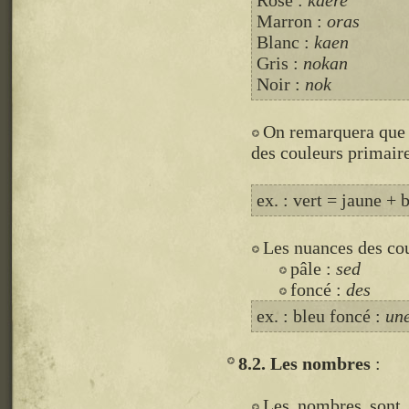
Rose :
kaere
Marron :
oras
Blanc :
kaen
Gris :
nokan
Noir :
nok
On remarquera que 
des couleurs primaire
ex. : vert = jaune + 
Les nuances des cou
pâle :
sed
foncé :
des
ex. : bleu foncé :
un
8.2. Les nombres
Les nombres sont 