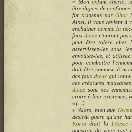
"Mon enfant chérie, 
être dignes de confiance,
fut transmis par
Ghor
l
Ainsi, il vous revient à
enchaîner comme la néces
faux
dieux
n'auront pas é
peut être toléré chez 
asservissez-les sous l
envoûtez-les, et utilisez
pour combattre l'ennem
doit être soumise à mon
des faux
dieux
qui renien
ces créatures mauvaises
dieux
sont nos ennemis
croire à leur existence, v
(...)
"Alors, bien que
Gwen
désirât guère qu'une ha
Korin
était la
Déesse
d
question de vivre tant