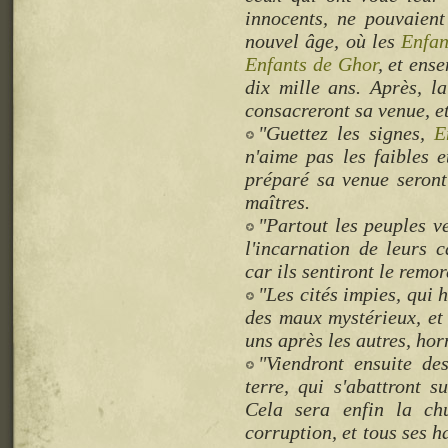
innocents, ne pouvaient
nouvel âge, où les
Enfan
Enfants de Ghor
, et ens
dix mille ans. Après, l
consacreront sa venue, et
"Guettez les signes,
E
n'aime pas les faibles e
préparé sa venue seront
maîtres.
"Partout les peuples v
l'incarnation de leurs 
car ils sentiront le remo
"Les cités impies, qui
des maux mystérieux, et 
uns après les autres, hor
"Viendront ensuite de
terre, qui s'abattront 
Cela sera enfin la chu
corruption, et tous ses ha