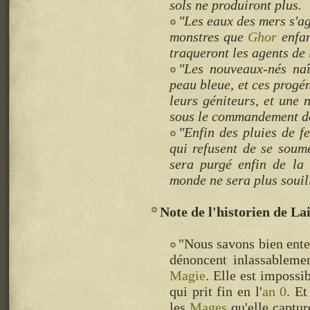
sols ne produiront plus.
"Les eaux des mers s'ag
monstres que
Ghor
enfan
traqueront les agents de
"Les nouveaux-nés naî
peau bleue, et ces progé
leurs géniteurs, et une 
sous le commandement 
"Enfin des pluies de fe
qui refusent de se soume
sera purgé enfin de la
monde ne sera plus souil
Note de l'historien de La
"Nous savons bien ente
dénoncent inlassablemen
Magie
. Elle est impossi
qui prit fin en l'
an 0
. Et
les
Mages
qu'elle captur