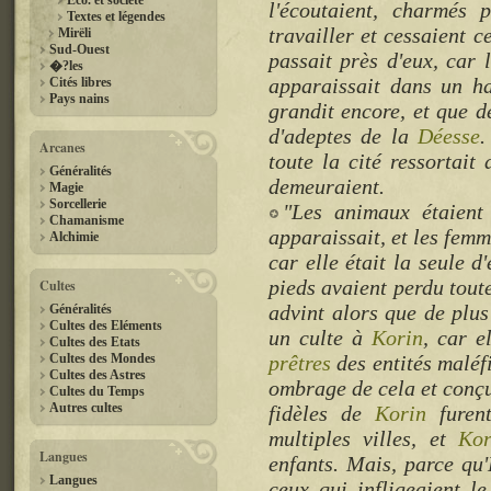
Eco. et société
l'écoutaient, charmés 
Textes et légendes
travailler et cessaient ce
Mirëli
Sud-Ouest
passait près d'eux, car
�?les
apparaissait dans un ha
Cités libres
Pays nains
grandit encore, et que d
d'adeptes de la
Déesse
.
Arcanes
toute la cité ressortait 
Généralités
demeuraient.
Magie
Sorcellerie
"Les animaux étaient
Chamanisme
apparaissait, et les fem
Alchimie
car elle était la seule d
pieds avaient perdu toute
Cultes
advint alors que de plu
Généralités
Cultes des Eléments
un culte à
Korin
, car e
Cultes des Etats
Cultes des Mondes
prêtres
des entités maléfi
Cultes des Astres
ombrage de cela et conçu
Cultes du Temps
Autres cultes
fidèles de
Korin
furent
multiples villes, et
Kor
Langues
enfants. Mais, parce qu'
Langues
ceux qui infligeaient l