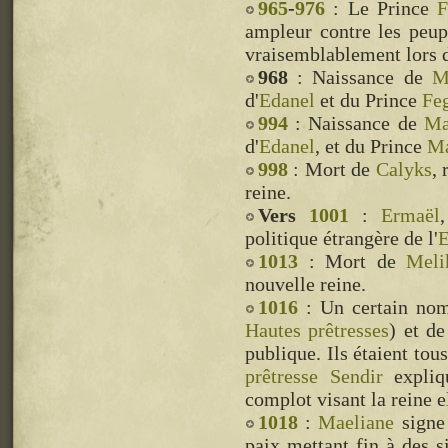
965
-
976
: Le Prince
F
ampleur contre les peu
vraisemblablement lors d
968
: Naissance de
M
d'
Edanel
et du Prince
Fe
994
: Naissance de
Ma
d'
Edanel
, et du Prince
M
998
: Mort de
Calyks
, 
reine.
Vers
1001
:
Ermaël
politique étrangère de l'
E
1013
: Mort de
Meli
nouvelle reine.
1016
: Un certain no
Hautes prêtresses
) et de
publique. Ils étaient tou
prêtresse
Sendir
expliq
complot visant la reine 
1018
:
Maeliane
signe
paix mettant fin à des si