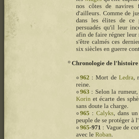
nos côtes de navires 
d'ailleurs. Comme de ju
dans les élites de ce 
persuadés qu'il leur in
afin de faire régner leur
s'être calmés ces derni
six siècles en guerre con
Chronologie de l'histoir
962
: Mort de
Ledra
, 
reine.
963
: Selon la rumeur,
Korin
et écarte des sphè
sans doute la charge.
965
:
Calyks
, dans un
peuple de se protéger à l
965
-971
: Vague de con
avec le
Roban
.