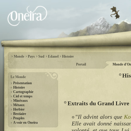
Monde
Pays
Sud
Edanel
Histoire
Portail
Monde d'On
His
Le Monde
Présentation
Histoire
Cartographie
Ciel et temps
Minéraux
Extraits du Grand Livre d
Métaux
Herbier
Bestiaire
"
Il advint alors que
Ko
Peuples
Elle avait donné naissa
A voir en Oneira
volonté, et que tous Lui