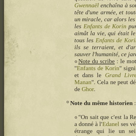
Gwennaël
enchaîna à so
tête d'une armée, et tou
un miracle, car alors les
les
Enfants de Korin
pur
aimât la vie, qui était 
tous les
Enfants de Kori
ils se terraient, et d'
sauver l'humanité, ce ja
Note du scribe
: le mot
"
Enfants de Korin
" sign
et dans le
Grand Livr
Manan
". Cela ne peut d
de
Ghor
.
Note du même historien
"On sait que c'est la R
a donné à l'
Edanel
ses vér
étrange qui lie un s