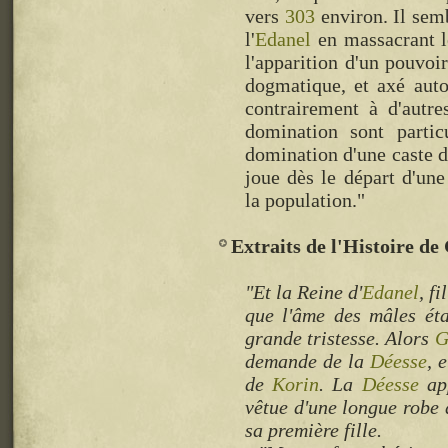
vers
303
environ. Il semb
l'
Edanel
en massacrant le
l'apparition d'un pouvoir
dogmatique, et axé auto
contrairement à d'autr
domination sont partic
domination d'une caste 
joue dès le départ d'un
la population."
Extraits de l'Histoire de
"Et la Reine d'
Edanel
, f
que l'âme des mâles étai
grande tristesse. Alors
G
demande de la
Déesse
, 
de
Korin
. La
Déesse
app
vêtue d'une longue robe
sa première fille.