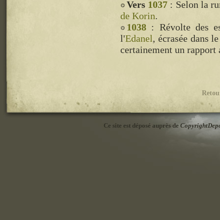
Vers
1037
: Selon la r
de Korin
.
1038
: Révolte des es
l'
Edanel
, écrasée dans l
certainement un rapport a
Retou
Ce site est déposé auprès de
CopyrightDep