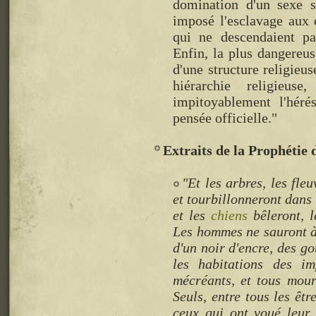
domination d'un sexe s
imposé l'esclavage aux 
qui ne descendaient 
Enfin, la plus dangereuse
d'une structure religieu
hiérarchie religieus
impitoyablement l'hérés
pensée officielle."
Extraits de la Prophétie
"Et les arbres, les fleu
et tourbillonneront dans
et les
chiens
bêleront, l
Les hommes ne sauront à 
d'un noir d'encre, des go
les habitations des i
mécréants, et tous mour
Seuls, entre tous les êtr
ceux qui ont voué leur