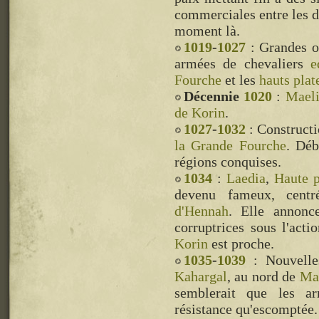
commerciales entre les 
moment là.
1019
-
1027
: Grandes op
armées de chevaliers
e
Fourche
et les
hauts plat
Décennie
1020
:
Mael
de Korin
.
1027
-
1032
: Constructi
la Grande Fourche
. Déb
régions conquises.
1034
:
Laedia
,
Haute p
devenu fameux, cent
d'Hennah
. Elle annonc
corruptrices sous l'act
Korin
est proche.
1035
-
1039
: Nouvelle
Kahargal
, au nord de
Ma
semblerait que les 
résistance qu'escomptée.