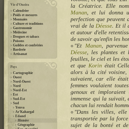
Vie d'Oneira
la Créatrice. Elle nom
Calendrier
Manan
, et lui donna 
Poids et mesures
perfection que peuvent 
Monnaies
Culture et traditions
vrai de la
Déesse
. Et il
Gastronomie
et autour d'elle retentiss
Médecine
Drogues et tabacs
de savoir qu'enfin les h
Poisons
"Et
Manan
, parvenue
Guildes et confréries
Barderie
Déesse
, les plantes et 
Artisanat
feuilles, le ciel et les ét
et que
Korin
était Cell
Pays
alors à la cité voisine,
Cartographie
Ouest
suivaient, car elle éta
Nord-Ouest
femmes voulaient toutes
Nord
Nord-Est
genoux et imploraient 
Est
immense qui la suivait, 
Sud-Est
Sud
chacun lui rendait homm
Yenva
"Dans les villes, elle
Ar'Kahargal
Edanel
transportée par la force
Histoire
sujet de la bonté et d
Géographie