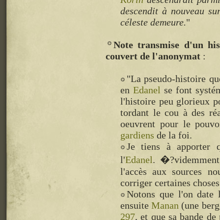
descendit à nouveau sur
céleste demeure.
"
Note transmise d'un his
couvert de l'anonymat
"La pseudo-histoire qu
en
Edanel
se font systé
l'histoire peu glorieux 
tordant le cou à des réa
oeuvrent pour le pouvoi
gardiens
de la foi.
Je tiens à apporter 
l'
Edanel
. �?videmment,
l'accès aux sources no
corriger certaines choses
Notons que l'on date 
ensuite
Manan
(une berg
297
, et que sa bande de 