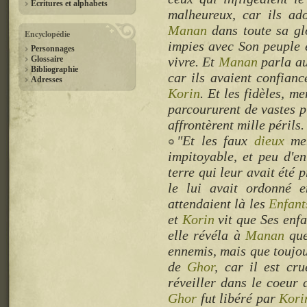
Ecritures et alphabets
malheureux, car ils ad
Manan
dans toute sa glo
Encyclopédie
impies avec Son peuple e
Personnages
Glossaire
vivre. Et
Manan
parla au
Bibliographie
car ils avaient confianc
Adresses
Korin
. Et les fidèles, m
parcoururent de vastes p
affrontèrent mille périls.
"Et les faux
dieux
men
impitoyable, et peu d'e
terre qui leur avait été 
le lui avait ordonné 
attendaient là les
Enfant
et
Korin
vit que Ses enfa
elle révéla à
Manan
que
ennemis, mais que toujo
de
Ghor
, car il est cr
réveiller dans le coeur 
Ghor
fut libéré par
Kori