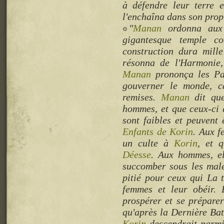
à défendre leur terre 
l'enchaîna dans son propr
"
Manan
ordonna au
gigantesque temple 
construction dura mille
résonna de l'Harmonie
Manan
prononça les Par
gouverner le monde, c
remises.
Manan
dit que
hommes, et que ceux-ci d
sont faibles et peuvent 
Enfants de Korin
. Aux 
un culte à
Korin
, et q
Déesse
. Aux hommes, el
succomber sous les mal
pitié pour ceux qui La t
femmes et leur obéir.
prospérer et se prépare
qu'après la Dernière Bat
Korin
descendrait parmi 