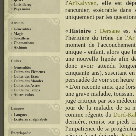
�?les
l'
Ar'Kalyven
, elle est dé
Cités libres
rancunier, exécrable dans 
Pays nains
uniquement par les question
Arcanes
Généralités
Histoire
:
Dersane
est é
Magie
l'héritière du trône de l'
Ar
Sorcellerie
Chamanisme
moment de l'accouchement,
Alchimie
unique - enfant, alors que l
une nouvelle lignée afin d
Cultes
donc avoir attendu longte
Généralités
cinquante ans), suscitant en
Cultes des Eléments
Cultes des Etats
persuadée de voir son heure a
Cultes des Mondes
L'on raconte ainsi que lors
Cultes des Astres
Cultes du Temps
une grave maladie, toussant 
Autres cultes
jugé critique par ses médeci
jour de la maladie de sa 
Langues
comme régente du
Dord-Ka
Langues
Ecritures et alphabets
dernière, remise sur pieds c
l'impatience de sa progénitu
Encyclopédie
Suite à cet épisode,
Kerla