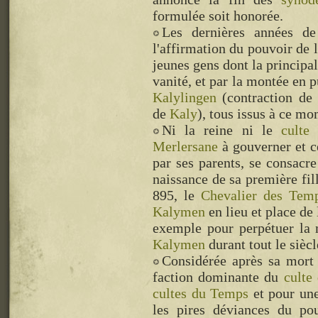
formulée soit honorée.
Les dernières années d
l'affirmation du pouvoir de 
jeunes gens dont la principal
vanité, et par la montée en 
Kalylingen
(contraction de
de
Kaly
), tous issus à ce m
Ni la reine ni le
culte
Merlersane
à gouverner et ce
par ses parents, se consacr
naissance de sa première fil
895, le
Chevalier des Tem
Kalymen
en lieu et place de 
exemple pour perpétuer la 
Kalymen
durant tout le siècl
Considérée après sa mort
faction dominante du
culte
cultes du Temps
et pour une
les pires déviances du p