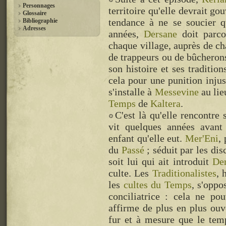
Personnages
territoire qu'elle devrait go
Glossaire
tendance à ne se soucier q
Bibliographie
Adresses
années,
Dersane
doit parco
chaque village, auprès de c
de trappeurs ou de bûcherons
son histoire et ses traditio
cela pour une punition injus
s'installe à
Messevine
au lie
Temps
de
Kaltera
.
C'est là qu'elle rencontre
vit quelques années avan
enfant qu'elle eut.
Mer'Eni
,
du
Passé
; séduit par les di
soit lui qui ait introduit
De
culte. Les
Traditionalistes
, 
les
cultes du Temps
, s'oppo
conciliatrice : cela ne pou
affirme de plus en plus ou
fur et à mesure que le temp