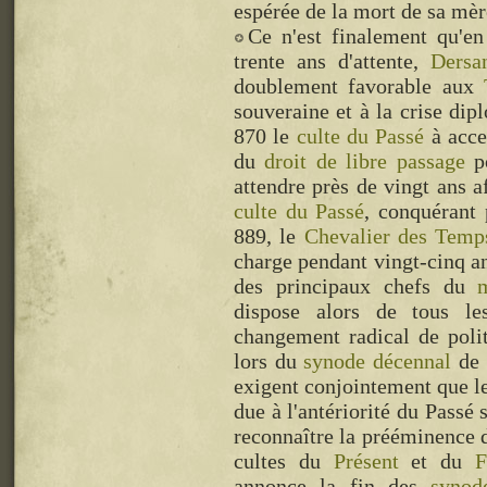
espérée de la mort de sa mèr
Ce n'est finalement qu'
trente ans d'attente,
Dersa
doublement favorable aux
souveraine et à la crise dip
870 le
culte du Passé
à acce
du
droit de libre passage
p
attendre près de vingt ans a
culte du Passé
, conquérant
889, le
Chevalier des Temp
charge pendant vingt-cinq a
des principaux chefs du
dispose alors de tous le
changement radical de poli
lors du
synode décennal
de 
exigent conjointement que le
due à l'antériorité du Passé 
reconnaître la prééminence
cultes du
Présent
et du
F
annonce la fin des
synod