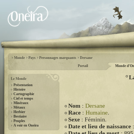
Monde
Pays
Personnages marquants
Dersane
Portail
Monde d'On
L
Le Monde
Présentation
Histoire
Cartographie
Ciel et temps
Minéraux
Nom
:
Dersane
Métaux
Race
:
Humaine
.
Herbier
Bestiaire
Sexe
: Féminin.
Peuples
Date et lieu de naissance
:
A voir en Oneira
Date et lieu de mort
: 895