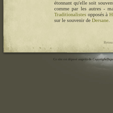
étonnant qu'elle soit souve
comme par les autres - mai
Traditionalistes
opposés à
H
sur le souvenir de
Dersane
.
Retou
Ce site est déposé auprès de
CopyrightDep