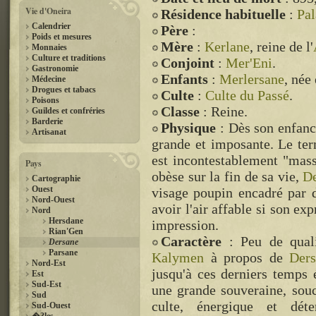
Vie d'Oneira
Résidence habituelle
:
Pal
Calendrier
Père
:
Poids et mesures
Mère
:
Kerlane
, reine de l'
Monnaies
Culture et traditions
Conjoint
:
Mer'Eni
.
Gastronomie
Enfants
:
Merlersane
, née
Médecine
Drogues et tabacs
Culte
:
Culte du Passé
.
Poisons
Classe
: Reine.
Guildes et confréries
Barderie
Physique
: Dès son enfan
Artisanat
grande et imposante. Le term
est incontestablement "mas
Pays
obèse sur la fin de sa vie,
D
Cartographie
Ouest
visage poupin encadré par 
Nord-Ouest
avoir l'air affable si son ex
Nord
Hersdane
impression.
Rian'Gen
Caractère
: Peu de quali
Dersane
Parsane
Kalymen
à propos de
Ders
Nord-Est
jusqu'à ces derniers temps 
Est
Sud-Est
une grande souveraine, souc
Sud
culte, énergique et dét
Sud-Ouest