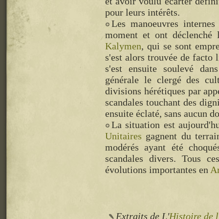
et avoir voulu écarter défin
pour leurs intérêts.
Les manoeuvres interne
moment et ont déclenché l
Kalymen
, qui se sont empre
s'est alors trouvée de facto 
s'est ensuite soulevé dan
générale le clergé des cul
divisions hérétiques par ap
scandales touchant des digni
ensuite éclaté, sans aucun d
La situation est aujourd'h
Unitaires
gagnent du terrain
modérés ayant été choqués
scandales divers. Tous ce
évolutions importantes en
A
Extraits de L'
Histoire de 