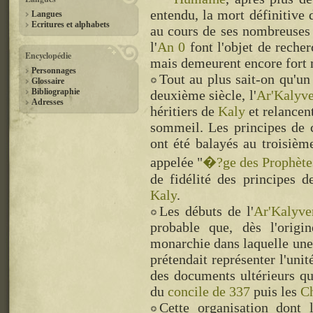
entendu, la mort définitive
Langues
Ecritures et alphabets
au cours de ses nombreuses 
l'
An 0
font l'objet de reche
Encyclopédie
mais demeurent encore fort
Personnages
Tout au plus sait-on qu'un
Glossaire
Bibliographie
deuxième siècle, l'
Ar'Kalyv
Adresses
héritiers de
Kaly
et relancen
sommeil. Les principes de 
ont été balayés au troisiè
appelée "
�?ge des Prophète
de fidélité des principes d
Kaly
.
Les débuts de l'
Ar'Kalyve
probable que, dès l'origi
monarchie dans laquelle une
prétendait représenter l'uni
des documents ultérieurs qu
du
concile de 337
puis les
C
Cette organisation dont 