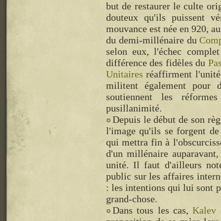
but de restaurer le culte or
douteux qu'ils puissent vé
mouvance est née en 920, au
du demi-millénaire du
Comp
selon eux, l'échec comple
différence des fidèles du
Pa
Unitaires
réaffirment l'unité
militent également pour 
soutiennent les réform
pusillanimité.
Depuis le début de son règ
l'image qu'ils se forgent d
qui mettra fin à l'obscurcis
d'un millénaire auparavant,
unité. Il faut d'ailleurs n
public sur les affaires intern
: les intentions qui lui sont
grand-chose.
Dans tous les cas,
Kalev
e