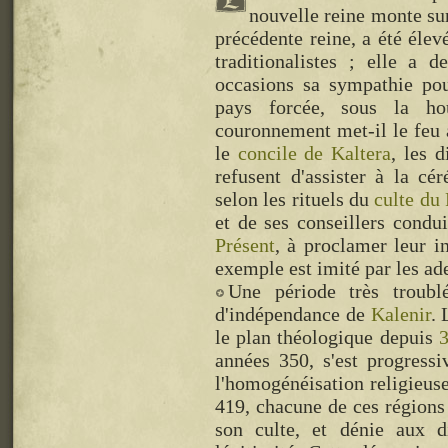
nouvelle reine monte sur
précédente reine, a été éle
traditionalistes ; elle a 
occasions sa sympathie pour
pays forcée, sous la h
couronnement met-il le feu 
le
concile de Kaltera
, les 
refusent d'assister à la c
selon les rituels du
culte du
et de ses conseillers condu
Présent
, à proclamer leur i
exemple est imité par les a
Une période très troubl
d'indépendance de
Kalenir
. 
le plan théologique depuis
années 350, s'est progress
l'homogénéisation religieuse
419, chacune de ces régions 
son culte, et dénie aux d