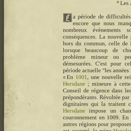
Les 
a période de difficulté
encore que nous manq
nombreux évènements so
conséquences. La nouvelle 
hors du commun, celle de 
lorsque beaucoup de chos
problème mineur ou per
démesurées. C'est pour c
période actuelle "les années 
En
1001
, une nouvelle re
Hersdane
; mineure à cette 
Conseil de régence dans le
prépondérants. Révoltée par l
dignitaires qui la traiten
Hersdane
impose un chang
couronnement en 1009. En
autres régions pour proposer
est accepté, la reine
Hersda