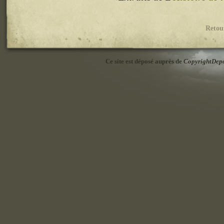
Retou
Ce site est déposé auprès de
CopyrightDep