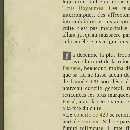
légitimité. Cette décennie
Trois Royaumes
. Les rel
interrompues, des affrontem
intermédiaires et les adept
culte n'est pas majoritaire
allant jusqu'au massacre par
cela accélère les migrations 
a décennie la plus troubl
avec la mort de la rein
Parsane
, beaucoup moins dé
que sa foi ne fasse aucun do
de l'année
420
son désir de
nouveau concile général, r
réticences les plus marquées
Passé
, mais la reine y coup
à la tête du culte.
Le
concile de 420
se réuni
part de
Parsane
. S'il ne pa
l'unité religieuse, il met 