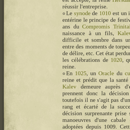
réussir l'entreprise.
Le
synode
de
1010
est un i
entérine le principe de festi
ans du
Compromis Trinita
naissance à un fils,
Kale
difficile et sombre dans un
entre des moments de torpeur
de délire, etc. Cet état perd
les célébrations de
1020
, q
reine.
En
1025
, un
Oracle
du
cu
reine et prédit que la sant
Kalev
demeure auprès d'e
prennent donc la décisio
toutefois il ne s'agit pas d'
rang et écarté de la suc
décision surprenante prise 
manoeuvres d'une cabal
adoptées depuis 1009. Cet