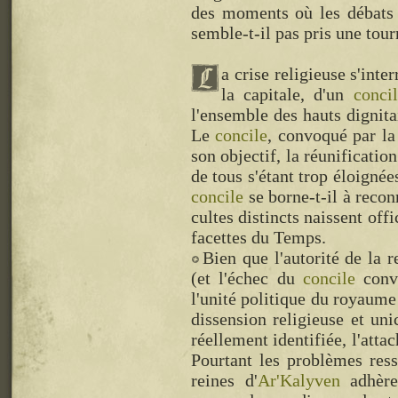
des moments où les débats c
semble-t-il pas pris une tour
a crise religieuse s'int
la capitale, d'un
conci
l'ensemble des hauts dignita
Le
concile
, convoqué par la
son objectif, la réunification
de tous s'étant trop éloignée
concile
se borne-t-il à recon
cultes distincts naissent off
facettes du Temps.
Bien que l'autorité de la 
(et l'échec du
concile
convo
l'unité politique du royaume
dissension religieuse et un
réellement identifiée, l'atta
Pourtant les problèmes res
reines d'
Ar'Kalyven
adhèr