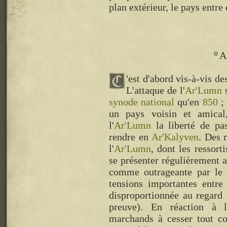
plan extérieur, le pays entre
A
'est d'abord vis-à-vis d
L'attaque de l'
Ar'Lumn
s
synode national
qu'en
850
; 
un pays voisin et amical,
l'
Ar'Lumn
la liberté de pas
rendre en
Ar'Kalyven
. Des 
l'
Ar'Lumn
, dont les ressort
se présenter régulièrement a
comme outrageante par le 
tensions importantes entr
disproportionnée au regard 
preuve). En réaction à l
marchands à cesser tout 