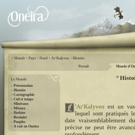
Monde
Pays
Nord
Ar'Kalyven
Histoire
Portail
Monde d'On
Histo
Le Monde
Présentation
Histoire
Cartographie
Ciel et temps
Minéraux
'
Ar'Kalyven
est un vast
Métaux
lequel sont pratiqués l
Herbier
Bestiaire
date vraisemblablement d
Peuples
précise ne peut être avanc
A voir en Oneira
profondément.