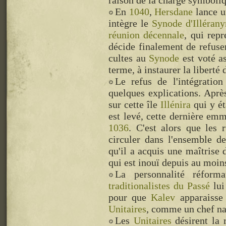
raison de la charge symboli
En
1040
,
Hersdane
lance un
intègre le
Synode d'Illérany
réunion décennale
, qui rep
décide finalement de refuse
cultes au
Synode
est voté as
terme, à instaurer la liberté 
Le refus de l'intégrati
quelques explications. Aprè
sur cette île
Illénira
qui y ét
est levé, cette dernière e
1036
. C'est alors que les
circuler dans l'ensemble de
qu'il a acquis une maîtrise 
qui est inouï depuis au moi
La personnalité réforma
traditionalistes du Passé
lui
pour que
Kalev
apparaisse 
Unitaires
, comme un chef na
Les
Unitaires
désirent la 