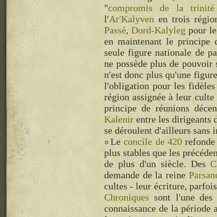
"
compromis de la trinit
l'
Ar'Kalyven
en trois régio
Passé
,
Dord-Kalyleg
pour l
en maintenant le principe d
seule figure nationale de p
ne possède plus de pouvoir 
n'est donc plus qu'une figur
l'obligation pour les fidèle
région assignée à leur culte 
principe de réunions décen
Kalenir
entre les dirigeants 
se déroulent d'ailleurs sans 
Le
concile de 420
refonde 
plus stables que les précéde
de plus d'un siècle. Des
C
demande de la reine
Parsan
cultes - leur écriture, parfoi
Chroniques
sont l'une des 
connaissance de la période 