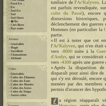
Per'Dellin
tutélaire de l'
Ar'Kalyven
. L
Nord-Est
est parfois revendiquée, su
Est
Sud-Est
culte du Passé
), encore 
Sud
distorsions historiques,
Sud-Ouest
�?les
déclenchement des guerres q
Cités libres
Pays nains
Hommes (en particulier la
G
partie.
Arcanes
Il est à noter que cet em
Généralités
l'
Ar'Kalyven
, qui n'en était
Magie
vers
-8000
suite à la
Guer
Sorcellerie
Chamanisme
d'Andyr
, qui se considérait
Alchimie
vers
-4300
après une guerre 
Après la disparition de 
Cultes
disparaît pour ainsi dire de l
Généralités
Cultes des Eléments
qui s'y est déroulé, encore 
Cultes des Etats
menées par des membres
Cultes des Mondes
Cultes des Astres
permis d'avancer des hypothès
Cultes du Temps
Autres cultes
a région réapparaît v
Humaine
, après plus de
Langues