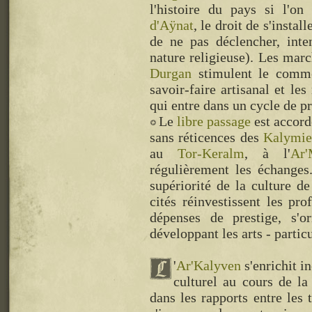
l'histoire du pays si l'on
d'Aÿnat
, le droit de s'instal
de ne pas déclencher, int
nature religieuse). Les mar
Durgan
stimulent le comme
savoir-faire artisanal et les
qui entre dans un cycle de pr
Le
libre passage
est accord
sans réticences des
Kalymie
au
Tor-Keralm
, à l'
Ar'
régulièrement les échanges
supériorité de la culture de 
cités réinvestissent les pr
dépenses de prestige, s'o
développant les arts - partic
'
Ar'Kalyven
s'enrichit i
culturel au cours de la
dans les rapports entre les 