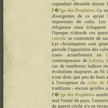
cependant ébranlée durant 
l'
�?ge des Prophètes
. Ce te
divergentes de ce qu'est
importants du culte. Les 
religieuse nous échappent
l'époque n'aborde ces ques
concile
se contentent de sa
Les chroniqueurs sont géné
période l'apparition des cul
cours actuellement en
contemporains de
Laiirna
, 
car de nombreux indices mo
évolutions majeures au fil d
n'ont donc que peu de liens
à l'exception du
culte du 
traditions - encore qu'elles 
l'
�?ge des Prophètes
semble
mal l'unité du pays, l'autori
de guerre civile n'a en revan