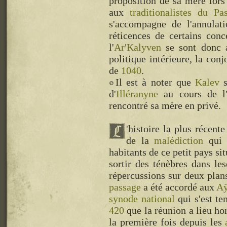
proposition de sa mère lor
aux
traditionalistes du Pa
s'accompagne de l'annulat
réticences de certains conc
l'
Ar'Kalyven
se sont donc a
politique intérieure, la con
de
1040
.
Il est à noter que
Kalev
s
d'
Illéranyne
au cours de l
rencontré sa mère en privé.
'histoire la plus récent
de la
malédiction
qui 
habitants de ce petit pays sit
sortir des ténèbres dans les
répercussions sur deux plan
passage
a été accordé aux
Aÿ
synode national
qui s'est t
420
que la réunion a lieu ho
la première fois depuis les