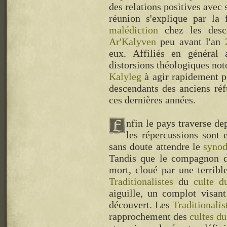
des relations positives avec 
réunion s'explique par la 
malédiction
chez les desc
Ar'Kalyven
peu avant l'an
eux. Affiliés en général
distorsions théologiques noto
Kalyleg
à agir rapidement p
descendants des anciens réfu
ces dernières années.
nfin le pays traverse de
les répercussions sont e
sans doute attendre le
synod
Tandis que le compagnon 
mort, cloué par une terribl
Traditionalistes
du
culte d
aiguille, un complot visan
découvert. Les
Traditionalis
rapprochement des
cultes d