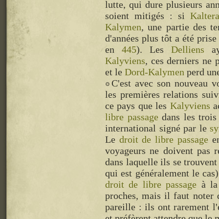
lutte, qui dure plusieurs an
soient mitigés : si
Kalter
Kalymen
, une partie des te
d'années plus tôt a été pris
en
445
). Les
Delliens
ay
Kalyviens
, ces derniers ne 
et le
Dord-Kalymen
perd une 
C'est avec son nouveau voi
les premières relations suiv
ce pays que les
Kalyviens
ac
libre passage
dans les trois
international signé par le
s
Le
droit de libre passage
e
voyageurs ne doivent pas r
dans laquelle ils se trouvent 
qui est généralement le cas
droit de libre passage
à la 
proches, mais il faut noter 
pareille : ils ont rarement 
et préfèrent attendre que le 