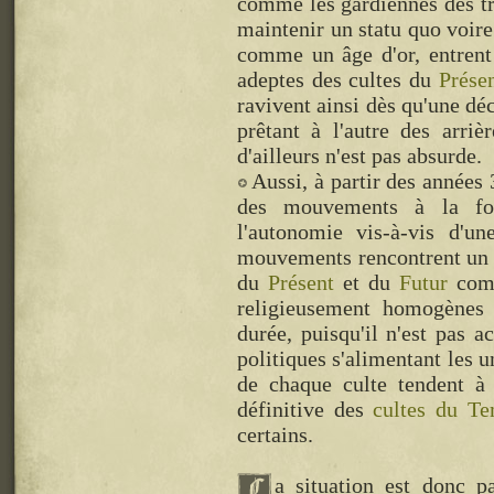
comme les gardiennes des tra
maintenir un statu quo voire
comme un âge d'or, entrent 
adeptes des cultes du
Prése
ravivent ainsi dès qu'une dé
prêtant à l'autre des arri
d'ailleurs n'est pas absurde.
Aussi, à partir des années 3
des mouvements à la fois
l'autonomie vis-à-vis d'u
mouvements rencontrent un f
du
Présent
et du
Futur
comm
religieusement homogènes 
durée, puisqu'il n'est pas 
politiques s'alimentant les un
de chaque culte tendent à 
définitive des
cultes du T
certains.
a situation est donc p