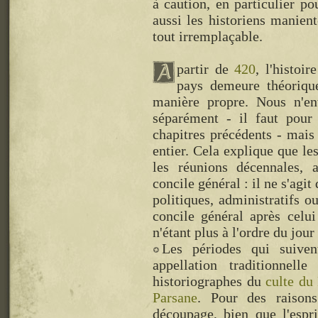
à caution, en particulier p
aussi les historiens manien
tout irremplaçable.
partir de
420
, l'histoir
pays demeure théorique
manière propre. Nous n'env
séparément - il faut pour
chapitres précédents - mai
entier. Cela explique que le
les réunions décennales, a
concile général : il ne s'agi
politiques, administratifs o
concile général après celu
n'étant plus à l'ordre du jour
Les périodes qui suive
appellation traditionnel
historiographes du
culte du
Parsane
. Pour des raison
découpage, bien que l'espr