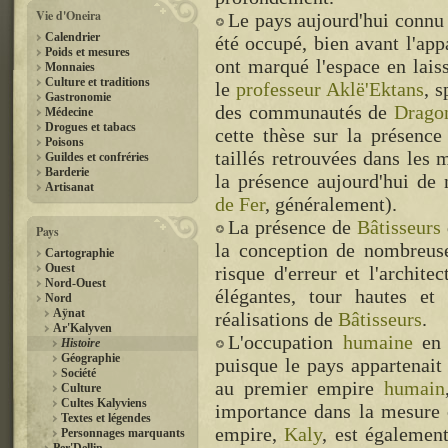
Vie d'Oneira
Le pays aujourd'hui connu
Calendrier
été occupé, bien avant l'app
Poids et mesures
ont marqué l'espace en laiss
Monnaies
Culture et traditions
le
professeur Aklë'Ektans
, s
Gastronomie
des communautés de
Dragon
Médecine
Drogues et tabacs
cette thèse sur la présenc
Poisons
taillés retrouvées dans les
Guildes et confréries
Barderie
la présence aujourd'hui d
Artisanat
de Fer
, généralement).
La présence de
Bâtisseurs
Pays
la conception de nombreuses
Cartographie
Ouest
risque d'erreur et l'archite
Nord-Ouest
élégantes, tour hautes et 
Nord
Aÿnat
réalisations de
Bâtisseurs
.
Ar'Kalyven
L'occupation
humaine
e
Histoire
Géographie
puisque le pays appartenait
Société
au premier empire
humain
Culture
Cultes Kalyviens
importance dans la mesure 
Textes et légendes
empire,
Kaly
, est égalemen
Personnages marquants