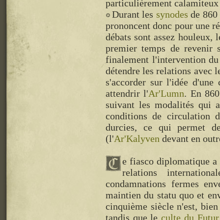
particulièrement calamiteux
Durant les
synodes
de 860 e
prononcent donc pour une rév
débats sont assez houleux, 
premier temps de revenir 
finalement l'intervention d
détendre les relations avec 
s'accorder sur l'idée d'un
attendrir l'
Ar'Lumn
. En 860
suivant les modalités qui 
conditions de circulation
durcies, ce qui permet 
(l'
Ar'Kalyven
devant en outr
e fiasco diplomatique a 
relations internation
condamnations fermes env
maintien du statu quo et env
cinquième siècle n'est, bie
tandis que le
culte du Futur