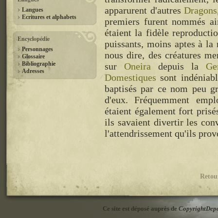
apparurent d'autres
Dragons
Langues
Ecritures et alphabets
premiers furent nommés ains
étaient la fidèle reproduct
Encyclopédie
puissants, moins aptes à la
Personnages
nous dire, des créatures me
Glossaire
Bibliographie
sur
Oneira
depuis la
Ge
Adresses
Domestiques
sont indéniable
baptisés par ce nom peu gra
d'eux. Fréquemment empl
étaient également fort prisé
ils savaient divertir les co
l'attendrissement qu'ils prov
Retou
Ce site est déposé auprès de
CopyrightDep