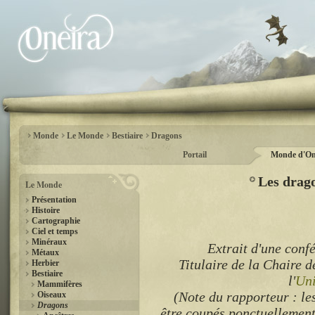
Monde
Le Monde
Bestiaire
Dragons
Portail
Monde d'On
Les drago
Le Monde
Présentation
Histoire
Cartographie
Ciel et temps
Minéraux
Extrait d'une conf
Métaux
Titulaire de la Chaire 
Herbier
Bestiaire
l'
Uni
Mammifères
(Note du rapporteur : le
Oiseaux
Dragons
être coupés ponctuellement a