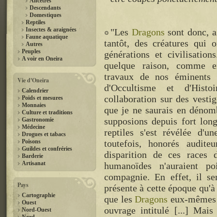
Ancêtres
Descendants
Domestiques
Reptiles
Insectes & araignées
"Les
Dragons
sont donc, a
Faune aquatique
tantôt, des créatures qui 
Autres
Peuples
générations et civilisation
A voir en Oneira
quelque raison, comme e
travaux de nos éminents 
Vie d'Oneira
d'Occultisme et d'Histoi
Calendrier
collaboration sur des vesti
Poids et mesures
Monnaies
que je ne saurais en dénomb
Culture et traditions
supposions depuis fort long
Gastronomie
Médecine
reptiles s'est révélée d'u
Drogues et tabacs
Poisons
toutefois, honorés audite
Guildes et confréries
disparition de ces races 
Barderie
Artisanat
humanoïdes n'auraient po
compagnie. En effet, il s
Pays
présente à cette époque qu'à 
Cartographie
que les
Dragons
eux-mêmes s
Ouest
ouvrage intitulé [...] Mais
Nord-Ouest