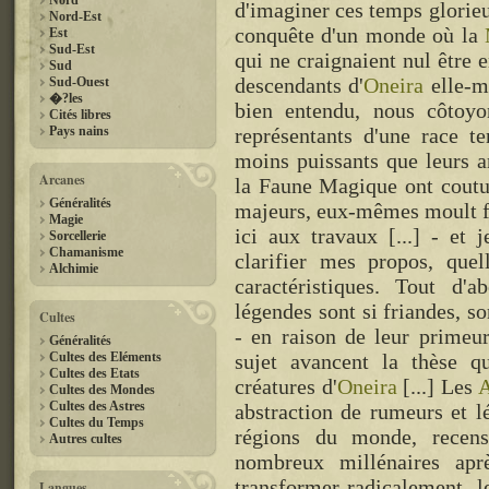
Nord
d'imaginer ces temps glorieu
Nord-Est
conquête d'un monde où la
Est
Sud-Est
qui ne craignaient nul être 
Sud
descendants d'
Oneira
elle-mê
Sud-Ouest
�?les
bien entendu, nous côtoyo
Cités libres
Pays nains
représentants d'une race t
moins puissants que leurs 
Arcanes
la Faune Magique ont coutu
Généralités
majeurs, eux-mêmes moult f
Magie
ici aux travaux [...] - et
Sorcellerie
Chamanisme
clarifier mes propos, quel
Alchimie
caractéristiques. Tout d'
légendes sont si friandes, 
Cultes
- en raison de leur primeur
Généralités
Cultes des Eléments
sujet avancent la thèse 
Cultes des Etats
créatures d'
Oneira
[...] Les
A
Cultes des Mondes
Cultes des Astres
abstraction de rumeurs et 
Cultes du Temps
régions du monde, recens
Autres cultes
nombreux millénaires ap
transformer radicalement, 
Langues