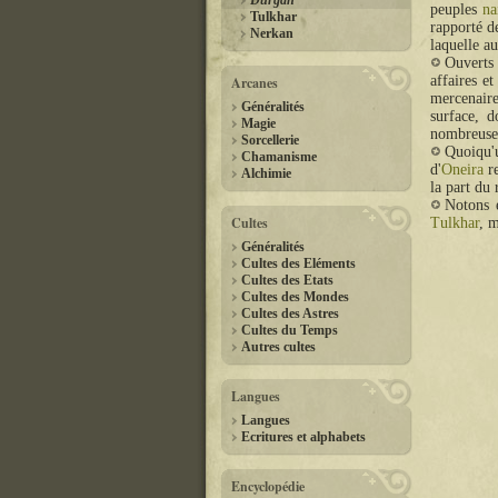
Durgan
peuples
na
Tulkhar
rapporté d
Nerkan
laquelle a
Ouverts
affaires e
Arcanes
mercenaire
Généralités
surface, d
Magie
nombreuses
Sorcellerie
Quoiqu'
Chamanisme
d'
Oneira
re
Alchimie
la part du
Notons 
Cultes
Tulkhar
, 
Généralités
Cultes des Eléments
Cultes des Etats
Cultes des Mondes
Cultes des Astres
Cultes du Temps
Autres cultes
Langues
Langues
Ecritures et alphabets
Encyclopédie