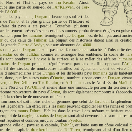
 le Nord et l'Est du pays de
Tor-Keralm
. Ainsi,
upe une partie du sous-sol de l'
Ar'Kalyven
, de
Tor-
de l'
Ar'Ollin
.
ous les pays
nains
,
Durgan
a beaucoup souffert des
s de l'
an 0
, et la plus grande partie de l'Histoire et
r-faire du pays a été perdue. Toutefois, plusieurs
raculeusement préservées sur certains sommets, probablement érigées en guise 
issement pour les
humains
, témoignent que
Durgan
n'est de loin pas aussi ancie
ur
ou que celui de
Tulkhar
. La plupart des historiens datent ainsi sa créatio
i la grande
Guerre d'Andyr
, soit aux alentours de
-4000
.
ns
du pays de
Durgan
ne sont pas aussi farouchement attachés à l'obscurité des
arendur
ou de
Tulkhar
comme en témoigne leur emblème, la corne de
nar
 ils sont nombreux à vivre à la surface et à se mêler des affaires
humain
x
nains
de
Durgan
prennent régulièrement part aux conflits opposant l'
Ar'
u fil des siècles, de nombreuses familles ont également choisi de vivre à l
nsi d'intermédiaires entre
Durgan
et les différents pays
humains
qu'ils habiten
ts, donc, que les autres
nains
d'
Oneira
, nombreux sont ceux de
Durgan
vivant
yven
, en
Per'Dellin
, en
Tor-Keralm
, en
Ar'Lumn
, dans le Nord-Est du
Mar'Ini
rême Nord de l'
Ar'Ollin
et même dans une minuscule portion du territoire d
récente réouverture du pays d'
Aÿnat
, ils sont également nombreux à s'approch
re, à la recherche de nouveaux minéraux.
 son sous-sol soit moins riche en gemmes que celui de
Tarendur
, la splendeu
est légendaire. En effet, seuls les
nains
peuvent exploiter les très riches et pr
argent des
monts Dilurn
. Habiles dans le travail des métaux et hésitant moi
l'emploi de la
magie
, les
nains
de
Durgan
sont ainsi devenus d'extraordinaires f
sont réputées et connues jusqu'au lointain
Pyrelos
.
grande ville du pays et sa capitale,
Tolshûr
, est bâtie sous un dôme colossal c
et de la capitale
drar-keralienne
de
Tol'Taren
, témoignant ainsi d'un lien r