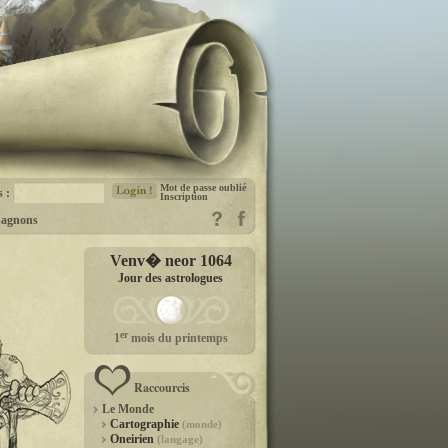
Mot de passe oublié
s :
Inscription
agnons
Venv� neor 1064
Jour des astrologues
er
1
mois du printemps
Raccourcis
Le Monde
Cartographie
(monde)
Oneirien
(langage)