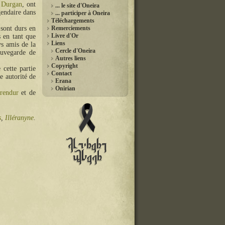
e
Durgan
, ont
... le site d'Oneira
gendaire dans
... participer à Oneira
Téléchargements
 sont durs en
Remerciements
Livre d'Or
s en tant que
Liens
ys amis de la
Cercle d'Oneira
auvegarde de
Autres liens
Copyright
 cette partie
Contact
ne autorité de
Erana
Onirian
rendur
et de
s
,
Illéranyne
.