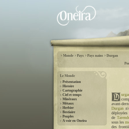
Monde
Pays
Pays nains
Durgan
Por
Le Monde
Présentation
Histoire
Cartographie
urga
Ciel et temps
Minéraux
com
Métaux
avant-dern
Herbier
Durgan
n'e
Bestiaire
déployées
Peuples
de
Tarend
A voir en Oneira
sous les
mo
des front