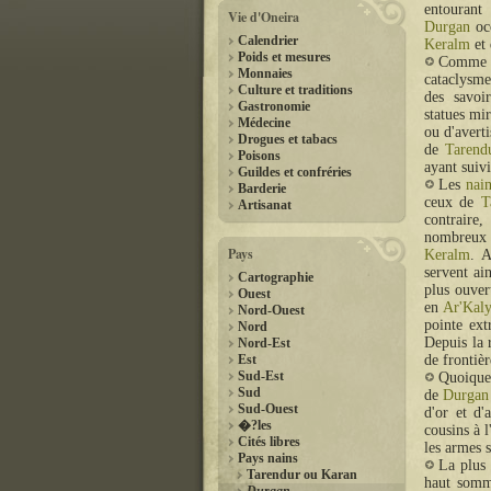
entourant
Vie d'Oneira
Durgan
occ
Calendrier
Keralm
et 
Poids et mesures
Comme t
Monnaies
cataclysme
Culture et traditions
des savoi
Gastronomie
statues mi
Médecine
ou d'avert
Drogues et tabacs
de
Tarend
Poisons
ayant suiv
Guildes et confréries
Les
nai
Barderie
ceux de
T
Artisanat
contraire,
nombreu
Pays
Keralm
. A
servent ai
Cartographie
plus ouver
Ouest
en
Ar'Kal
Nord-Ouest
pointe ext
Nord
Depuis la 
Nord-Est
Est
de frontiè
Sud-Est
Quoique
Sud
de
Durgan
Sud-Ouest
d'or et d'
�?les
cousins à 
Cités libres
les armes 
Pays nains
La plus 
Tarendur ou Karan
haut somm