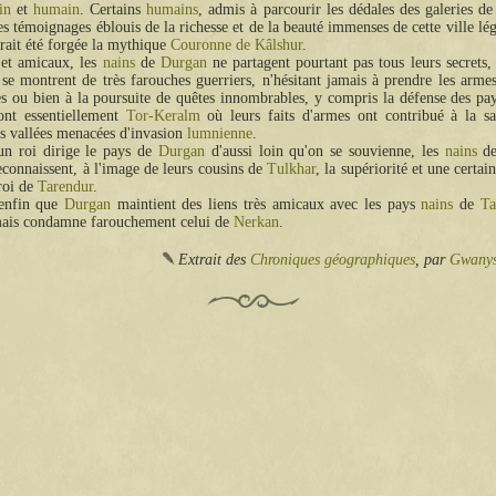
in
et
humain
. Certains
humains
, admis à parcourir les dédales des galeries d
es témoignages éblouis de la richesse et de la beauté immenses de cette ville lé
urait été forgée la mythique
Couronne de Kâlshur
.
 et amicaux, les
nains
de
Durgan
ne partagent pourtant pas tous leurs secrets,
t se montrent de très farouches guerriers, n'hésitant jamais à prendre les arme
s ou bien à la poursuite de quêtes innombrables, y compris la défense des pa
ont essentiellement
Tor-Keralm
où leurs faits d'armes ont contribué à la s
 vallées menacées d'invasion
lumnienne
.
un roi dirige le pays de
Durgan
d'aussi loin qu'on se souvienne, les
nains
de
connaissent, à l'image de leurs cousins de
Tulkhar
, la supériorité et une certai
 roi de
Tarendur
.
enfin que
Durgan
maintient des liens très amicaux avec les pays
nains
de
Ta
mais condamne farouchement celui de
Nerkan
.
Extrait des
Chroniques géographiques
, par
Gwany