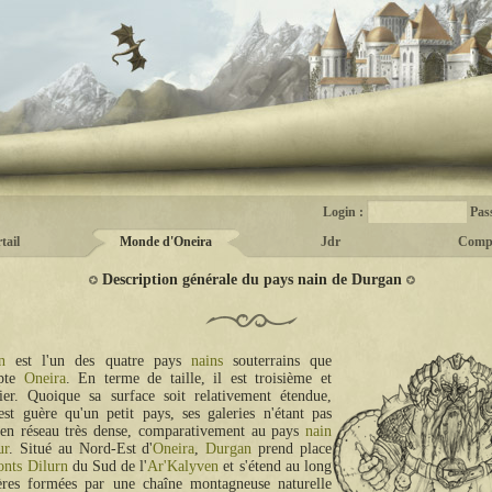
Login :
Pas
tail
Monde d'Oneira
Jdr
Comp
Description générale du pays nain de Durgan
n
est l'un des quatre pays
nains
souterrains que
pte
Oneira
. En terme de taille, il est troisième et
ier. Quoique sa surface soit relativement étendue,
st guère qu'un petit pays, ses galeries n'étant pas
 en réseau très dense, comparativement au pays
nain
ur
. Situé au Nord-Est d'
Oneira
,
Durgan
prend place
nts Dilurn
du Sud de l'
Ar'Kalyven
et s'étend au long
ières formées par une chaîne montagneuse naturelle