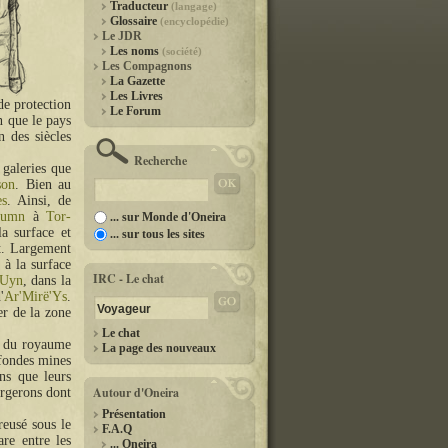
Traducteur
(langage)
Glossaire
(encyclopédie)
Le JDR
Les noms
(société)
Les Compagnons
La Gazette
Les Livres
de protection
Le Forum
n que le pays
n des siècles
Recherche
 galeries que
son
. Bien au
es
. Ainsi, de
Lumn
à
Tor-
... sur Monde d'Oneira
a surface et
... sur tous les sites
t. Largement
 à la surface
IRC - Le chat
'Uyn
, dans la
'
Ar'Mirë'Ys
.
er de la zone
Le chat
r du royaume
La page des nouveaux
ofondes mines
ns que leurs
Autour d'Oneira
orgerons dont
Présentation
reusé sous le
F.A.Q
are entre les
... Oneira