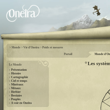
Monde
Vie d'Oneira
Poids et mesures
Portail
Monde d'On
Les systè
Le Monde
Présentation
Histoire
Cartographie
Ciel et temps
Minéraux
Métaux
Herbier
Bestiaire
Peuples
A voir en Oneira