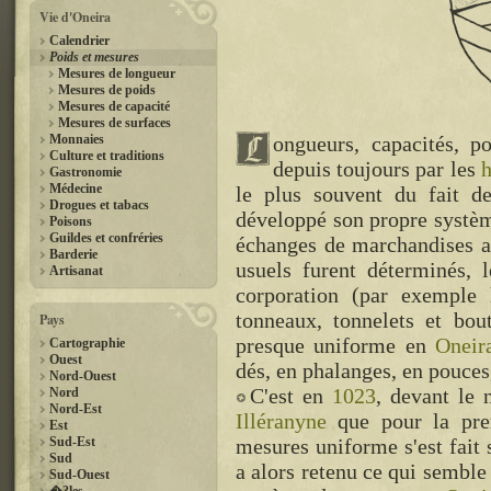
Vie d'Oneira
Calendrier
Poids et mesures
Mesures de longueur
Mesures de poids
Mesures de capacité
Mesures de surfaces
Monnaies
ongueurs, capacités, p
Culture et traditions
depuis toujours par les
Gastronomie
Médecine
le plus souvent du fait d
Drogues et tabacs
développé son propre système
Poisons
Guildes et confréries
échanges de marchandises au
Barderie
usuels furent déterminés, 
Artisanat
corporation (par exemple
tonneaux, tonnelets et bou
Pays
presque uniforme en
Oneir
Cartographie
Ouest
dés, en phalanges, en pouces, 
Nord-Ouest
C'est en
1023
, devant le 
Nord
Nord-Est
Illéranyne
que pour la prem
Est
Sud-Est
mesures uniforme s'est fait 
Sud
a alors retenu ce qui semble 
Sud-Ouest