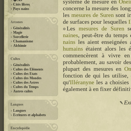
�?les
système de mesure en
Onei
Cités libres
concerne la mesure des longu
Pays nains
les
mesures de Suren
sont i
de surfaces pour lesquelles
I
Arcanes
Les
mesures de Suren
se
Généralités
Magie
naines
, peut-être du temps
Sorcellerie
nains
les aient enseignées
Chamanisme
Alchimie
humains
étaient alors les 
commencèrent à vivre en s
Cultes
probablement, au savoir de
Généralités
plupart des mesures en
On
Cultes des Eléments
Cultes des Etats
fonction de qui les utilise,
Cultes des Mondes
qu'
Illéranyne
les a choisies 
Cultes des Astres
Cultes du Temps
également à en fixer définit
Autres cultes
Ext
Langues
Langues
Ecritures et alphabets
Encyclopédie