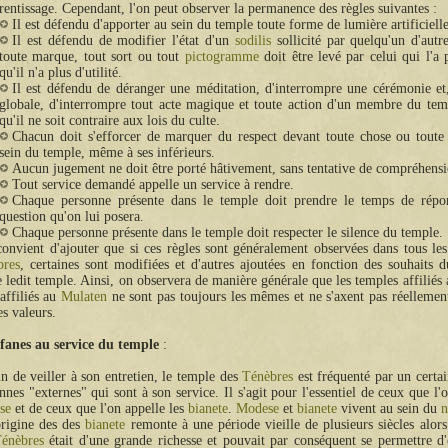
rentissage. Cependant, l'on peut observer la permanence des règles suivantes :
Il est défendu d'apporter au sein du temple toute forme de lumière artificielle
Il est défendu de modifier l'état d'un
sodilis
sollicité par quelqu'un d'aut
toute marque, tout sort ou tout
pictogramme
doit être levé par celui qui l'a 
qu'il n'a plus d'utilité.
Il est défendu de déranger une méditation, d'interrompre une cérémonie et
globale, d'interrompre tout acte magique et toute action d'un membre du tem
qu'il ne soit contraire aux lois du culte.
Chacun doit s'efforcer de marquer du respect devant toute chose ou toute
sein du temple, même à ses inférieurs.
Aucun jugement ne doit être porté hâtivement, sans tentative de compréhensi
Tout service demandé appelle un service à rendre.
Chaque personne présente dans le temple doit prendre le temps de répo
question qu'on lui posera.
Chaque personne présente dans le temple doit respecter le silence du temple.
convient d'ajouter que si ces règles sont généralement observées dans tous le
bres
, certaines sont modifiées et d'autres ajoutées en fonction des souhaits 
e ledit temple. Ainsi, on observera de manière générale que les temples affiliés
affiliés au
Mulaten
ne sont pas toujours les mêmes et ne s'axent pas réellemen
s valeurs.
fanes au service du temple
n de veiller à son entretien, le temple des
Ténèbres
est fréquenté par un certa
nnes "externes" qui sont à son service. Il s'agit pour l'essentiel de ceux que l'o
se
et de ceux que l'on appelle les
bianete
.
Modese
et
bianete
vivent au sein du
n
origine des des
bianete
remonte à une période vieille de plusieurs siècles alor
Ténèbres
était d'une grande richesse et pouvait par conséquent se permettre d