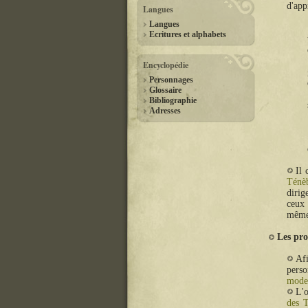
d'app
Langues
Langues
Ecritures et alphabets
Encyclopédie
Personnages
Glossaire
Bibliographie
Adresses
Il 
Ténè
dirig
ceux 
même
Les pro
Afi
perso
mode
L'
des 