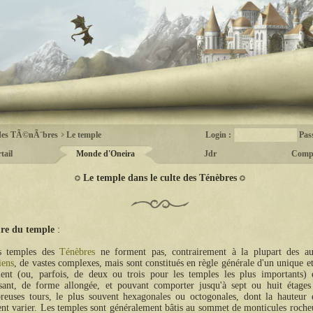
des TÃ©nÃ¨bres
Le temple
Login :
Pas
tail
Monde d'Oneira
Jdr
Comp
Le temple dans le culte des Ténèbres
ure du temple
s temples des
Ténèbres
ne forment pas, contrairement à la plupart des au
iens
, de vastes complexes, mais sont constitués en règle générale d'un unique e
ent (ou, parfois, de deux ou trois pour les temples les plus importants)
ant, de forme allongée, et pouvant comporter jusqu'à sept ou huit étages
euses tours, le plus souvent hexagonales ou octogonales, dont la hauteur e
nt varier. Les temples sont généralement bâtis au sommet de monticules roch