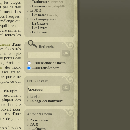
Traducteur
(langage)
, les étages
Glossaire
(encyclopédie)
r par de très
Le JDR
bâtiment. Les
Les noms
(société)
ues fresques,
Les Compagnons
t mélange qui
La Gazette
équilibre qui
Les Livres
euvre minéral
Le Forum
où toutes les
rdienne
d'une
Recherche
es chocs très
ècles, compte
es portes des
e, étroite et
... sur Monde d'Oneira
es
des lieux
... sur tous les sites
 escaliers en
une porte ne
IRC - Le chat
ipale, ce qui
t étranges :
e résolument
Le chat
 plupart des
La page des nouveaux
cune lumière
l ouvert pour
Autour d'Oneira
ourées d'une
aux de pluie,
Présentation
F.A.Q
es salles des
... Oneira