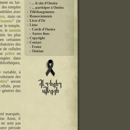
ment en lui-
... le site d'Oneira
t des temples
... participer à Oneira
oubliées avec
Téléchargements
res
, mais on
Remerciements
Livre d'Or
"
nometo
" (le
Liens
par le temple,
Cercle d'Oneira
le, le
saenida
Autres liens
tés les plus
Copyright
en certaines
Contact
obatoires des
Erana
e de cellules
Onirian
 un
prêtre
en
longées dans
ibliothèques,
e variable, à
oduisent des
dilis
" seront
cellule, pour
r générer des
rté marquée,
se. Ainsi, il
s ne sont pas
utre période