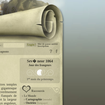
Mot de passe oublié
s :
Inscription
agnons
Sev� neor 1064
Jour des frangeurs
er
1
mois du printemps
tres temples
t gigantesque
Raccourcis
 extrêmement
 flanqués de
Le Monde
t la largeur
Cartographie
(monde)
Oneirien
eux anguleux,
(langage)