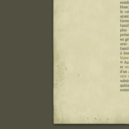
nombr
blanc
le cu
ayant
furen
famil
plus 
prése
en gé
avec
famil
à leu
biane
Au
et
ot
d'un 
otor
r
subsi
quitt
reste