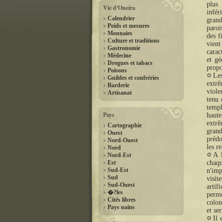
plus 
Vie d'Oneira
infér
Calendrier
grand
Poids et mesures
paroi
Monnaies
des f
Culture et traditions
vient
Gastronomie
carac
Médecine
et gé
Drogues et tabacs
propo
Poisons
Le
Guildes et confréries
extrê
Barderie
viole
Artisanat
tenu
temp
Pays
haut
extrê
Cartographie
gran
Ouest
prédo
Nord-Ouest
les r
Nord
A l
Nord-Est
Est
chaq
Sud-Est
n'imp
Sud
visit
Sud-Ouest
artif
�?les
perme
Cités libres
colon
Pays nains
et se
Il 