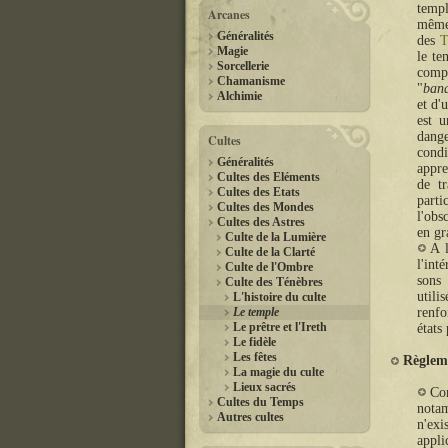
temp
Arcanes
même,
Généralités
des
T
Magie
le te
Sorcellerie
compt
Chamanisme
"
ban
Alchimie
et d'
est u
dange
Cultes
condi
Généralités
appre
Cultes des Eléments
de t
Cultes des Etats
part
Cultes des Mondes
l'obs
Cultes des Astres
en gr
Culte de la Lumière
A l
Culte de la Clarté
l'int
Culte de l'Ombre
sons
Culte des Ténèbres
utili
L'histoire du culte
Le temple
renfo
Le prêtre et l'Ireth
états
Le fidèle
Les fêtes
Règlem
La magie du culte
Lieux sacrés
Con
Cultes du Temps
nota
Autres cultes
n'exi
appli