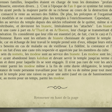
euses familles, lesquelles étaient en charge de tous les domaines "profane
hisserie, entretien divers...). C'est à l'époque de l'
an 0
que ce système fut remis
lte ayant perdu la majeure partie de sa richesse au cours de la destruction d
 consacré le reste au secours des fidèles. De plus, les préceptes et l'organisa
t modifiés et ne conduisaient plus les temples à l'enrichissement. Cependant, 
les au service du temple depuis des siècles refusèrent de le quitter, même si el
rétribuées, et devinrent les
bianete
, littéralement les "attachés". Les
bianet
nt une caste à part en
Ar'Thard
et en
Ar'Boeren
, leur charge se transmettant 
nération. Ils considèrent que leur rôle est essentiel (et, de fait, c'est le cas) et 
 honneur. Rares sont les enfants de
bianete
choisissant de quitter le temple 
le, car en échange de leur travail le temple prend soin d'eux, éduque leurs enfa
rs besoins en cas de maladie ou de vieillesse. La fidélité, la constance et 
te
on fait d'eux une caste très respectée et appréciée par les membres du culte.
 sein du
nometo
, les
modese
sont au service des
bianete
. Les
modese
sont les
or
ayant abandonné leurs
kaloban
et devant servir le temple jusqu'au terme d
an et demi pour laquelle ils se sont engagés. Il n'est pas rare de voir les anc
ester parmi les
modese
même à la fin de cette durée obligatoire, le temple
stance de toute personne travaillant pour lui. Il en va de même pour tout me
ant le temple pour une raison ou pour une autre (sauf en cas de bannissemen
nt, au moins pour un temps, parmi les
modese
.
Retourner en haut de la page