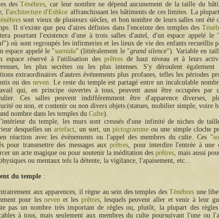
les des
Ténèbres
, car leur nombre ne dépend aucunement de la taille du bâti
 l'
architecture d'Eshkor
affranchissant les bâtiments de ces limites. La plupar
énèbres
sont vieux de plusieurs siècles, et bon nombre de leurs salles ont été 
mps. Il n'existe que peu d'aires définies dans l'enceinte des temples des
Ténèb
era pourtant l'existence d'une à trois salles d'autel, d'un espace appelé le 
al
") où sont regroupés les infirmeries et les lieux de vie des enfants recueillis 
un espace appelé le "
saenida
" (littéralement le "
grand silence
"). Variable en tail
n espace réservé à l'utilisation des
prêtres
de haut niveau et à leurs activi
reuses, les plus secrètes ou les plus intenses. S'y déroulent également 
tions extraordinaires d'autres événements plus profanes, telles les périodes pr
ntis ou des
neven
. Le reste du temple est partagé entre un incalculable nombr
ravail qui, en principe ouvertes à tous, peuvent aussi être occupées par
iculier. Ces salles peuvent indifféremment être d'apparence diverses, p
curité ou non, et contenir ou non divers objets (statues, mobilier simple, voire b
and nombre dans les temples du
Culte
).
'intérieur du temple, les murs sont creusés d'une infinité de niches de taill
érieur desquelles un
artefact
, un sort, un
pictogramme
ou une simple cloche pr
 en réaction avec les événements ou l'appel des membres du culte. Ces "
so
sés pour transmettre des messages aux
prêtres
, pour interdire l'entrée à une 
rcer un acte magique ou pour soutenir la méditation des
prêtres
, mais aussi pou
 physiques ou mentaux tels la détente, la vigilance, l'apaisement, etc...
ent du temple
trairement aux apparences, il règne au sein des temples des
Ténèbres
une libe
mment pour les
neven
et les
prêtres
, lesquels peuvent aller et venir à leur gui
ste pas un nombre très important de règles ou, plutôt, la plupart des règle
cables à tous, mais seulement aux membres du culte poursuivant l'une ou l'a