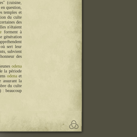
s" (cuisine,
 en question,
es temples et
tion du culte
certaines des
les n'étaient
e
forment à
de génération
l'appréhendent
où sert leur
nts, subvient
l'honneur des
 jeunes
odena
e la période
iens
odena
et
 assurant la
mbre du culte
t) : beaucoup