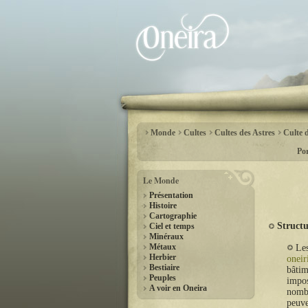
Monde
Cultes
Cultes des Astres
Culte 
Por
Le Monde
Présentation
Histoire
Cartographie
Struct
Ciel et temps
Minéraux
Métaux
Le
Herbier
oneir
Bestiaire
bâtim
Peuples
impos
A voir en Oneira
nombr
peuve