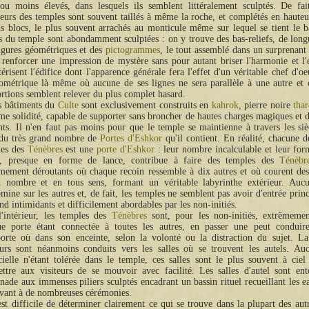
ou moins élevés, dans lesquels ils semblent littéralement sculptés. De fait
ieurs des temples sont souvent taillés à même la roche, et complétés en hauteu
s blocs, le plus souvent arrachés au monticule même sur lequel se tient le 
s du temple sont abondamment sculptées : on y trouve des bas-reliefs, de long
igures géométriques et des
pictogrammes
, le tout assemblé dans un surprenan
 renforcer une impression de mystère sans pour autant briser l'harmonie et l'
térisent l'édifice dont l'apparence générale fera l'effet d'un véritable chef d'o
ométrique là même où aucune de ses lignes ne sera parallèle à une autre et 
rtions semblent relever du plus complet hasard.
s bâtiments du
Culte
sont exclusivement construits en
kahrok
, pierre noire
tha
me solidité, capable de supporter sans broncher de hautes charges magiques et d
nts. Il n'en faut pas moins pour que le temple se maintienne à travers les si
 du très grand nombre de
Portes d'Eshkor
qu'il contient. En réalité, chacune d
les des
Ténèbres
est une
porte d'Eshkor
: leur nombre incalculable et leur form
e, presque en forme de lance, contribue à faire des temples des
Ténèbr
mement déroutants où chaque recoin ressemble à dix autres et où courent des
d nombre et en tous sens, formant un véritable labyrinthe extérieur. Auc
mine sur les autres et, de fait, les temples ne semblent pas avoir d'entrée princ
end intimidants et difficilement abordables par les non-initiés.
'intérieur, les temples des
Ténèbres
sont, pour les non-initiés, extrêmemen
ue porte étant connectée à toutes les autres, en passer une peut conduir
orte où dans son enceinte, selon la volonté ou la distraction du sujet. La
eurs sont néanmoins conduits vers les salles où se trouvent les autels. Au
icielle n'étant tolérée dans le temple, ces salles sont le plus souvent à cie
ttre aux visiteurs de se mouvoir avec facilité. Les salles d'autel sont ent
nade aux immenses piliers sculptés encadrant un bassin rituel recueillant les e
rvant à de nombreuses cérémonies.
est difficile de déterminer clairement ce qui se trouve dans la plupart des autr