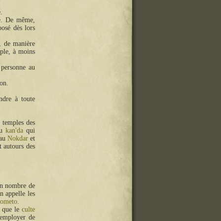
.
re. De même,
posé dès lors
, de manière
ple, à moins
 personne au
on.
ndre à toute
s temples des
du
kan'da
qui
 au
Nokdar
et
t autours des
in nombre de
n appelle les
ometo
.
s que le
culte
'employer de