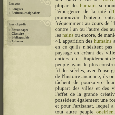
Langues
plupart des
humains
se mont
Langues
l'émergence de la cité d'
I
Ecritures et alphabets
promouvoir l'entente entr
fréquemment au cours de l'
Encyclopédie
contre l'un ou l'autre des au
Personnages
Glossaire
les
nains
ou encore, de maniè
Bibliographie
L'apparition des
humains
a
Adresses
en ce qu'ils n'hésitent pas 
paysage en créant des villes
entiers, etc... Rapidement de
peuple ayant le plus constru
fil des siècles, avec l'ense
de l'histoire ancienne, ils o
tâchent de poursuivre leur
plupart des villes et des 
l'effet de la grande créati
possèdent également une fort
et pour l'artisanat, lequel
tout autre peuple
oneirien