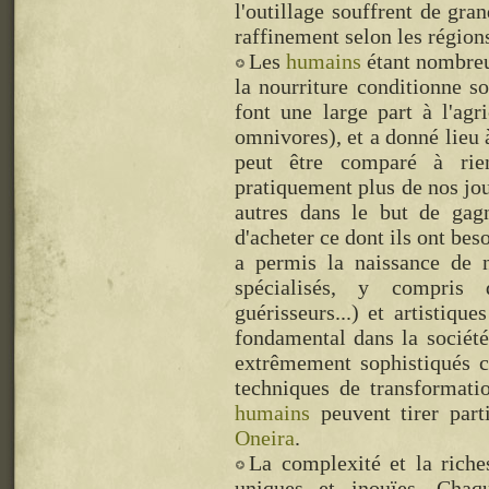
l'outillage souffrent de gra
raffinement selon les région
Les
humains
étant nombreux
la nourriture conditionne so
font une large part à l'agr
omnivores), et a donné lie
peut être comparé à ri
pratiquement plus de nos jou
autres dans le but de gagn
d'acheter ce dont ils ont bes
a permis la naissance de
spécialisés, y compris
guérisseurs...) et artistique
fondamental dans la sociét
extrêmement sophistiqués c
techniques de transformati
humains
peuvent tirer part
Oneira
.
La complexité et la riche
uniques et inouïes. Chaq