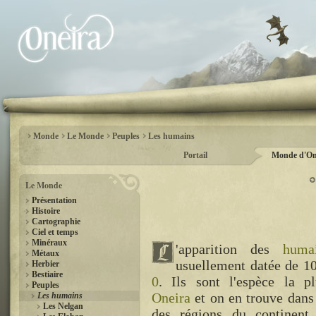
Monde
Le Monde
Peuples
Les humains
Portail
Monde d'On
Le Monde
Présentation
Histoire
Cartographie
Ciel et temps
Minéraux
'apparition des
huma
Métaux
usuellement datée de 10
Herbier
Bestiaire
0
. Ils sont l'espèce la 
Peuples
Oneira
et on en trouve dans 
Les humains
Les Nelgan
des régions du continent