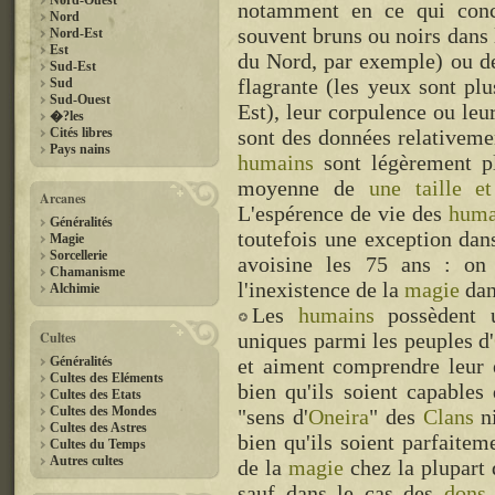
Nord-Ouest
notamment en ce qui conc
Nord
souvent bruns ou noirs dans 
Nord-Est
Est
du Nord, par exemple) ou d
Sud-Est
flagrante (les yeux sont pl
Sud
Sud-Ouest
Est), leur corpulence ou leurs
�?les
Cités libres
sont des données relativeme
Pays nains
humains
sont légèrement pl
moyenne de
une
taille
et
Arcanes
L'espérence de vie des
huma
Généralités
toutefois une exception dans
Magie
Sorcellerie
avoisine les 75 ans : on 
Chamanisme
l'inexistence de la
magie
dan
Alchimie
Les
humains
possèdent u
Cultes
uniques parmi les peuples d'
Généralités
et aiment comprendre leur e
Cultes des Eléments
bien qu'ils soient capables
Cultes des Etats
Cultes des Mondes
"sens d'
Oneira
" des
Clans
ni
Cultes des Astres
bien qu'ils soient parfaitem
Cultes du Temps
Autres cultes
de la
magie
chez la plupart
sauf dans le cas des
dons 