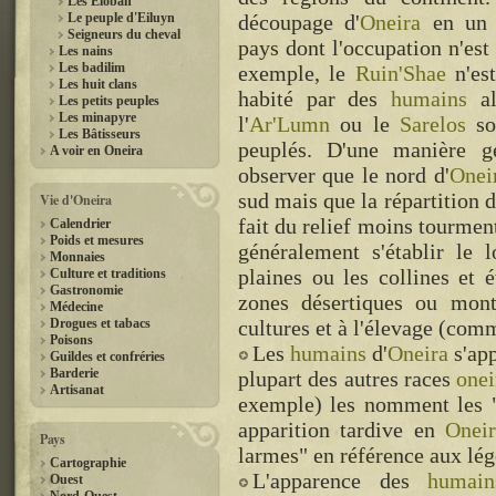
Les Eloban
Le peuple d'Eiluyn
découpage d'
Oneira
en un 
Seigneurs du cheval
pays dont l'occupation n'est
Les nains
Les badilim
exemple, le
Ruin'Shae
n'est
Les huit clans
habité par des
humains
al
Les petits peuples
Les minapyre
l'
Ar'Lumn
ou le
Sarelos
so
Les Bâtisseurs
peuplés. D'une manière gé
A voir en Oneira
observer que le nord d'
Onei
sud mais que la répartition 
Vie d'Oneira
fait du relief moins tourmen
Calendrier
Poids et mesures
généralement s'établir le 
Monnaies
plaines ou les collines et 
Culture et traditions
Gastronomie
zones désertiques ou mont
Médecine
Drogues et tabacs
cultures et à l'élevage (com
Poisons
Les
humains
d'
Oneira
s'app
Guildes et confréries
Barderie
plupart des autres races
onei
Artisanat
exemple) les nomment les 
apparition tardive en
Oneir
Pays
larmes" en référence aux lég
Cartographie
L'apparence des
humain
Ouest