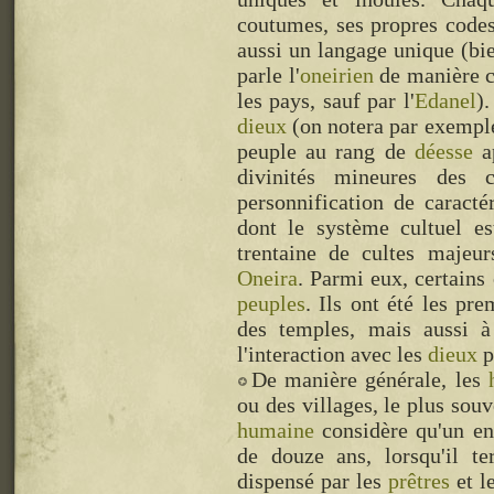
coutumes, ses propres codes
aussi un langage unique (bi
parle l'
oneirien
de manière c
les pays, sauf par l'
Edanel
).
dieux
(on notera par exemple 
peuple au rang de
déesse
ap
divinités mineures des 
personnification de caracté
dont le système cultuel es
trentaine de cultes majeu
Oneira
. Parmi eux, certains
peuples
. Ils ont été les pre
des temples, mais aussi à 
l'interaction avec les
dieux
p
De manière générale, les
ou des villages, le plus sou
humaine
considère qu'un enf
de douze ans, lorsqu'il t
dispensé par les
prêtres
et l