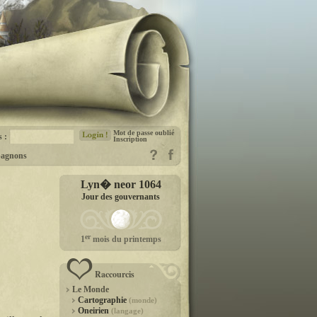
Mot de passe oublié
s :
Inscription
agnons
Lyn� neor 1064
Jour des gouvernants
er
1
mois du printemps
Raccourcis
Le Monde
Cartographie
(monde)
Oneirien
(langage)