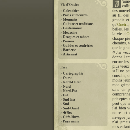
'aim
Vie d'Oneira
coll
des nouvell
Calendrier
Poids et mesures
au fil des
Monnaies
grandir e
Culture et traditions
qu'
Oneira
,
Gastronomie
belles, les
Médecine
la vie d'
O
Drogues et tabacs
chaque pie
Poisons
chemins, t
Guildes et confréries
que le gra
Barderie
J'ai vé
Artisanat
donne l'en
encore les
plus vieux
Pays
Il ne p
Cartographie
conseils, o
Ouest
moins jeun
Nord-Ouest
mon grimoi
Nord
sans en 
Nord-Est
comprennen
Est
préceptes
Sud-Est
peut que me
Sud
j'ai bien 
Sud-Ouest
�?les
notre art 
Cités libres
navigué j
Pays nains
n'ai jamai
mes enfants