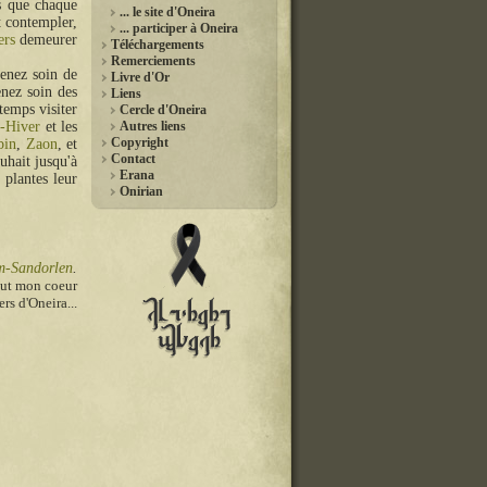
is que chaque
... le site d'Oneira
t contempler,
... participer à Oneira
ers
demeurer
Téléchargements
Remerciements
renez soin de
Livre d'Or
enez soin des
Liens
temps visiter
Cercle d'Oneira
-Hiver
et les
Autres liens
Copyright
bin
,
Zaon
, et
Contact
uhait jusqu'à
Erana
plantes leur
Onirian
-Sandorlen
.
out mon coeur
rs d'Oneira...