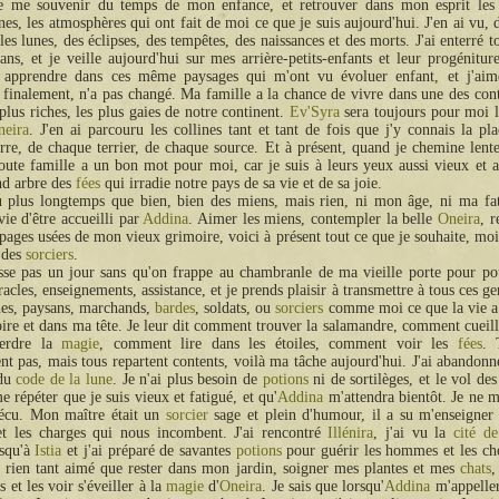
e me souvenir du temps de mon enfance, et retrouver dans mon esprit les v
ines, les atmosphères qui ont fait de moi ce que je suis aujourd'hui. J'en ai vu, 
es lunes, des éclipses, des tempêtes, des naissances et des morts. J'ai enterré t
 ans, et je veille aujourd'hui sur mes arrière-petits-enfants et leur progéniture
t apprendre dans ces même paysages qui m'ont vu évoluer enfant, et j'ai
 finalement, n'a pas changé. Ma famille a la chance de vivre dans une des cont
 plus riches, les plus gaies de notre continent.
Ev'Syra
sera toujours pour moi l
neira
. J'en ai parcouru les collines tant et tant de fois que j'y connais la pl
rre, de chaque terrier, de chaque source. Et à présent, quand je chemine lent
oute famille a un bon mot pour moi, car je suis à leurs yeux aussi vieux et a
nd arbre des
fées
qui irradie notre pays de sa vie et de sa joie.
cu plus longtemps que bien, bien des miens, mais rien, ni mon âge, ni ma fa
vie d'être accueilli par
Addina
. Aimer les miens, contempler la belle
Oneira
, r
 pages usées de mon vieux grimoire, voici à présent tout ce que je souhaite, moi,
 des
sorciers
.
asse pas un jour sans qu'on frappe au chambranle de ma vieille porte pour p
racles, enseignements, assistance, et je prends plaisir à transmettre à tous ces g
es, paysans, marchands,
bardes
, soldats, ou
sorciers
comme moi ce que la vie a
re et dans ma tête. Je leur dit comment trouver la salamandre, comment cueilli
perdre la
magie
, comment lire dans les étoiles, comment voir les
fées
. 
t pas, mais tous repartent contents, voilà ma tâche aujourd'hui. J'ai abandonn
 du
code de la lune
. Je n'ai plus besoin de
potions
ni de sortilèges, et le vol de
 répéter que je suis vieux et fatigué, et qu'
Addina
m'attendra bientôt. Je ne m
vécu. Mon maître était un
sorcier
sage et plein d'humour, il a su m'enseigner 
et les charges qui nous incombent. J'ai rencontré
Illénira
, j'ai vu la
cité d
usqu'à
Istia
et j'ai préparé de savantes
potions
pour guérir les hommes et les ch
s rien tant aimé que rester dans mon jardin, soigner mes plantes et mes
chats
,
 et les voir s'éveiller à la
magie
d'
Oneira
. Je sais que lorsqu'
Addina
m'appellera