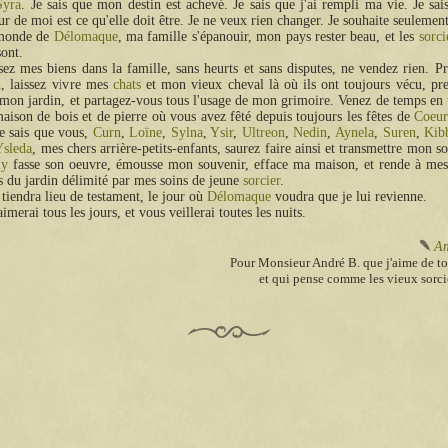
Syra
. Je sais que mon destin est achevé. Je sais que j'ai rempli ma vie. Je sa
ur de moi est ce qu'elle doit être. Je ne veux rien changer. Je souhaite seulemen
 monde de
Délomaque
, ma famille s'épanouir, mon pays rester beau, et les
sorci
sont.
sez mes biens dans la famille, sans heurts et sans disputes, ne vendez rien. P
, laissez vivre mes
chats
et mon vieux cheval là où ils ont toujours vécu, pr
 mon jardin, et partagez-vous tous l'usage de mon grimoire. Venez de temps en 
 maison de bois et de pierre où vous avez fêté depuis toujours les fêtes de
Coeur
Je sais que vous,
Curn
,
Loïne
,
Sylna
,
Ysir
,
Ultreon
,
Nedin
,
Aynela
,
Suren
,
Kib
Ysleda
, mes chers arrière-petits-enfants, saurez faire ainsi et transmettre mon so
ly
fasse son oeuvre, émousse mon souvenir, efface ma maison, et rende à mes 
rs du jardin délimité par mes soins de jeune
sorcier
.
tiendra lieu de testament, le jour où
Délomaque
voudra que je lui revienne.
imerai tous les jours, et vous veillerai toutes les nuits.
Am
Pour Monsieur André B. que j'aime de t
et qui pense comme les vieux sorcie