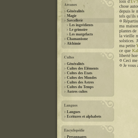
loin d'
Ev'
Arcanes
chose auto
Généralités
depuis le
Magie
tels qu'ils 
Sorcellerie
Répartis
Les ingrédients
ma maison
Le grimoire
plantes de
Les margefacts
la vieille
Chamanisme
solstices. 
Alchimie
ma petite
ce que
Ka
liberté ho
Cultes
Ceci me 
Généralités
Je vous a
Cultes des Eléments
Cultes des Etats
Cultes des Mondes
Cultes des Astres
Cultes du Temps
Autres cultes
Langues
Langues
Ecritures et alphabets
Encyclopédie
Personnages