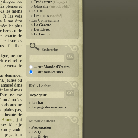
illages, les
Traducteur
(langage)
des pleines et
Glossaire
(encyclopédie)
ous les miens
Le JDR
Les noms
. Je les vois
(société)
Les Compagnons
me à me dire
La Gazette
rées les plus
Les Livres
e berceau de
Le Forum
ace exacte de
ement sur les
ussi familier
Recherche
tigue, ne me
elire et relire
 le vieux, le
... sur Monde d'Oneira
... sur tous les sites
our demander
ens, jeunes ou
 amassé dans
IRC - Le chat
r les plantes
Tous ne me
é un à un les
Le chat
s corbeaux ne
La page des nouveaux
e plains pas,
la beauté de
e Brume
, j'ai
Autour d'Oneira
oses. Mais je
Présentation
 voir grandir
F.A.Q
, je partirai
... Oneira