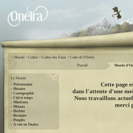
Monde
Cultes
Cultes des Etats
Culte de l'Ordre
Portail
Monde d'On
Le Monde
Cette page 
Présentation
Histoire
dans l'attente d'une mei
Cartographie
Nous travaillons actuel
Ciel et temps
Minéraux
merci 
Métaux
Herbier
Bestiaire
Peuples
A voir en Oneira