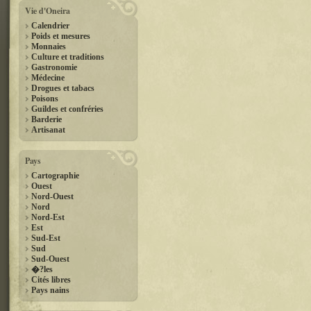
Vie d'Oneira
Calendrier
Poids et mesures
Monnaies
Culture et traditions
Gastronomie
Médecine
Drogues et tabacs
Poisons
Guildes et confréries
Barderie
Artisanat
Pays
Cartographie
Ouest
Nord-Ouest
Nord
Nord-Est
Est
Sud-Est
Sud
Sud-Ouest
�?les
Cités libres
Pays nains