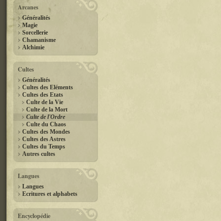
Arcanes
Généralités
Magie
Sorcellerie
Chamanisme
Alchimie
Cultes
Généralités
Cultes des Eléments
Cultes des Etats
Culte de la Vie
Culte de la Mort
Culte de l'Ordre
Culte du Chaos
Cultes des Mondes
Cultes des Astres
Cultes du Temps
Autres cultes
Langues
Langues
Ecritures et alphabets
Encyclopédie