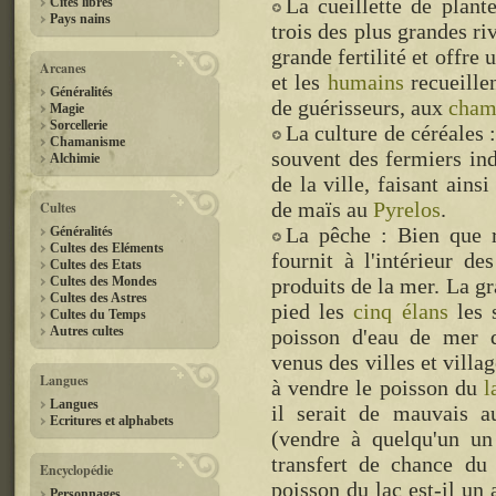
La cueillette de plant
Cités libres
Pays nains
trois des plus grandes ri
grande fertilité et offre
Arcanes
et les
humains
recueille
Généralités
de guérisseurs, aux
cham
Magie
Sorcellerie
La culture de céréales 
Chamanisme
souvent des fermiers ind
Alchimie
de la ville, faisant ains
de maïs au
Pyrelos
.
Cultes
La pêche : Bien que r
Généralités
Cultes des Eléments
fournit à l'intérieur des
Cultes des Etats
Cultes des Mondes
produits de la mer. La g
Cultes des Astres
pied les
cinq élans
les 
Cultes du Temps
Autres cultes
poisson d'eau de mer q
venus des villes et villa
Langues
à vendre le poisson du
l
Langues
il serait de mauvais a
Ecritures et alphabets
(vendre à quelqu'un un
transfert de chance du
Encyclopédie
poisson du lac est-il un 
Personnages