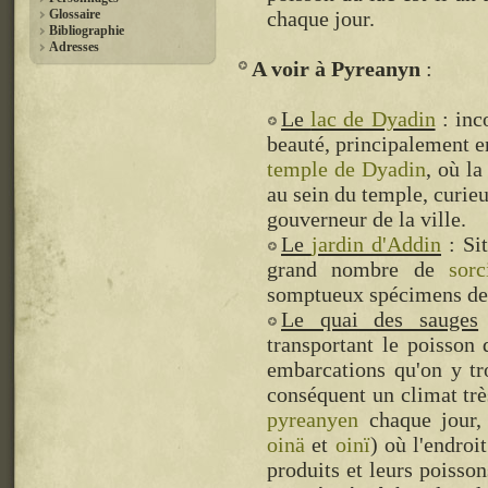
Glossaire
chaque jour.
Bibliographie
Adresses
A voir à Pyreanyn
Le
lac de Dyadin
: inc
beauté, principalement e
temple de Dyadin
, où l
au sein du temple, curie
gouverneur de la ville.
Le
jardin d'Addin
: Sit
grand nombre de
sorc
somptueux spécimens des 
Le quai des sauges
transportant le poisson d
embarcations qu'on y t
conséquent un climat très
pyreanyen
chaque jour, 
oinä
et
oinï
) où l'endroi
produits et leurs poiss