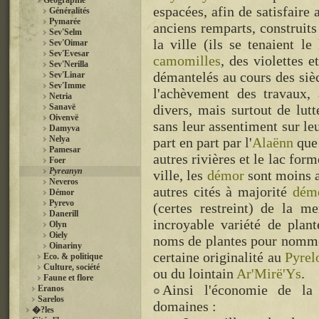
Géographie
espacées, afin de satisfaire
Généralités
Pymarée
anciens remparts, construits
Sev'Selm
la ville (ils se tenaient le
Sev'Oimar
Sev'Evesar
camomilles
, des violettes 
Sev'Nerilla
démantelés au cours des siè
Sev'Linar
Sev'Imme
l'achèvement des travaux, 
Netria
Sanavë
divers, mais surtout de lut
Oivenvë
sans leur assentiment sur leu
Damyva
Nelya
part en part par l'
Alaënn
que 
Pamesar
autres rivières et le lac form
Foer
Pyreanyn
ville, les
démor
sont moins a
Neveros
autres cités à majorité
dém
Démor
Pyrevo
(certes restreint) de la m
Danerill
incroyable variété de plant
Olyn
Oiely
noms de plantes pour nommer
Oinariny
certaine originalité au
Pyrel
Eco. & politique
Culture, société
ou du lointain
Ar'Mirë'Ys
.
Faune et flore
Ainsi l'économie de la v
Eranos
Sarelos
domaines :
�?les