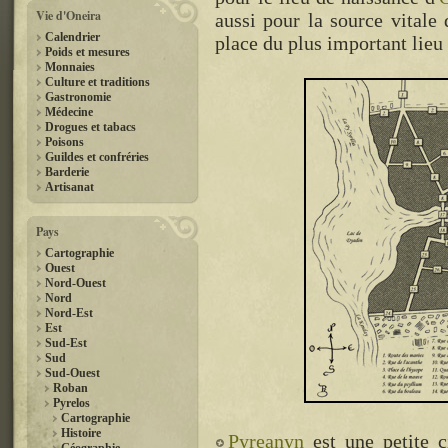
Vie d'Oneira
aussi pour la source vitale d
Calendrier
place du plus important lieu
Poids et mesures
Monnaies
Culture et traditions
Gastronomie
Médecine
Drogues et tabacs
Poisons
Guildes et confréries
Barderie
Artisanat
Pays
Cartographie
Ouest
Nord-Ouest
Nord
Nord-Est
Est
Sud-Est
Sud
Sud-Ouest
Roban
Pyrelos
Cartographie
Histoire
Pyreanyn
est une petite c