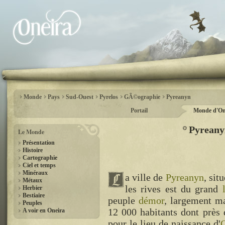
Monde
Pays
Sud-Ouest
Pyrelos
GÃ©ographie
Pyreanyn
Portail
Monde d'On
Pyreanyn
Le Monde
Présentation
Histoire
Cartographie
Ciel et temps
Minéraux
a ville de
Pyreanyn
, sit
Métaux
les rives est du grand
Herbier
Bestiaire
peuple
démor
, largement ma
Peuples
12 000 habitants dont prè
A voir en Oneira
pour le lieu de naissance d'