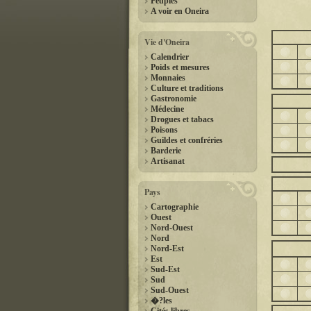
Peuples
A voir en Oneira
Vie d'Oneira
Calendrier
Poids et mesures
Monnaies
Culture et traditions
Gastronomie
Médecine
Drogues et tabacs
Poisons
Guildes et confréries
Barderie
Artisanat
Pays
Cartographie
Ouest
Nord-Ouest
Nord
Nord-Est
Est
Sud-Est
Sud
Sud-Ouest
�?les