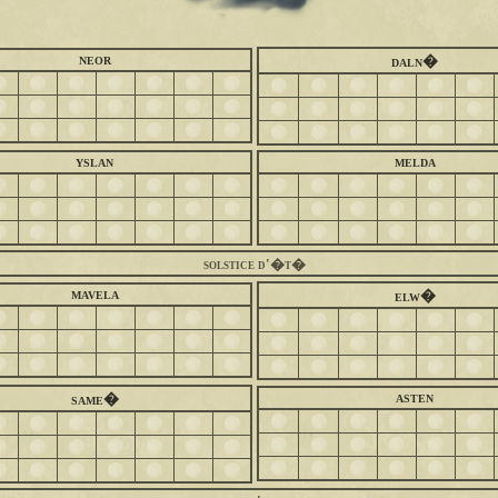
neor
daln�
yslan
melda
solstice d'�t�
mavela
elw�
asten
same�