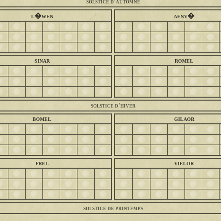
solstice d'automne
l�wen
aenv�
sinar
romel
solstice d'hiver
bomel
gilaor
frel
vielor
solstice de printemps