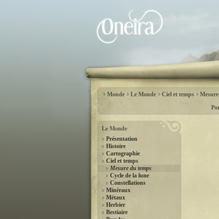
Monde
Le Monde
Ciel et temps
Mesure
Por
Le Monde
Présentation
Histoire
Cartographie
Ciel et temps
Mesure du temps
Cycle de la lune
Constellations
Minéraux
Métaux
Herbier
Bestiaire