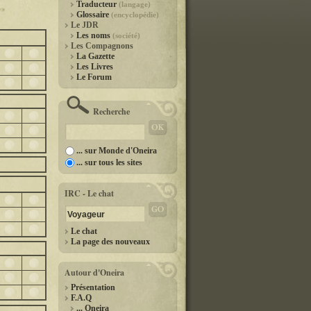
Traducteur
(langage)
Glossaire
(encyclopédie)
Le JDR
Les noms
(société)
Les Compagnons
La Gazette
Les Livres
Le Forum
Recherche
... sur Monde d'Oneira
... sur tous les sites
IRC - Le chat
Le chat
La page des nouveaux
Autour d'Oneira
Présentation
F.A.Q
... Oneira