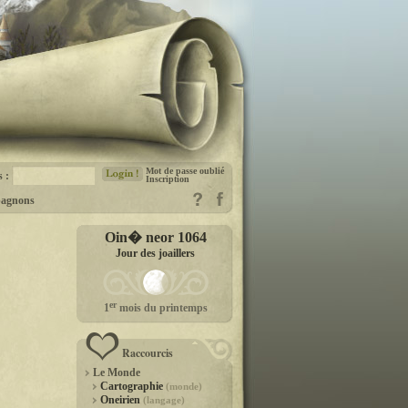
Mot de passe oublié
s :
Inscription
agnons
Oin� neor 1064
Jour des joaillers
er
1
mois du printemps
Raccourcis
Le Monde
Cartographie
(monde)
Oneirien
(langage)