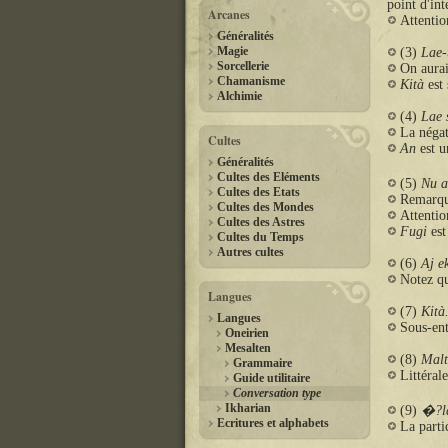
point d'int
Arcanes
Attenti
Généralités
Magie
(3)
Lae-
Sorcellerie
On aurai
Chamanisme
Kità
est
Alchimie
(4)
Lae 
La négat
Cultes
An
est u
Généralités
Cultes des Eléments
(5)
Nu a
Cultes des Etats
Remarque
Cultes des Mondes
Attentio
Cultes des Astres
Fugi
est
Cultes du Temps
Autres cultes
(6)
Aj e
Notez q
Langues
(7)
Kità
Langues
Sous-en
Oneirien
Mesalten
(8)
Malt
Grammaire
Littéral
Guide utilitaire
Conversation type
Ikharian
(9)
�?la
Ecritures et alphabets
La parti