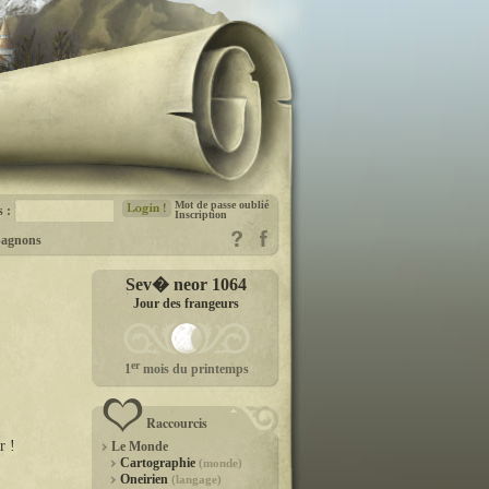
Mot de passe oublié
s :
Inscription
agnons
Sev� neor 1064
Jour des frangeurs
er
1
mois du printemps
Raccourcis
r !
Le Monde
Cartographie
(monde)
Oneirien
(langage)