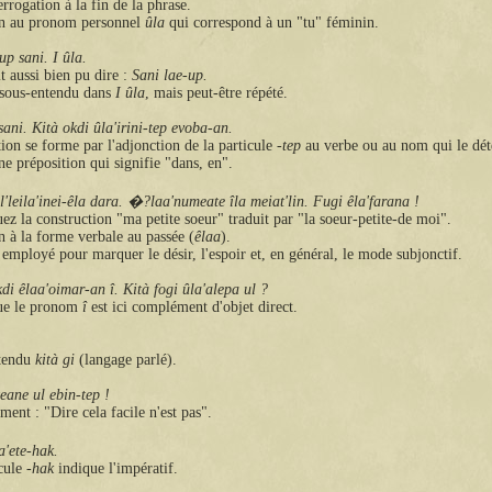
errogation à la fin de la phrase.
on au pronom personnel
ûla
qui correspond à un "tu" féminin.
up sani. I ûla.
t aussi bien pu dire :
Sani lae-up.
 sous-entendu dans
I ûla
, mais peut-être répété.
sani. Kità okdi ûla'irini-tep evoba-an.
ion se forme par l'adjonction de la particule
-tep
au verbe ou au nom qui le dét
ne préposition qui signifie "dans, en".
l'leila'inei-êla dara. �?laa'numeate îla meiat'lin. Fugi êla'farana !
z la construction "ma petite soeur" traduit par "la soeur-petite-de moi".
n à la forme verbale au passée (
êlaa
).
 employé pour marquer le désir, l'espoir et, en général, le mode subjonctif.
kdi êlaa'oimar-an î. Kità fogi ûla'alepa ul ?
ue le pronom
î
est ici complément d'objet direct.
.
tendu
kità gi
(langage parlé).
eane ul ebin-tep !
ement : "Dire cela facile n'est pas".
'ete-hak.
cule
-hak
indique l'impératif.