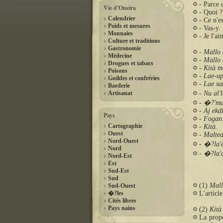
- Parce 
Vie d'Oneira
- Quoi ?
Calendrier
- Ce n'es
Poids et mesures
- Vas-y.
Monnaies
- Je l'ai
Culture et traditions
Gastronomie
- Mallo 
Médecine
- Mallo 
Drogues et tabacs
- Kità m
Poisons
- Lae-up
Guildes et confréries
- Lae sa
Barderie
Artisanat
- Nu al'
- �?'mal
- Aj ekd
Pays
- Fogan.
Cartographie
- Kità.
Ouest
- Maltea
Nord-Ouest
- �?la'e
Nord
- �?la'c
Nord-Est
Est
Sud-Est
Sud
(1)
Mall
Sud-Ouest
�?les
L'articl
Cités libres
Pays nains
(2)
Kità
La prop