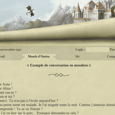
onversation type
Login :
Pas
tail
Monde d'Oneira
Jdr
Comp
Exemple de conversation en mesalten
r Irina !
r Alina !
nt vas-tu ?
en et toi ?
merci. Tu n'es pas à l'école aujourd'hui ?
a petite soeur est malade. Je l'ai soignée toute la nuit. Comme j'aimerais dormi
comprends ! Tu as vu Notom ?
e l'ai vu hier sur le port... Pourquoi demandes-tu cela ?