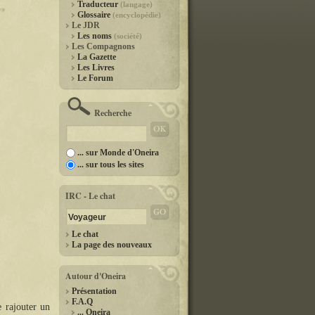
Traducteur
(langage)
Glossaire
(encyclopédie)
Le JDR
Les noms
(société)
Les Compagnons
La Gazette
Les Livres
Le Forum
Recherche
... sur Monde d'Oneira
... sur tous les sites
IRC - Le chat
Le chat
La page des nouveaux
Autour d'Oneira
Présentation
F.A.Q
e rajouter un
... Oneira