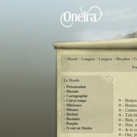
Monde
Langues
Langues
Mesalten
C
Por
Le Monde
Présentation
Histoire
Cartographie
- Bonjou
Ciel et temps
Minéraux
- Bonjou
Métaux
- Comme
Herbier
- Très bi
Bestiaire
- Bien, 
Peuples
- Non, m
A voir en Oneira
- Je te 
- Oui, j