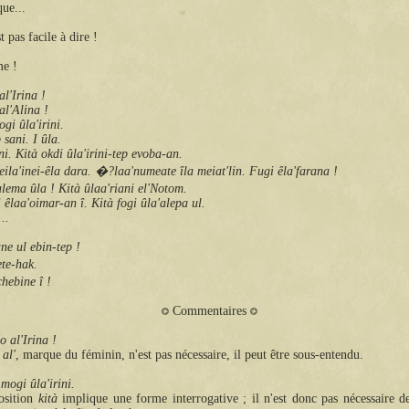
que...
t pas facile à dire !
me !
al'Irina !
al'Alina !
ogi ûla'irini.
 sani. I ûla.
ni. Kità okdi ûla'irini-tep evoba-an.
leila'inei-êla dara. �?laa'numeate îla meiat'lin. Fugi êla'farana !
ema ûla ! Kità ûlaa'riani el'Notom.
i êlaa'oimar-an î. Kità fogi ûla'alepa ul.
..
ne ul ebin-tep !
te-hak.
hebine î !
Commentaires
o al'Irina !
e
al'
, marque du féminin, n'est pas nécessaire, il peut être sous-entendu.
 mogi ûla'irini.
osition
kità
implique une forme interrogative ; il n'est donc pas nécessaire d