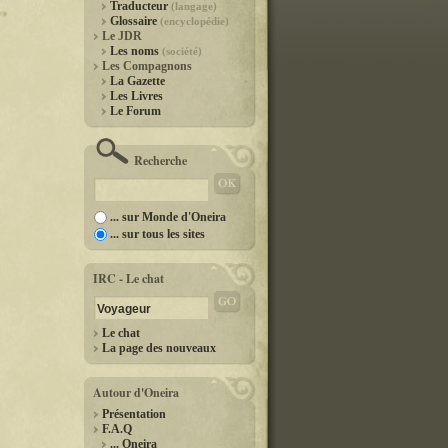
Traducteur
(langage)
Glossaire
(encyclopédie)
Le JDR
Les noms
(société)
Les Compagnons
La Gazette
Les Livres
Le Forum
Recherche
... sur Monde d'Oneira
... sur tous les sites
IRC - Le chat
Le chat
La page des nouveaux
Autour d'Oneira
Présentation
F.A.Q
... Oneira