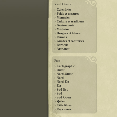
Vie d'Oneira
Calendrier
Poids et mesures
Monnaies
Culture et traditions
Gastronomie
Médecine
Drogues et tabacs
Poisons
Guildes et confréries
Barderie
Artisanat
Pays
Cartographie
Ouest
Nord-Ouest
Nord
Nord-Est
Est
Sud-Est
Sud
Sud-Ouest
�?les
Cités libres
Pays nains