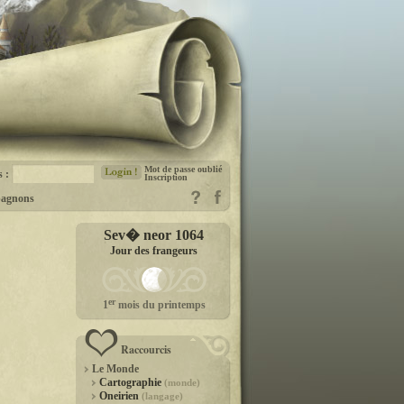
Mot de passe oublié
s :
Inscription
agnons
Sev� neor 1064
Jour des frangeurs
er
1
mois du printemps
Raccourcis
Le Monde
Cartographie
(monde)
Oneirien
(langage)