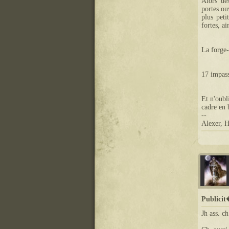
Alors dè
portes ou
plus peti
fortes, a
La forge-
17 impass
Et n'oubl
cadre en 
--
Alexer, H
Publici
Jh ass. ch