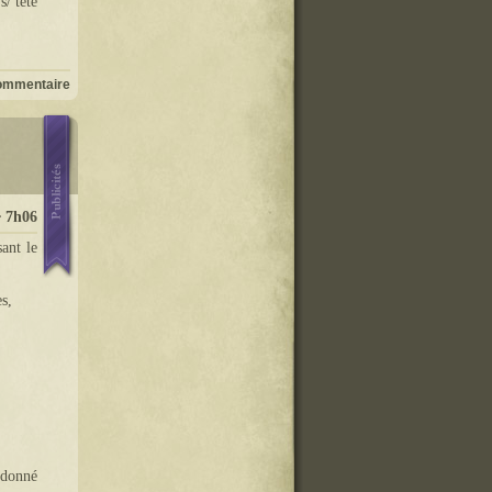
s/ tete
ommentaire
� 7h06
ant le
s,
ndonné