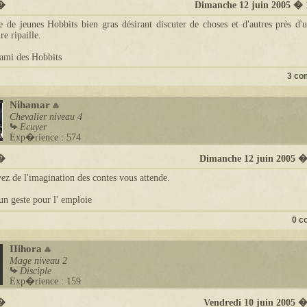
t�
Dimanche 12 juin 2005 � 
 de jeunes Hobbits bien gras désirant discuter de choses et d'autres près d'
ire ripaille.
ami des Hobbits
3 co
Nihamar
Chevalier
niveau 4
Ecuyer
Exp�rience : 574
t�
Dimanche 12 juin 2005 �
vez de l'imagination des contes vous attende.
n geste pour l' emploie
0 c
IIihora
Mage
niveau 2
Disciple
Exp�rience : 159
t�
Vendredi 10 juin 2005 