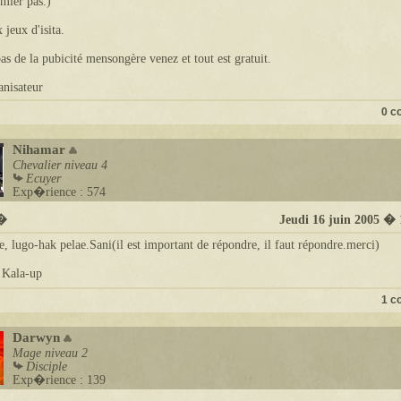
emier pas.)
 jeux d'isita.
pas de la pubicité mensongère venez et tout est gratuit.
nisateur
0 c
Nihamar
Chevalier
niveau 4
Ecuyer
Exp�rience : 574
t�
Jeudi 16 juin 2005 �
e, lugo-hak pelae.Sani(il est important de répondre, il faut répondre.merci)
 Kala-up
1 c
Darwyn
Mage
niveau 2
Disciple
Exp�rience : 139