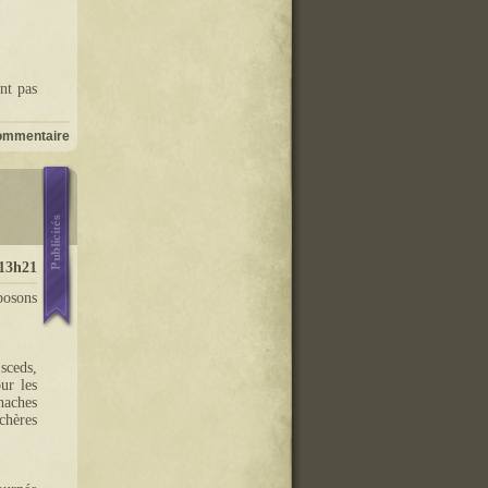
nt pas
ommentaire
13h21
posons
sceds,
ur les
haches
chères