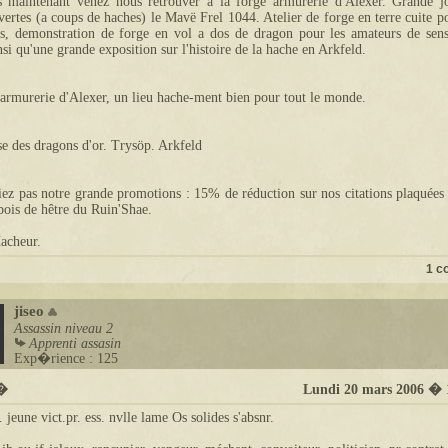
s maintenant venez nous retrouver à la forge armurerie d'Alexer. Grande j
vertes (a coups de haches) le Mavë Frel 1044. Atelier de forge en terre cuite p
ts, demonstration de forge en vol a dos de dragon pour les amateurs de sens
insi qu'une grande exposition sur l'histoire de la hache en Arkfeld.
armurerie d'Alexer, un lieu hache-ment bien pour tout le monde.
e des dragons d'or. Trysöp. Arkfeld
iez pas notre grande promotions : 15% de réduction sur nos citations plaquées 
bois de hêtre du Ruin'Shae.
acheur.
1 c
jiseo
Assassin
niveau 2
Apprenti assasin
Exp�rience : 125
t�
Lundi 20 mars 2006 � 
. jeune vict.pr. ess. nvlle lame Os solides s'absnr.