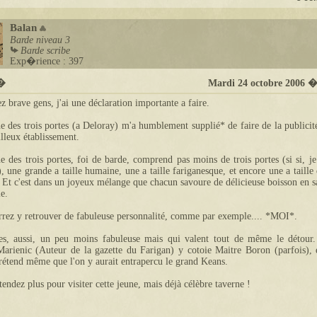
Balan
Barde
niveau 3
Barde scribe
Exp�rience : 397
t�
Mardi 24 octobre 2006 
 brave gens, j'ai une déclaration importante a faire.
e des trois portes (a Deloray) m'a humblement supplié* de faire de la publicit
lleux établissement.
e des trois portes, foi de barde, comprend pas moins de trois portes (si si, je
, une grande a taille humaine, une a taille fariganesque, et encore une a taille
. Et c'est dans un joyeux mélange que chacun savoure de délicieuse boisson en s
e.
rez y retrouver de fabuleuse personnalité, comme par exemple.... *MOI*.
res, aussi, un peu moins fabuleuse mais qui valent tout de même le détour.
arienic (Auteur de la gazette du Farigan) y cotoie Maitre Boron (parfois), 
étend même que l'on y aurait entrapercu le grand Keans.
ttendez plus pour visiter cette jeune, mais déjà célèbre taverne !