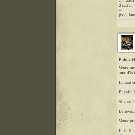
Ch. aussi
d'autrui.
--
jiseo, la
Publici
Venez aux
tour d'ist
Le saut e
Et enfin 
Si vous ê
Le sevist
Venez pro
Et le fin