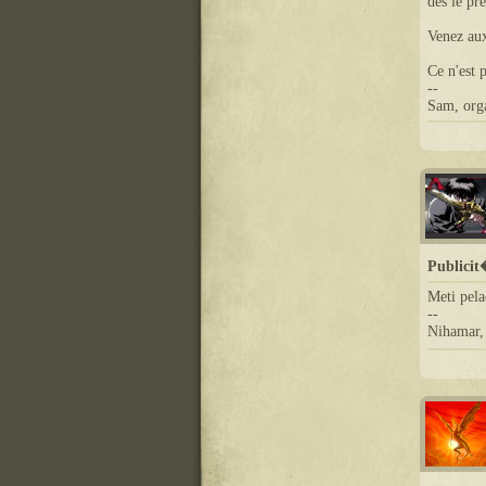
dès le pr
Venez aux
Ce n'est 
--
Sam, orga
Publici
Meti pela
--
Nihamar,