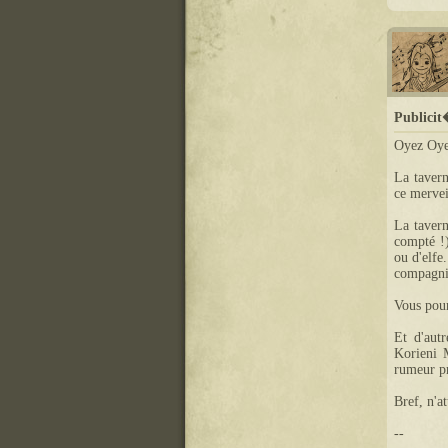
Publici
Oyez Oyez
La tavern
ce mervei
La tavern
compté !)
ou d'elfe
compagni
Vous pour
Et d'aut
Korieni M
rumeur pr
Bref, n'a
--