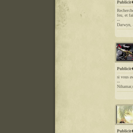
Publici
Recherche
feu, et fa
--
Darwyn, 
Publici
si vous a
--
Nihamar,u
Publici