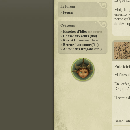
Et que se
Le Forum
Moi, le 
Forum
émérite, 
parce qu'
de dés s
Concours
Histoires d'Elfes
(en cours)
Chasse aux oeufs (fini)
Rois et Chevaliers (fini)
Recette d'automne (fini)
Autour des Dragons (fini)
Publici
Maîtres d
En effet
Dragons"
Il serait
--
Balan, on