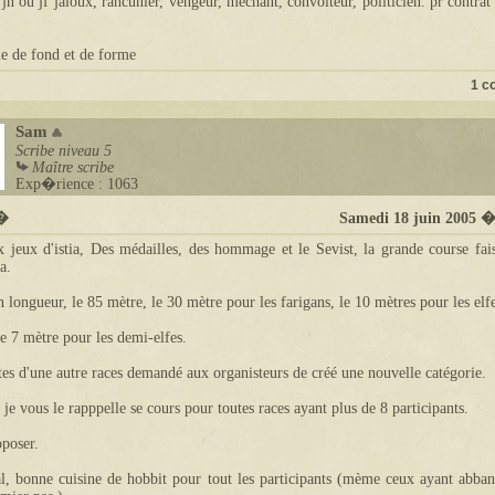
 jh ou jf jaloux, rancunier, vengeur, méchant, convoiteur, politicien. pr contrat 
me de fond et de forme
1 c
Sam
Scribe
niveau 5
Maître scribe
Exp�rience : 1063
t�
Samedi 18 juin 2005 
 jeux d'istia, Des médailles, des hommage et le Sevist, la grande course fais
ia.
n longueur, le 85 mètre, le 30 mètre pour les farigans, le 10 mètres pour les elfe
le 7 mètre pour les demi-elfes.
tes d'une autre races demandé aux organisteurs de créé une nouvelle catégorie.
, je vous le rapppelle se cours pour toutes races ayant plus de 8 participants.
poser.
al, bonne cuisine de hobbit pour tout les participants (mème ceux ayant abba