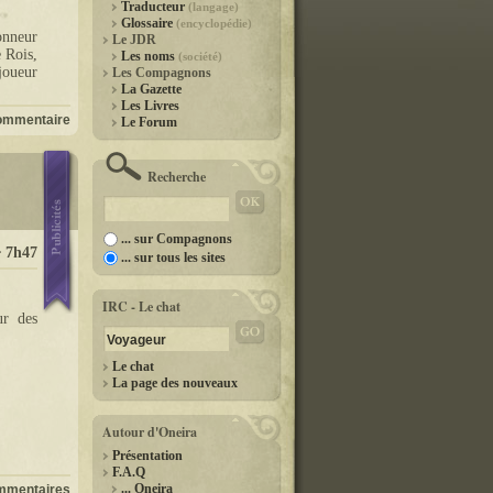
Traducteur
(langage)
Glossaire
(encyclopédie)
onneur
Le JDR
e Rois,
Les noms
(société)
 joueur
Les Compagnons
La Gazette
Les Livres
ommentaire
Le Forum
Recherche
... sur Compagnons
 7h47
... sur tous les sites
IRC - Le chat
ur des
Le chat
La page des nouveaux
Autour d'Oneira
Présentation
F.A.Q
... Oneira
mmentaires