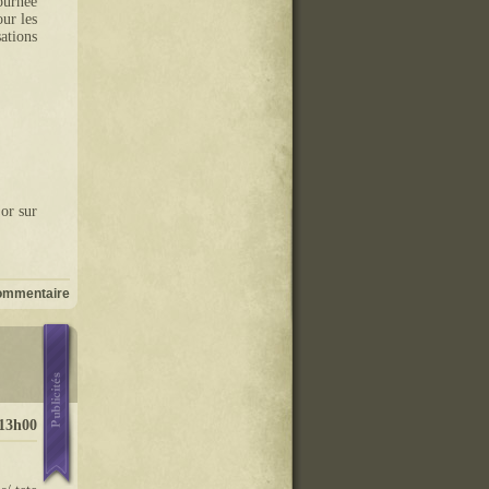
ournée
our les
ations
or sur
ommentaire
13h00