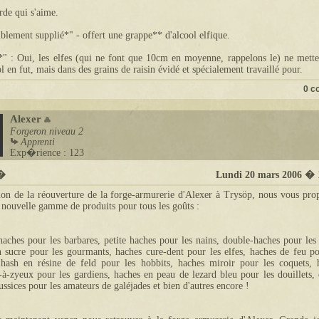
rde qui s'aime.
blement supplié*" - offert une grappe** d'alcool elfique.
" : Oui, les elfes (qui ne font que 10cm en moyenne, rappelons le) ne mette
ol en fut, mais dans des grains de raisin évidé et spécialement travaillé pour.
0 c
Alexer
Forgeron
niveau 2
Apprenti
Exp�rience : 123
t�
Lundi 20 mars 2006 � 
ion de la réouverture de la forge-armurerie d'Alexer à Trysöp, nous vous pro
 nouvelle gamme de produits pour tous les goûts :
aches pour les barbares, petite haches pour les nains, double-haches pour les 
 sucre pour les gourmants, haches cure-dent pour les elfes, haches de feu po
 hash en résine de feld pour les hobbits, haches miroir pour les coquets, 
à-zyeux pour les gardiens, haches en peau de lezard bleu pour les douillets, 
ussices pour les amateurs de galéjades et bien d'autres encore !