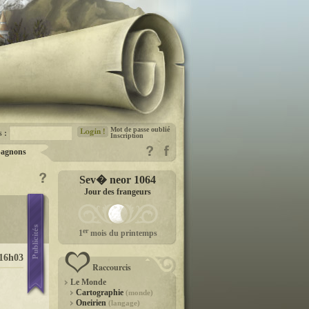
Mot de passe oublié
s :
Inscription
agnons
Sev� neor 1064
Jour des frangeurs
er
1
mois du printemps
16h03
Raccourcis
Le Monde
Cartographie
(monde)
Oneirien
(langage)