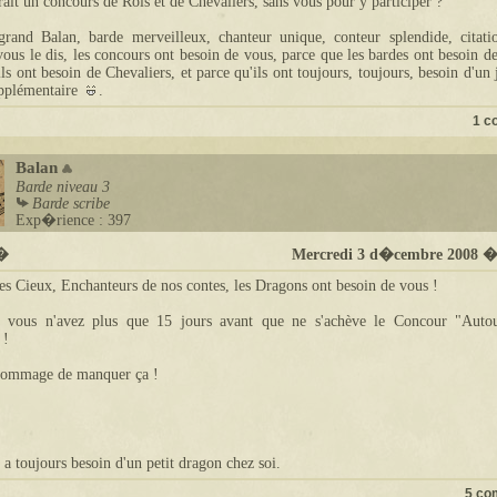
rait un concours de Rois et de Chevaliers, sans vous pour y participer ?
grand Balan, barde merveilleux, chanteur unique, conteur splendide, citati
vous le dis, les concours ont besoin de vous, parce que les bardes ont besoin d
ils ont besoin de Chevaliers, et parce qu'ils ont toujours, toujours, besoin d'un
upplémentaire
.
1 c
Balan
Barde
niveau 3
Barde scribe
Exp�rience : 397
t�
Mercredi 3 d�cembre 2008 �
es Cieux, Enchanteurs de nos contes, les Dragons ont besoin de vous !
, vous n'avez plus que 15 jours avant que ne s'achève le Concour "Auto
 !
 dommage de manquer ça !
 a toujours besoin d'un petit dragon chez soi.
5 co