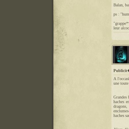
Balan, ba
ps : "hum
"grappe**
leur alco
Publici
A l'occas
une toute
Grandes h
haches en
dragons,
enclumes-
haches sa