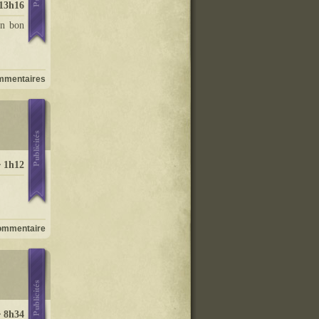
13h16
un bon
mmentaires
 1h12
ommentaire
� 8h34