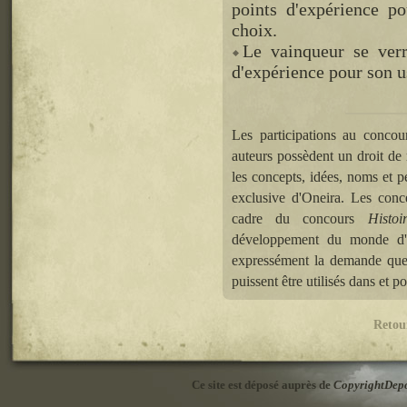
points d'expérience p
choix.
Le vainqueur se ver
d'expérience pour son us
Les participations au concour
auteurs possèdent un droit de r
les concepts, idées, noms et p
exclusive d'Oneira. Les conc
cadre du concours
Histoi
développement du monde d'O
expressément la demande que 
puissent être utilisés dans et 
Retou
Ce site est déposé auprès de
CopyrightDep