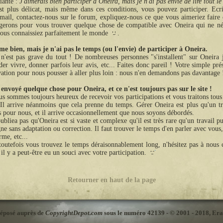
iante :
J'aimerais bien participer à Oneira, mais je n'ai pas envie de lire tout le 
st plus délicat, mais même dans ces conditions, vous pouvez participer. Ecr
 mail, contactez-nous sur le forum, expliquez-nous ce que vous aimeriez faire
gerons pour vous trouver quelque chose de compatible avec Oneira qui ne néc
ous connaissiez parfaitement le monde
.
me bien, mais je n'ai pas le temps (ou l'envie) de participer à Oneira.
n'est pas grave du tout ! De nombreuses personnes "s'installent" sur Oneira 
der vivre, donner parfois leur avis, etc... Faites donc pareil ! Votre simple pré
ation pour nous pousser à aller plus loin : nous n'en demandons pas davantage
 envoyé quelque chose pour Oneira, et ce n'est toujours pas sur le site !
s sommes toujours heureux de recevoir vos participations et vous traitons tous 
 Il arrive néanmoins que cela prenne du temps. Gérer Oneira est plus qu'un tr
 pour nous, et il arrive occasionnellement que nous soyons débordés.
ubliea pas qu'Oneira est si vaste et complexe qu'il est très rare qu'un travail pu
gne sans adaptation ou correction. Il faut trouver le temps d'en parler avec vous,
rme, etc...
toutefois vous trouvez le temps déraisonnablement long, n'hésitez pas à nous 
 il y a peut-être eu un souci avec votre participation.
Retourner en haut de la page
 déposé auprès de
CopyrightDepot.com
sous le numéro 42139
- © 2001 - 2018,
Era