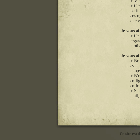
Var
C'e
petit
arran
que v
Je vous ai
Ce 
regar
motiv
Je vous ai
Nou
avis.
temps
N'o
en li
en fo
Si 
mail,
Ce site est