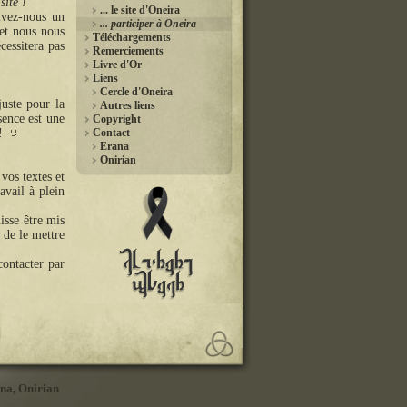
site !
... le site d'Oneira
ivez-nous un
... participer à Oneira
 et nous nous
Téléchargements
essitera pas
Remerciements
Livre d'Or
Liens
Cercle d'Oneira
juste pour la
Autres liens
sence est une
Copyright
 !
Contact
Erana
Onirian
vos textes et
avail à plein
isse être mis
 de le mettre
contacter par
na
,
Onirian