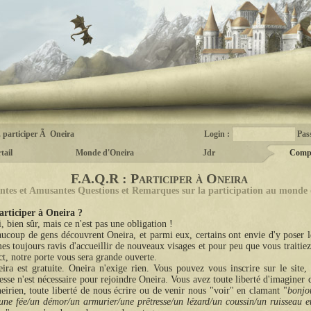
.. participer Ã Oneira
Login :
Pas
tail
Monde d'Oneira
Jdr
Comp
F.A.Q.R : Participer à Oneira
ntes et Amusantes Questions et Remarques sur la participation au monde
articiper à Oneira ?
, bien sûr, mais ce n'est pas une obligation !
ucoup de gens découvrent Oneira, et parmi eux, certains ont envie d'y poser 
s toujours ravis d'accueillir de nouveaux visages et pour peu que vous traitie
ct, notre porte vous sera grande ouverte.
ira est gratuite. Oneira n'exige rien. Vous pouvez vous inscrire sur le site
sse n'est nécessaire pour rejoindre Oneira. Vous avez toute liberté d'imaginer 
eirien, toute liberté de nous écrire ou de venir nous "voir" en clamant "
bonjou
une fée/un démor/un armurier/une prêtresse/un lézard/un coussin/un ruisseau et