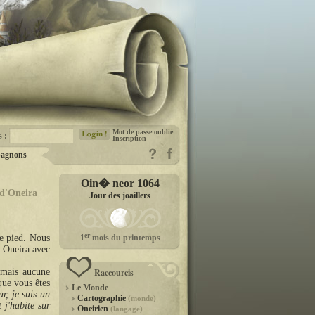
Mot de passe oublié
s :
Inscription
agnons
Oin� neor 1064
 d'Oneira
Jour des joaillers
er
le pied. Nous
1
mois du printemps
z Oneira avec
, mais aucune
Raccourcis
que vous êtes
Le Monde
r, je suis un
Cartographie
(monde)
 j'habite sur
Oneirien
(langage)