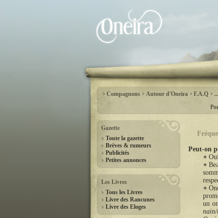
Compagnons
Autour d'Oneira
F.A.Q
.
Por
Gazette
Fréque
Toute la gazette
Brèves & rumeurs
Peut-on p
Publicités
Oui
Petites annonces
Bea
somme
respe
Les Livres
One
Tous les Livres
prome
Livre des Rancunes
un on
Livre des Eloges
nain/