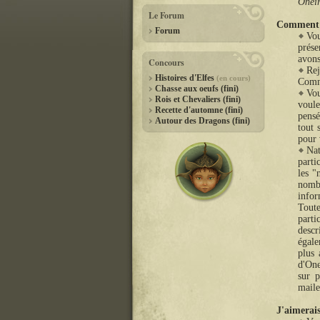
Onei
Le Forum
Comment p
Forum
Vou
prése
avons
Concours
Re
Histoires d'Elfes
(en cours)
Commu
Chasse aux oeufs (fini)
Vou
Rois et Chevaliers (fini)
voule
Recette d'automne (fini)
pensé
Autour des Dragons (fini)
tout 
pour 
Nat
parti
les "
nombr
info
Toute
parti
descr
égale
plus 
d'One
sur p
maile
J'aimerais