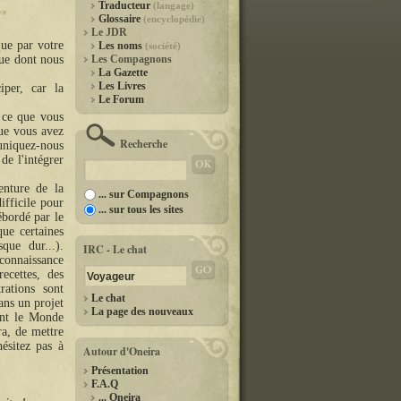
Traducteur
(langage)
Glossaire
(encyclopédie)
Le JDR
que par votre
Les noms
(société)
que dont nous
Les Compagnons
La Gazette
Les Livres
per, car la
Le Forum
r ce que vous
que vous avez
Recherche
muniquez-nous
de l'intégrer
enture de la
... sur Compagnons
ifficile pour
... sur tous les sites
ébordé par le
que certaines
que dur...).
IRC - Le chat
 connaissance
ecettes, des
rations sont
Le chat
ans un projet
La page des nouveaux
ent le Monde
ra, de mettre
ésitez pas à
Autour d'Oneira
Présentation
F.A.Q
... Oneira