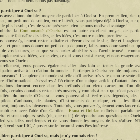
ra
" : nous n'en demandons pas davantage.
articiper à Oneira ?
s avez d'innombrables moyens de participer à Oneira. En premier lieu, rien 
nce, un petit mot de soutien, votre intérêt, vous participez déjà à Oneira, car 
 le plus besoin, c'est de votre présence : rien ne nous motive davantage !
joindre la
Communauté d'Oneira
est un autre excellent moyen de partici
nauté fait naître des idées, et les idées, c'est notre matière première
s pouvez également rester solitaire et rêveur devant le site, lire et imagine
z... et pour nous donner un petit coup de pouce, faites-nous donc savoir ce 
 de vos lectures, et ce que vous auriez aimé lire sans l'avoir trouvé : com
simplement vos idées, vos envies, ce qui vous tient à coeur, et nous essayerons 
vous sur Oneira.
urellement, vous pouvez également aller plus loin et tenter la grande av
cipation active à la création du monde... Participer à Oneira semble toujours d
nouveaux". L'ampleur du monde est telle qu'il arrive très vite qu'on se sente d
e d'informations nécessaires à l'écriture d'un unique article (d'autant plus 
rmations dorment encore dans les tréfonds d'un vieux carnet ou d'un dis
fois, certains domaines restent très ouverts, y compris à ceux qui n'ont pas de
culière du monde d'Oneira : vous pouvez ainsi écrire des légendes, des r
iptions d'animaux, de plantes, d'instruments de musique, etc... les illust
ment, toujours les bienvenues. Toutefois, vous pouvez également vous lancer d
ambitieux avec l'aide d'un Gardien :
Erana
et
Onirian
maîtrisent parfaitem
ira et sont toujours ravis (oh, que oui !) de répondre aux questions sur Onei
ied vos idées oneiriennes et de vous donner les moyens de les réaliser. N'h
r, à venir sur IRC, à poster sur le forum si vous êtes intéressé.
 bien participer à Oneira, mais je n'y connais rien !