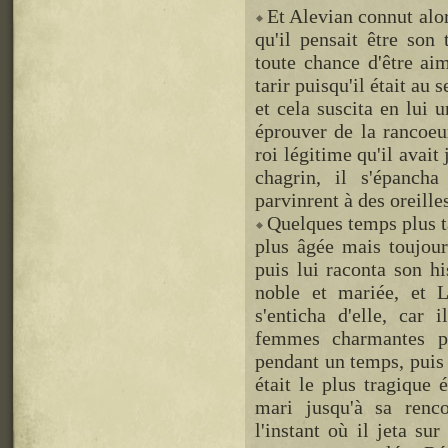
Et Alevian connut alor
qu'il pensait être son 
toute chance d'être ai
tarir puisqu'il était au 
et cela suscita en lui 
éprouver de la rancoeur
roi légitime qu'il avait 
chagrin, il s'épanch
parvinrent à des oreilles
Quelques temps plus t
plus âgée mais toujours
puis lui raconta son his
noble et mariée, et Li
s'enticha d'elle, car 
femmes charmantes pl
pendant un temps, puis i
était le plus tragique 
mari jusqu'à sa renc
l'instant où il jeta sur