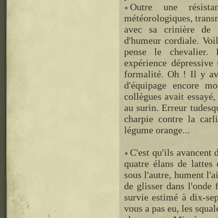
Outre une résista
météorologiques, transm
avec sa crinière de f
d'humeur cordiale. Voi
pense le chevalier. 
expérience dépressive s
formalité. Oh ! Il y a
d'équipage encore mo
collègues avait essayé, 
au surin. Erreur tudesq
charpie contre la carl
légume orange...
C'est qu'ils avancent 
quatre élans de lattes 
sous l'autre, hument l'ai
de glisser dans l'onde 
survie estimé à dix-sep
vous a pas eu, les squal