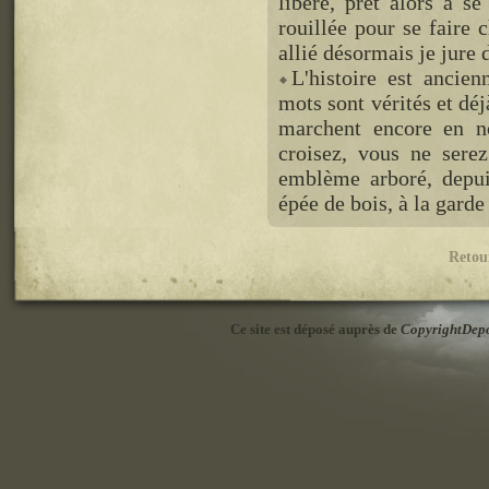
libéré, prêt alors à se
rouillée pour se faire c
allié désormais je jure d
L'histoire est ancie
mots sont vérités et déj
marchent encore en no
croisez, vous ne serez
emblème arboré, depuis
épée de bois, à la garde
Retou
Ce site est déposé auprès de
CopyrightDep