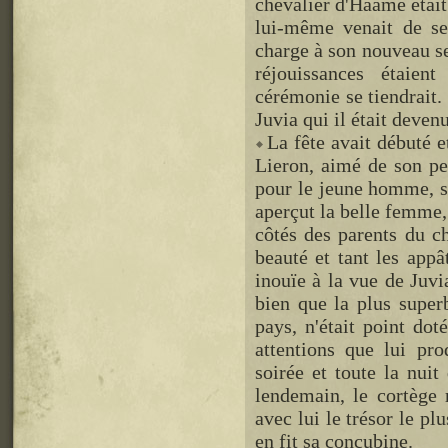
chevalier d'Haame était 
lui-même venait de se
charge à son nouveau se
réjouissances étaien
cérémonie se tiendrait.
Juvia qui il était devenu
La fête avait débuté et
Lieron, aimé de son pe
pour le jeune homme, so
aperçut la belle femme,
côtés des parents du ch
beauté et tant les appâ
inouïe à la vue de Juvia
bien que la plus superb
pays, n'était point dot
attentions que lui prod
soirée et toute la nuit
lendemain, le cortège 
avec lui le trésor le plu
en fit sa concubine.