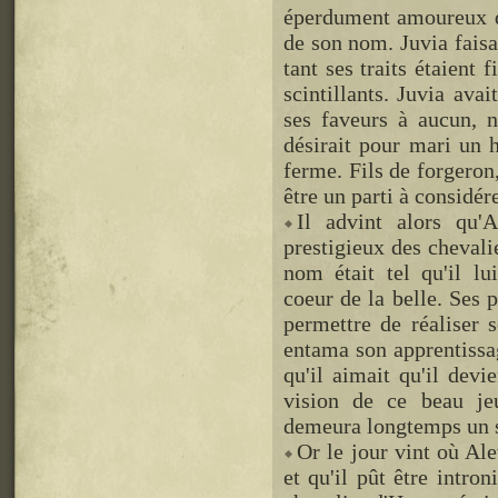
éperdument amoureux d'
de son nom. Juvia faisa
tant ses traits étaient
scintillants. Juvia ava
ses faveurs à aucun, n
désirait pour mari un
ferme. Fils de forgeron, 
être un parti à considére
Il advint alors qu'A
prestigieux des chevali
nom était tel qu'il lui
coeur de la belle. Ses 
permettre de réaliser s
entama son apprentissag
qu'il aimait qu'il devie
vision de ce beau je
demeura longtemps un so
Or le jour vint où Ale
et qu'il pût être intro