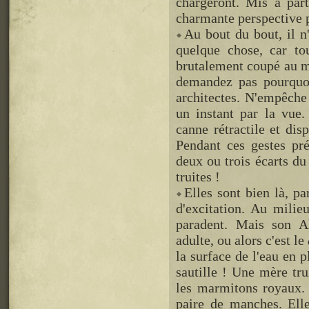
chargeront. Mis à par
charmante perspective p
Au bout du bout, il n'
quelque chose, car to
brutalement coupé au mi
demandez pas pourquoi
architectes. N'empêche
un instant par la vue. 
canne rétractile et dis
Pendant ces gestes pré
deux ou trois écarts du
truites !
Elles sont bien là, pa
d'excitation. Au milie
paradent. Mais son A
adulte, ou alors c'est le
la surface de l'eau en p
sautille ! Une mère tru
les marmitons royaux. C
paire de manches. Elle