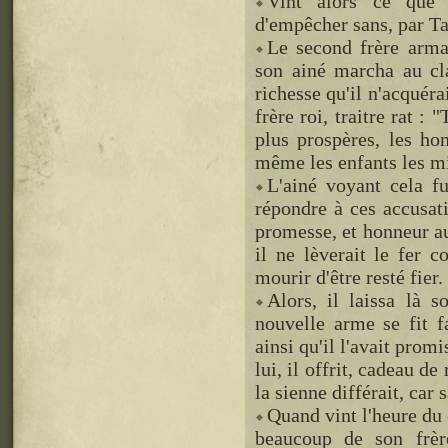
Vint alors ce que 
d'empêcher sans, par Tan
Le second frère arma
son ainé marcha au cla
richesse qu'il n'acquérai
frère roi, traitre rat :
plus prospères, les ho
même les enfants les mi
L'ainé voyant cela f
répondre à ces accusati
promesse, et honneur au
il ne lèverait le fer c
mourir d'être resté fier.
Alors, il laissa là 
nouvelle arme se fit f
ainsi qu'il l'avait prom
lui, il offrit, cadeau de
la sienne différait, car 
Quand vint l'heure du 
beaucoup de son frèr