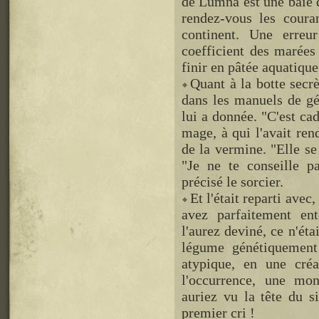
de Lumna est une baie d
rendez-vous les coura
continent. Une erreu
coefficient des marées 
finir en pâtée aquatique
Quant à la botte secrè
dans les manuels de géo
lui a donnée. "C'est ca
mage, à qui l'avait ren
de la vermine. "Elle se
"Je ne te conseille pa
précisé le sorcier.
Et l'était reparti avec
avez parfaitement en
l'aurez deviné, ce n'ét
légume génétiquement
atypique, en une créa
l'occurrence, une mon
auriez vu la tête du s
premier cri !