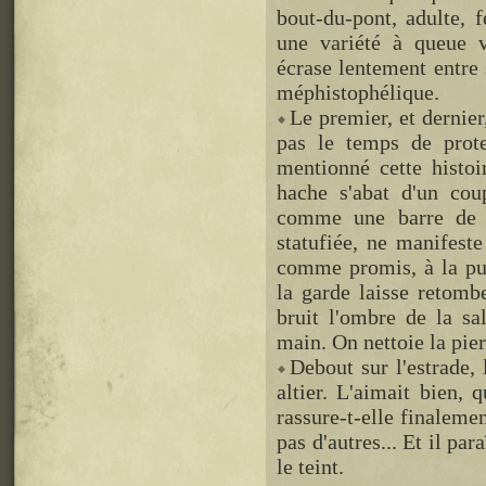
bout-du-pont, adulte, f
une variété à queue vr
écrase lentement entre 
méphistophélique.
Le premier, et dernie
pas le temps de prote
mentionné cette histoi
hache s'abat d'un cou
comme une barre de b
statufiée, ne manifeste
comme promis, à la pu
la garde laisse retomb
bruit l'ombre de la sa
main. On nettoie la pier
Debout sur l'estrade, 
altier. L'aimait bien,
rassure-t-elle finaleme
pas d'autres... Et il par
le teint.