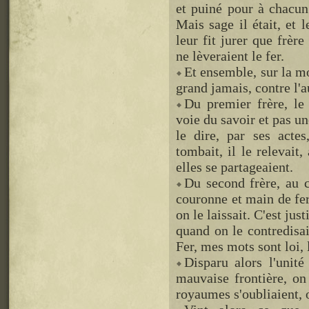
et puiné pour à chacun 
Mais sage il était, et l
leur fit jurer que frère
ne lèveraient le fer.
Et ensemble, sur la mo
grand jamais, contre l'au
Du premier frère, le 
voie du savoir et pas une
le dire, par ses actes
tombait, il le relevait,
elles se partageaient.
Du second frère, au c
couronne et main de fer
on le laissait. C'est just
quand on le contredisait
Fer, mes mots sont loi, 
Disparu alors l'unit
mauvaise frontière, on
royaumes s'oubliaient, o