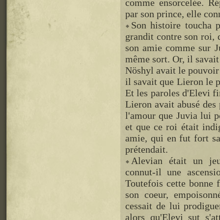
comme ensorcelée. Rép
par son prince, elle con
Son histoire toucha 
grandit contre son roi, 
son amie comme sur Juvi
même sort. Or, il savait
Nöshyl avait le pouvoir d
il savait que Lieron le p
Et les paroles d'Elevi f
Lieron avait abusé des
l'amour que Juvia lui p
et que ce roi était ind
amie, qui en fut fort sat
prétendait.
Alevian était un je
connut-il une ascensi
Toutefois cette bonne f
son coeur, empoisonné
cessait de lui prodigue
alors qu'Elevi sut s'