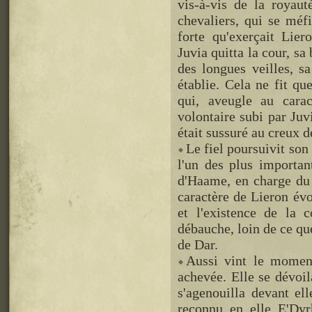
vis-à-vis de la royaut
chevaliers, qui se méf
forte qu'exerçait Lier
Juvia quitta la cour, sa
des longues veilles, s
établie. Cela ne fit qu
qui, aveugle au caract
volontaire subi par Juv
était sussuré au creux de
Le fiel poursuivit son
l'un des plus important
d'Haame, en charge du 
caractère de Lieron évo
et l'existence de la 
débauche, loin de ce que
de Dar.
Aussi vint le moment
achevée. Elle se dévoil
s'agenouilla devant ell
reconnu en elle E'Dy