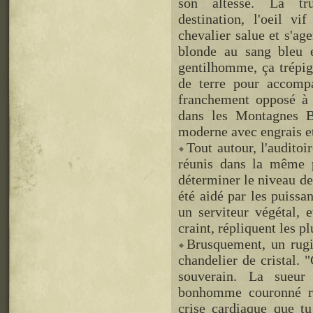
son altesse. La tru
destination, l'oeil vi
chevalier salue et s'ag
blonde au sang bleu e
gentilhomme, ça trépign
de terre pour accomp
franchement opposé à 
dans les Montagnes Bl
moderne avec engrais et
Tout autour, l'audito
réunis dans la même p
déterminer le niveau de
été aidé par les puissa
un serviteur végétal, 
craint, répliquent les pl
Brusquement, un rugis
chandelier de cristal. 
souverain. La sueur
bonhomme couronné re
crise cardiaque que tu