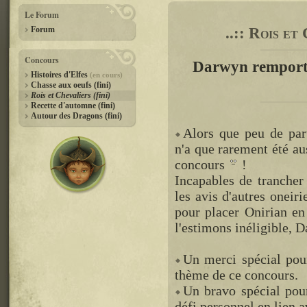
Le Forum
..:: Rois et
Forum
Concours
Darwyn remporte
Histoires d'Elfes
(en cours)
Chasse aux oeufs (fini)
Rois et Chevaliers (fini)
Recette d'automne (fini)
Autour des Dragons (fini)
Alors que peu de part
n'a que rarement été aus
concours
!
Incapables de trancher
les avis d'autres oneir
pour placer Onirian e
l'estimons inéligible, 
Un merci spécial pou
thème de ce concours.
Un bravo spécial pour
défi personnel en lien 