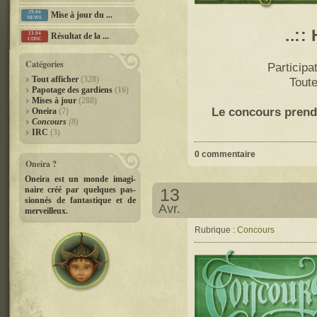
29.04
Mise à jour du ...
NEWS
..::
13.04
Résultat de la ...
CONC
Catégories
Participa
Tout afficher
(328)
Toute
Papotage des gardiens
(16)
Mises à jour
(288)
Le concours prend
Oneira
(7)
Concours
(8)
IRC
(3)
0 commentaire
Oneira ?
Oneira est un monde imagi­-
13
naire créé par quelques pas­
sionnés de fantastique et de
Avr.
merveilleux.
Rubrique :
Concours