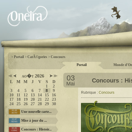
Portail
CatÃ©gories
Concours
Portail
Monde d'On
ao�t 2026
03
Concours : His
L
M
M
J
V
S
D
Mai
1
2
3
4
5
6
7
8
9
Rubrique :
Concours
10
11
12
13
14
15
16
17
18
19
20
21
22
23
24
25
26
27
28
29
30
03.09
Une nouvelle carte...
ACTU
22.07
Mise à jour du ...
NEWS
03.05
Concours : Histoir...
CONC