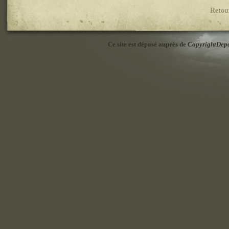
Retou
Ce site est déposé auprès de
CopyrightDep