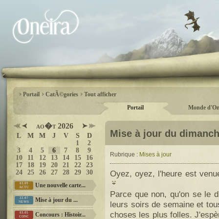
Portail
CatÃ©gories
Tout afficher
Portail
Monde d'On
ao�t 2026
Mise à jour du dimanch
L
M
M
J
V
S
D
1
2
3
4
5
6
7
8
9
Rubrique :
Mises à jour
10
11
12
13
14
15
16
17
18
19
20
21
22
23
24
25
26
27
28
29
30
Oyez, oyez, l'heure est venue
03.09
Une nouvelle carte...
ACTU
Parce que non, qu'on se le di
22.07
Mise à jour du ...
leurs soirs de semaine et to
NEWS
choses les plus folles. J'esp
03.05
Concours : Histoir...
CONC