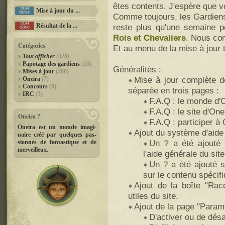
êtes contents. J'espère que v
29.04
Mise à jour du ...
NEWS
Comme toujours, les Gardiens 
13.04
Résultat de la ...
reste plus qu'une semaine p
CONC
Rois et Chevaliers
. Nous com
Catégories
Et au menu de la mise à jour t
Tout afficher
(328)
Papotage des gardiens
(16)
Généralités :
Mises à jour
(288)
Mise à jour complète d
Oneira
(7)
Concours
(8)
séparée en trois pages :
IRC
(3)
F.A.Q : le monde d'
F.A.Q : le site d'One
Oneira ?
F.A.Q : participer à
Oneira est un monde imagi­-
Ajout du système d'aide 
naire créé par quelques pas­
Un
?
a été ajouté 
sionnés de fantastique et de
merveilleux.
l'aide générale du site
Un
?
a été ajouté su
sur le contenu spécifi
Ajout de la boîte "Rac
utiles du site.
Ajout de la page "Para
D'activer ou de désac