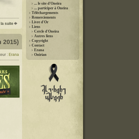
... le site d'Oneira
... participer à Oneira
Téléchargements
Remerciements
Livre d'Or
 la suite
Liens
Cercle d'Oneira
Autres liens
n 2015)
Copyright
Contact
Erana
eur :
Erana
Onirian