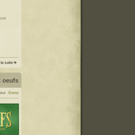
 la suite
x oeufs
eur :
Erana