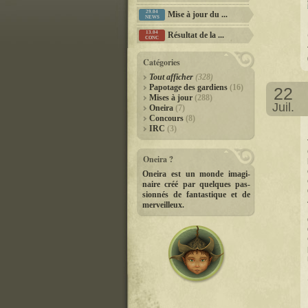
29.04
Mise à jour du ...
NEWS
13.04
Résultat de la ...
CONC
Catégories
Tout afficher
(328)
Papotage des gardiens
(16)
22
Mises à jour
(288)
Juil.
Oneira
(7)
Concours
(8)
IRC
(3)
Oneira ?
Oneira est un monde imagi­-
naire créé par quelques pas­
sionnés de fantastique et de
merveilleux.