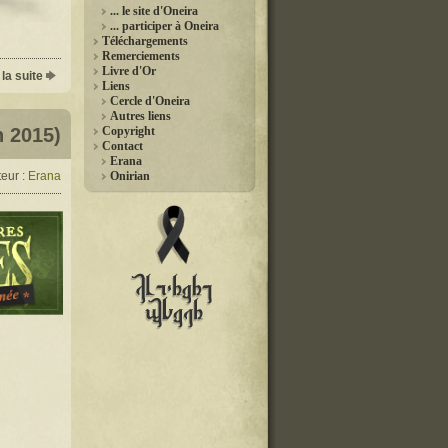
... le site d'Oneira
... participer à Oneira
Téléchargements
Remerciements
Livre d'Or
 la suite
Liens
Cercle d'Oneira
Autres liens
n 2015)
Copyright
Contact
Erana
eur :
Erana
Onirian