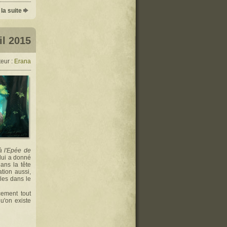
 la suite
il 2015
eur :
Erana
à l'Epée de
i lui a donné
dans la tête
tion aussi,
cles dans le
cement tout
u'on existe