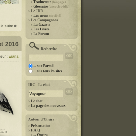
Traducteur
(langage)
Glossaire
(encyclopédie)
Le JDR
Les noms
(société)
Les Compagnons
La Gazette
 la suite
Les Livres
Le Forum
et 2016
Recherche
eur :
Erana
... sur Portail
... sur tous les sites
IRC - Le chat
Le chat
La page des nouveaux
Autour d'Oneira
Présentation
F.A.Q
... Oneira