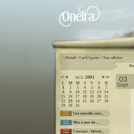
Portail
CatÃ©gories
Tout afficher
Por
oct. 2001
03
L
M
M
J
V
S
D
Sept.
1
2
3
4
5
6
7
8
9
10
11
12
13
14
15
16
17
18
19
20
21
22
23
24
25
26
27
28
29
30
31
03.09
Une nouvelle carte...
ACTU
22.07
Mise à jour du ...
NEWS
03.05
Concours : Histoir...
CONC