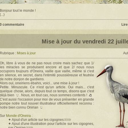
Bonjour tout le monde !
(...)
0 commentaire
Lire
Mise à jour du vendredi 22 juill
Rubrique :
Mises à jour
Aut
Oh, libre à vous de ne pas nous croire mais sachez que 1/
les miracles se produisent encore et que 2/ nous nous
occupons toujours d'Oneira, vaille que vaille, même si c'est
en silence, en secret, dans l'intimité poussiéreuse et feutrée
de notre donjon de gardiens.
Alors oui, oneiriens ébahis, voici... une mise à jour !
Petite. Minuscule. Ce n'est qu'un article. Oui mais... c'est
quelque chose, alors, depuis tout ce temps, disons que c'est
déjà bien
. Nous, en tout cas, nous sommes contents !
C'est aussi l'occasion pour moi de vous présenter en grande
pompe notre tout nouvel illustrateur officiellement reconnu :
notre bien connu Onirian
Sur
Monde d'Oneira
:
Ajout d'un article sur les cigognes
Ajout d'une illustration pour l'article sur les cigognes,
par Onirian