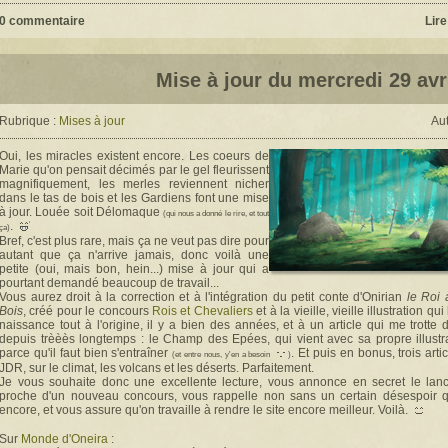
0 commentaire
Lire
Mise à jour du mercredi 29 avr
Rubrique :
Mises à jour
Aut
Oui, les miracles existent encore. Les coeurs de
Marie qu'on pensait décimés par le gel fleurissent
magnifiquement, les merles reviennent nicher
dans le tas de bois et les Gardiens font une mise
à jour. Louée soit Délomaque
(qui nous a donné le rire, et tout
.
ça)
Bref, c'est plus rare, mais ça ne veut pas dire pour
autant que ça n'arrive jamais, donc voilà une
petite (oui, mais bon, hein...) mise à jour qui a
pourtant demandé beaucoup de travail...
Vous aurez droit à la correction et à l'intégration du petit conte d'Onirian
le Roi 
Bois
, créé pour le concours
Rois et Chevaliers
et à la vieille, vieille illustration qu
naissance tout à l'origine, il y a bien des années, et à un article qui me trotte 
depuis trèèès longtemps : le Champ des Epées, qui vient avec sa propre illustra
parce qu'il faut bien s'entraîner
. Et puis en bonus, trois arti
(et entre nous, y'en a besoin
)
JDR, sur le climat, les volcans et les déserts. Parfaitement.
Je vous souhaite donc une excellente lecture, vous annonce en secret le lan
proche d'un nouveau concours, vous rappelle non sans un certain désespoir q
encore, et vous assure qu'on travaille à rendre le site encore meilleur. Voilà.
Sur
Monde d'Oneira
: