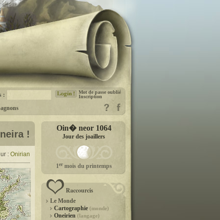
Mot de passe oublié
s :
Inscription
agnons
Oin� neor 1064
neira !
Jour des joaillers
ur :
Onirian
er
1
mois du printemps
Raccourcis
Le Monde
Cartographie
(monde)
Oneirien
(langage)