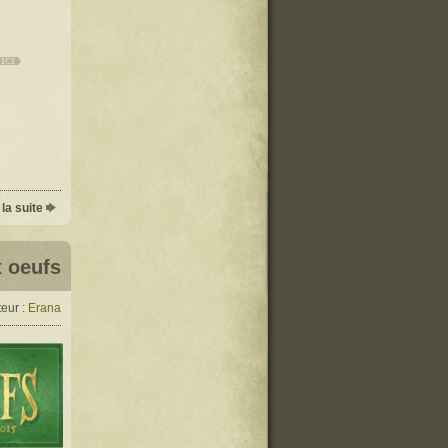
 la suite
x oeufs
eur :
Erana