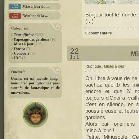
29.04
Mise à jour du ...
NEWS
Bonjour tout le monde !
13.04
Résultat de la ...
CONC
(...)
Catégories
0 commentaire
Tout afficher
(328)
Papotage des gardiens
(16)
Mises à jour
(288)
22
Oneira
(7)
Mi
Concours
(8)
Juil.
IRC
(3)
Rubrique :
Mises à jour
Oneira ?
Oh, libre à vous de ne
Oneira est un monde imagi­-
naire créé par quelques pas­
sachez que 1/ les mi
sionnés de fantastique et de
encore et que 2/ n
merveilleux.
toujours d'Oneira, vail
c'est en silence, en se
poussiéreuse et feutré
gardiens.
Alors oui, oneiriens 
mise à jour !
Petite. Minuscule. Ce 