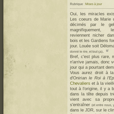
Rubrique :
Mises à jour
Oui, les miracles exi
Les coeurs de Marie q
décimés par le gel 
magnifiquement, 
reviennent nicher da
bois et les Gardiens fo
jour. Louée soit Délo
.
donné le rire, et tout ça)
Bref, c'est plus rare,
n'arrive jamais, donc v
jour qui a pourtant dem
Vous aurez droit à la 
d'Onirian
le Roi à l'E
Chevaliers
et à la vieil
tout à l'origine, il y a
dans la tête depuis t
vient avec sa propre 
s'entraîner
(et entre nous,
dans le JDR, sur le cli