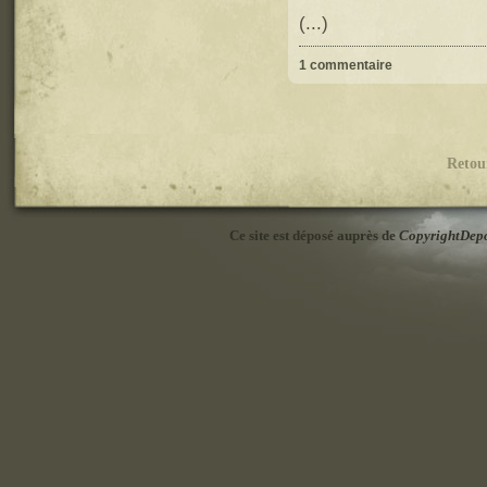
(...)
1 commentaire
Retou
Ce site est déposé auprès de
CopyrightDep