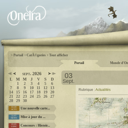
Portail
CatÃ©gories
Tout afficher
Portail
Monde d'On
sept. 2026
03
L
M
M
J
V
S
D
Sept.
1
2
3
4
5
6
7
8
9
10
11
12
13
Rubrique :
Actualités
14
15
16
17
18
19
20
21
22
23
24
25
26
27
28
29
30
03.09
Une nouvelle carte...
ACTU
22.07
Mise à jour du ...
NEWS
03.05
Concours : Histoir...
CONC