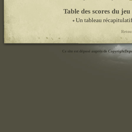
Table des scores du jeu
Un tableau récapitulati
Retou
Ce site est déposé auprès de
CopyrightDep