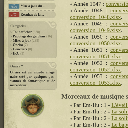
Année 1047 :
conversi
29.04
Mise à jour du ...
NEWS
Année 1048 :
conver
13.04
Résultat de la ...
conversion_1048.xlsx
.
CONC
Année 1049 :
conver
Catégories
conversion_1049.xlsx
.
Tout afficher
(328)
Année 1050 :
conver
Papotage des gardiens
(16)
Mises à jour
(288)
conversion_1050.xlsx
.
Oneira
(7)
Année 1051 :
conver
Concours
(8)
IRC
(3)
conversion_1051.xlsx
.
Année 1052 :
conver
Oneira ?
conversion_1052.xlsx
.
Oneira est un monde imagi­-
Année 1053 :
conver
naire créé par quelques pas­
sionnés de fantastique et de
conversion_1053.xlsx
.
merveilleux.
Morceaux de musique s
Par Em-Ilu : 1 -
L'évei
Par Em-Ilu : 2 -
La sol
Par Em-Ilu : 2 -
La sol
Par Em-Ilu : 3 -
Le bap