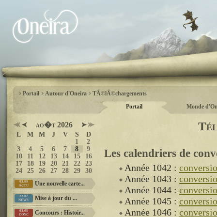
Portail
Autour d'Oneira
TÃ©lÃ©chargements
Portail
Monde d'On
Té
ao�t 2026
L
M
M
J
V
S
D
1
2
3
4
5
6
7
8
9
Les calendriers de conv
10
11
12
13
14
15
16
17
18
19
20
21
22
23
Année 1042 :
conversi
24
25
26
27
28
29
30
Année 1043 :
conversi
03.09
Une nouvelle carte...
ACTU
Année 1044 :
conversi
22.07
Mise à jour du ...
Année 1045 :
conversi
NEWS
Année 1046 :
conversi
03.05
Concours : Histoir...
CONC