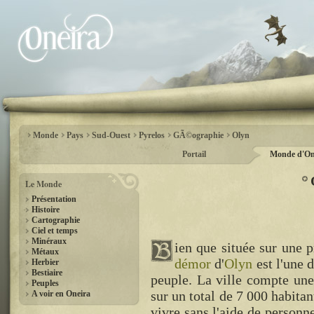
Monde
Pays
Sud-Ouest
Pyrelos
GÃ©ographie
Olyn
Portail
Monde d'On
Le Monde
Présentation
Histoire
Cartographie
Ciel et temps
Minéraux
ien que située sur une p
Métaux
démor
d'
Olyn
est l'une 
Herbier
Bestiaire
peuple. La ville compte un
Peuples
sur un total de 7 000 habita
A voir en Oneira
vivre sans l'aide de personne