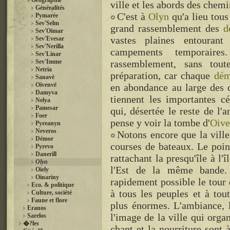
Géographie
ville et les abords des chemi
Généralités
C'est à
Olyn
qu'a lieu tous 
Pymarée
Sev'Selm
grand rassemblement des
d
Sev'Oimar
vastes plaines entourant
Sev'Evesar
Sev'Nerilla
campements temporaire
Sev'Linar
Sev'Imme
rassemblement, sans toute
Netria
préparation, car chaque
dém
Sanavë
Oivenvë
en abondance au large des 
Damyva
tiennent les importantes 
Nelya
Pamesar
qui, désertée le reste de l'
Foer
pense y voir la tombe d'
Oive
Pyreanyn
Neveros
Notons encore que la ville
Démor
courses de bateaux. Le poin
Pyrevo
Danerill
rattachant la presqu'île à l'îl
Olyn
l'Est de la même bande. 
Oiely
Oinariny
rapidement possible le tour 
Eco. & politique
à tous les peuples et à tou
Culture, société
Faune et flore
plus énormes. L'ambiance, l
Eranos
l'image de la ville qui orga
Sarelos
�?les
chant et la nourriture sont 