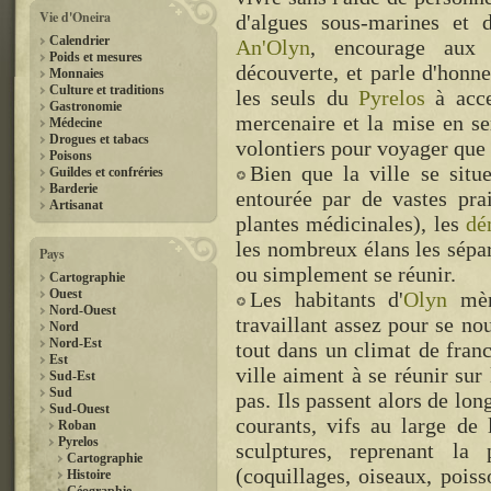
Vie d'Oneira
d'algues sous-marines et 
Calendrier
An'Olyn
, encourage aux 
Poids et mesures
découverte, et parle d'honn
Monnaies
Culture et traditions
les seuls du
Pyrelos
à acce
Gastronomie
mercenaire et la mise en ser
Médecine
Drogues et tabacs
volontiers pour voyager que 
Poisons
Bien que la ville se situ
Guildes et confréries
Barderie
entourée par de vastes pra
Artisanat
plantes médicinales), les
dé
les nombreux élans les sépa
Pays
ou simplement se réunir.
Cartographie
Ouest
Les habitants d'
Olyn
mène
Nord-Ouest
travaillant assez pour se nou
Nord
Nord-Est
tout dans un climat de franc
Est
ville aiment à se réunir sur 
Sud-Est
Sud
pas. Ils passent alors de lon
Sud-Ouest
courants, vifs au large de 
Roban
Pyrelos
sculptures, reprenant l
Cartographie
(coquillages, oiseaux, poiss
Histoire