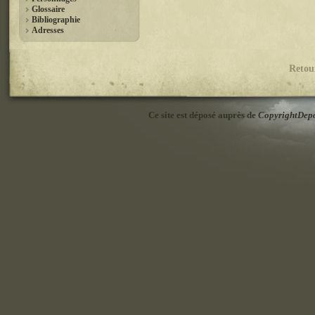
Glossaire
Bibliographie
Adresses
Retou
Ce site est déposé auprès de
CopyrightDep