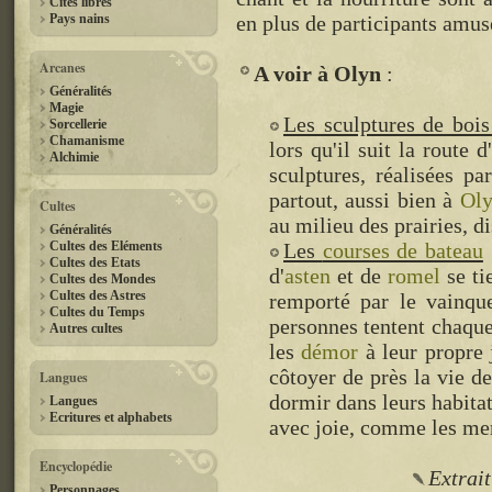
Cités libres
Pays nains
en plus de participants amus
Arcanes
A voir à Olyn
Généralités
Magie
Les sculptures de bois 
Sorcellerie
Chamanisme
lors qu'il suit la route d
Alchimie
sculptures, réalisées p
partout, aussi bien à
Ol
Cultes
au milieu des prairies, d
Généralités
Cultes des Eléments
Les
courses de bateau
Cultes des Etats
d'
asten
et de
romel
se ti
Cultes des Mondes
Cultes des Astres
remporté par le vainque
Cultes du Temps
personnes tentent chaque 
Autres cultes
les
démor
à leur propre 
côtoyer de près la vie d
Langues
dormir dans leurs habitat
Langues
Ecritures et alphabets
avec joie, comme les mem
Encyclopédie
Extrait
Personnages