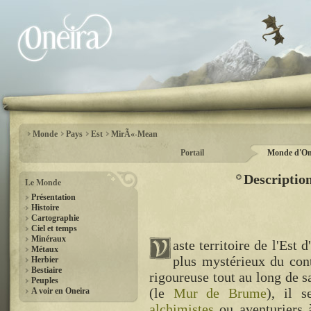
Monde
Pays
Est
MirÃ«-Mean
Portail
Monde d'On
Descriptio
Le Monde
Présentation
Histoire
Cartographie
Ciel et temps
Minéraux
aste territoire de l'Est d'
Métaux
plus mystérieux du con
Herbier
Bestiaire
rigoureuse tout au long de sa
Peuples
(le
Mur de Brume
), il 
A voir en Oneira
alchimistes
ou aventuriers 