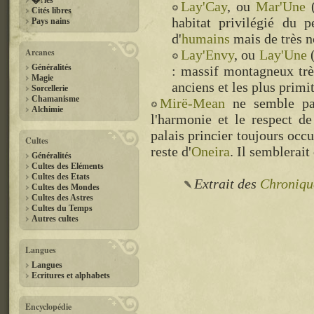
�?les
Lay'Cay
, ou
Mar'Une
Cités libres
habitat privilégié du p
Pays nains
d'
humains
mais de très 
Arcanes
Lay'Envy
, ou
Lay'Une
Généralités
: massif montagneux très
Magie
anciens et les plus primi
Sorcellerie
Chamanisme
Mirë-Mean
ne semble pas
Alchimie
l'harmonie et le respect d
palais princier toujours occu
Cultes
reste d'
Oneira
. Il semblerai
Généralités
Cultes des Eléments
Cultes des Etats
Extrait des
Chroniqu
Cultes des Mondes
Cultes des Astres
Cultes du Temps
Autres cultes
Langues
Langues
Ecritures et alphabets
Encyclopédie