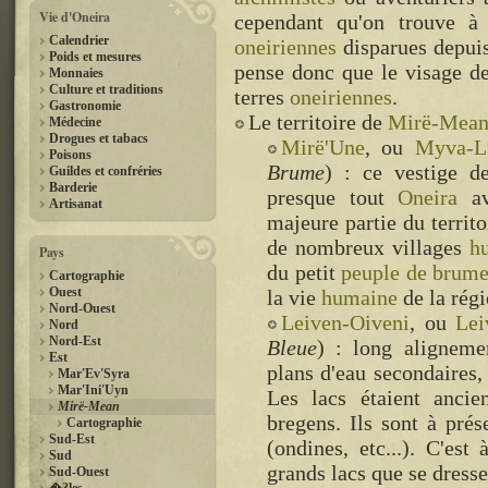
Vie d'Oneira
cependant qu'on trouve 
Calendrier
oneiriennes
disparues depuis
Poids et mesures
pense donc que le visage 
Monnaies
Culture et traditions
terres
oneiriennes
.
Gastronomie
Le territoire de
Mirë-Mea
Médecine
Drogues et tabacs
Mirë'Une
, ou
Myva-
Poisons
Brume
) : ce vestige de
Guildes et confréries
Barderie
presque tout
Oneira
av
Artisanat
majeure partie du territ
de nombreux villages
h
Pays
du petit
peuple de brum
Cartographie
Ouest
la vie
humaine
de la régi
Nord-Ouest
Leiven-Oiveni
, ou
Lei
Nord
Nord-Est
Bleue
) : long aligneme
Est
plans d'eau secondaires,
Mar'Ev'Syra
Mar'Ini'Uyn
Les lacs étaient anci
Mirë-Mean
bregens. Ils sont à prés
Cartographie
Sud-Est
(ondines, etc...). C'es
Sud
grands lacs que se dresse
Sud-Ouest