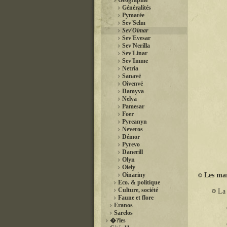
Géographie
Généralités
Pymarée
Sev'Selm
Sev'Oimar
Sev'Evesar
Sev'Nerilla
Sev'Linar
Sev'Imme
Netria
Sanavë
Oivenvë
Damyva
Nelya
Pamesar
Foer
Pyreanyn
Neveros
Démor
Pyrevo
Danerill
Olyn
Oiely
Oinariny
Les mar
Eco. & politique
Culture, société
La 
Faune et flore
Eranos
Sarelos
�?les