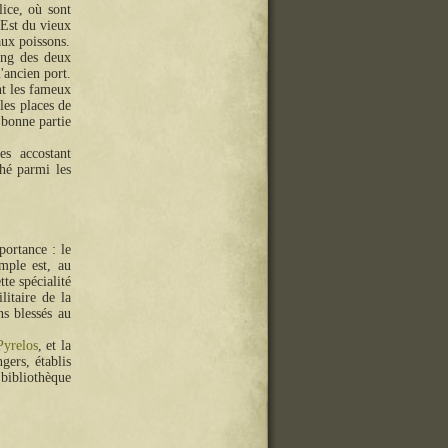
ice, où sont
'Est du vieux
ux poissons.
ong des deux
'ancien port.
nt les fameux
les places de
bonne partie
s accostant
ché parmi les
ortance : le
mple est, au
tte spécialité
itaire de la
ns blessés au
Pyrelos
, et la
gers, établis
 bibliothèque