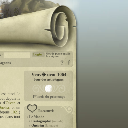
Mot de passe oublié
s :
Inscription
agnons
Venv� neor 1064
Jour des astrologues
est aussi la
er
1
mois du printemps
out depuis la
s d'
Oivan
et
neira
, et un
Raccourcis
depuis
1021
)
ues dans tout
Le Monde
Cartographie
(monde)
Oneirien
(langage)