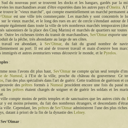
Sud du nouveau port se trouvent les docks et les hangars, gardés par la mil
rvées les marchandises avant d'être exportées dans les autres pays d'
Oneira
. A l
se trouve le "vieux marché", qui compte essentiellement un marché permanent a
v'Oimar
est une ville très commerçante. Les marchés y sont concentrés le l
, sur le vieux marché, et le long des rues en arc de cercle s'étendant autour de l
mpte également dans toute la ville de très nombreux marchés temporaires (do
és saisonniers de la place des Cinq Marins) et marchés de quartiers sur toutes 
lle. Outre les richesses tirées du transit de marchandises,
Sev'Oimar
exporte une 
oduit de la pêche, très abondante au large de ses côtes.
 travail est abondant, à
Sev'Oimar
, du fait du grand nombre de navire
diennement au port. Il est aisé de trouver travail et main d'oeuvre bon mar
s immigrés et autres aventuriers venus découvrir le monde, et le
Pyrelos
.
mples
mme nous l'avons dit plus haut,
Sev'Oimar
ne compte qu'un seul temple d'imp
le de Numeal
, à l'Est de la ville, proche du château du gouverneur. Ce te
os
, l'un des plus spécialisés dans l'art de guérir. Cette tradition de guérison et ce
 éprouvée des
prêtres
formés à
Numeal
procèdent encore une fois du passé mil
, où les
prêtres
étaient chargés de soigner et de guérir les soldats et les mari
at.
ville compte moins de petits temples et de sanctuaires que les autres cités du
ur y est moins présente, du fait des nombreux étrangers, et descendants d'étran
la ville. Cependant, les
prêtres
de
Sev'Oimar
administrent l'une des plus riches
ys, datant à priori de la fin de la dynastie des
Lelney
.
à Sev'Oimar