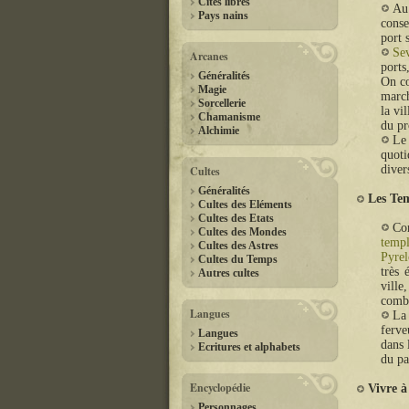
Cités libres
Au 
Pays nains
conse
port 
Se
Arcanes
ports
Généralités
On co
Magie
march
Sorcellerie
la vi
Chamanisme
du pr
Alchimie
Le
quoti
diver
Cultes
Généralités
Les Te
Cultes des Eléments
Cultes des Etats
Co
Cultes des Mondes
temp
Cultes des Astres
Pyrel
Cultes du Temps
très
Autres cultes
ville
comb
Langues
La 
ferve
Langues
dans 
Ecritures et alphabets
du pa
Encyclopédie
Vivre 
Personnages