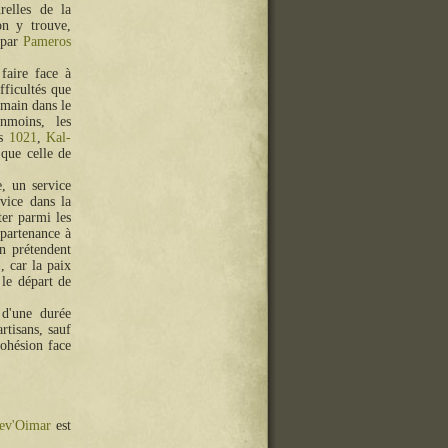
relles de la
on y trouve,
 par
Pameros
faire face à
ifficultés que
a main dans le
nmoins, les
is
1021
,
Kal-
 que celle de
, un service
rvice dans la
ter parmi les
ppartenance à
un prétendent
, car la paix
 le départ de
 d'une durée
artisans, sauf
cohésion face
ev'Oimar
est