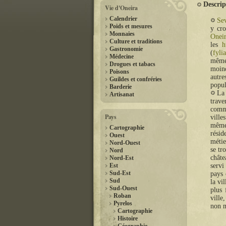
Descrip
Vie d'Oneira
Calendrier
Se
Poids et mesures
y cro
Monnaies
Onei
Culture et traditions
les
h
Gastronomie
(
fylia
Médecine
mê
Drogues et tabacs
moind
Poisons
autre
Guildes et confréries
popul
Barderie
La 
Artisanat
trav
comme
Pays
ville
même 
Cartographie
résid
Ouest
métie
Nord-Ouest
se tr
Nord
châte
Nord-Est
Est
servi
Sud-Est
pays 
Sud
la vi
Sud-Ouest
plus 
Roban
ville
Pyrelos
non m
Cartographie
Histoire