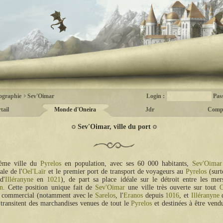
graphie
Sev'Oimar
Login :
Pas
tail
Monde d'Oneira
Jdr
Comp
Sev'Oimar, ville du port
ième ville du
Pyrelos
en population, avec ses 60 000 habitants,
Sev'Oimar
ale de l'
Oel'Laïr
et le premier port de transport de voyageurs au
Pyrelos
(surt
d'
Illéranyne
en
1021
), de part sa place idéale sur le détroit entre les mer
n
. Cette position unique fait de
Sev'Oimar
une ville très ouverte sur tout
O
t commercial (notamment avec le
Sarelos
, l'
Eranos
depuis
1016
, et
Illéranyne
 transitent des marchandises venues de tout le
Pyrelos
et destinées à être vend