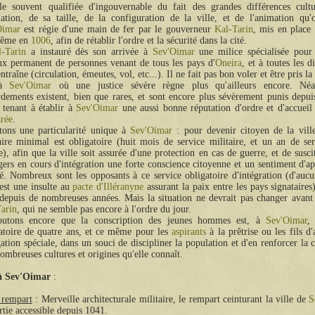
lle souvent qualifiée d'ingouvernable du fait des grandes différences cultu
ation, de sa taille, de la configuration de la ville, et de l'animation qu'
Oimar
est régie d'une main de fer par le gouverneur
Kal-Tarin
, mis en place
même en
1006
, afin de rétablir l'ordre et la sécurité dans la cité.
l-Tarin
a instauré dès son arrivée à
Sev'Oimar
une milice spécialisée pour 
lux permanent de personnes venant de tous les pays d'
Oneira
, et à toutes les d
entraîne (circulation, émeutes, vol, etc...). Il ne fait pas bon voler et être pris l
 à
Sev'Oimar
où une justice sévère règne plus qu'ailleurs encore. Néa
dements existent, bien que rares, et sont encore plus sévèrement punis depu
tenant à établir à
Sev'Oimar
une aussi bonne réputation d'ordre et d'accueil
rée
.
tons une particularité unique à
Sev'Oimar
: pour devenir citoyen de la ville
aire minimal est obligatoire (huit mois de service militaire, et un an de se
e), afin que la ville soit assurée d'une protection en cas de guerre, et de susci
gers en cours d'intégration une forte conscience citoyenne et un sentiment d'a
té. Nombreux sont les opposants à ce service obligatoire d'intégration (d'auc
 est une insulte au
pacte d'Illéranyne
assurant la paix entre les pays signataires)
depuis de nombreuses années. Mais la situation ne devrait pas changer avant
arin
, qui ne semble pas encore à l'ordre du jour.
outons encore que la conscription des jeunes hommes est, à
Sev'Oimar
,
atoire de quatre ans, et ce même pour les
aspirants
à la prêtrise ou les fils d'
ation spéciale, dans un souci de discipliner la population et d'en renforcer la 
ombreuses cultures et origines qu'elle connaît.
 à Sev'Oimar
 rempart
: Merveille architecturale militaire, le rempart ceinturant la ville de
S
rtie accessible depuis 1041.