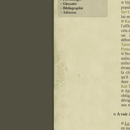
Vi
Glossaire
popul
Bibliographie
Sev'
Adresses
lui-
Ka
l'aff
cela 
sac
débor
Tarin
Pyma
No
milit
milic
étran
la ci
qu'il
dure 
Kal-T
Aj
oblig
dérog
aux n
A voir
Le
en pa