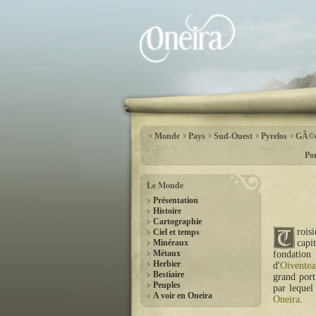
Monde
Pays
Sud-Ouest
Pyrelos
GÃ©o
Por
Le Monde
Présentation
Histoire
Cartographie
rois
Ciel et temps
Minéraux
capit
Métaux
fondation 
Herbier
d'
Oiventea
Bestiaire
grand por
Peuples
par lequel
A voir en Oneira
Oneira
.