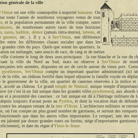
tion générale de la ville
v'Oimar
est une ville cosmopolite à majorité
humaine
. On
ise toute l'année de nombreux voyageurs venus de tout
ra
, et la population permanente de la ville compte, outre
umains
, de nombreuses autres races de tous horizons
s
,
nains
,
badilim
,
démor
(jamais intra-muros),
lubeun
, et
me
gnomes
, etc...). Il y a, à
Sev'Oimar
, une différence
re entre les différentes classes sociales que dans les
s grandes cités du pays. Quels que soient les quartiers, la
ation est mélangée, sans soucis de race, de rang ni de métier.
ville s'oriente le long de deux axes principaux : la rue blanche et la rue du ch
ersant la ville du Nord au Sud, mais on observe à
Sev'Oimar
de nombr
rçantes très animées, disposées en arc de cercle autour du vieux port. Comm
s
pyreliennes
,
Sev'Oimar
compte un important quartier administratif (ici si
de la ville, un château fortifié dans lequel séjourne la famille royale en dépla
e le gouverneur de la ville, un quartier de casernes réservées à la milice et
r, accolé au château. Le grand
temple de Numeal
, unique temple d'importance
ouve (et c'est là un fait unique dans les grandes villes
pyreliennes
), aux abords 
au et à proximité des casernes : ce fait unique est dû à l'héritage militaire de l
 depuis toujours d'avant poste au
Pyrelos
, et dont la vocation était de défendr
contre les attaques venant de la
mer d'Oivan
. L'architecture militaire se retrou
lle, où l'on compte un plus grand nombre de garnisons, et surtout des remparts 
fonctionnels que dans les autres villes importantes. Le rempart, une des mer
, est jalonné par douze grandes tours ou fortins, siège d'importantes garnisons m
iliciennes), et date du règne d'
Ylnor-le-Jeune
.