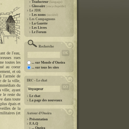
Traducteur
(langage)
Glossaire
(encyclopédie)
Le JDR
Les noms
(société)
Les Compagnons
La Gazette
Les Livres
Le Forum
Recherche
ant de l'eau,
euses rues
e toutes les
... sur Monde d'Oneira
tué au coeur
... sur tous les sites
cement, et où
 à l'armée de
IRC - Le chat
 de la ville,
immédiats du
a ville, ayant
e le reste du
Le chat
ve dans toute
La page des nouveaux
plus épais et
veilles de la
Autour d'Oneira
ilitaires (et
Présentation
F.A.Q
... Oneira