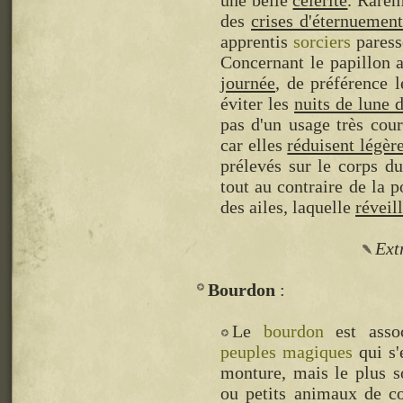
une belle
célérité
. Rarem
des
crises d'éternuement
apprentis
sorciers
paress
Concernant le papillon 
journée
, de préférence 
éviter les
nuits de lune 
pas d'un usage très cou
car elles
réduisent légèr
prélevés sur le corps d
tout au contraire de la p
des ailes, laquelle
réveill
Ext
Bourdon
Le
bourdon
est assoc
peuples magiques
qui s'
monture, mais le plus 
ou petits animaux de co