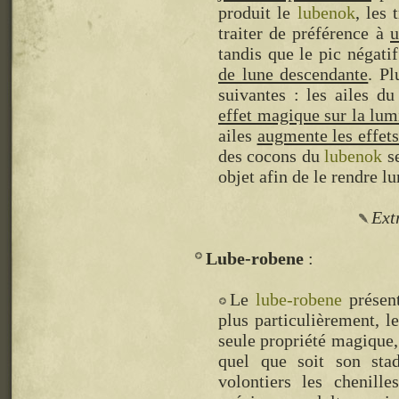
produit le
lubenok
, les 
traiter de préférence à
u
tandis que le pic négati
de lune descendante
. Pl
suivantes : les ailes d
effet magique sur la lum
ailes
augmente les effets
des cocons du
lubenok
se
objet afin de le rendre l
Ext
Lube-robene
Le
lube-robene
présent
plus particulièrement, l
seule propriété magique, q
quel que soit son sta
volontiers les chenill