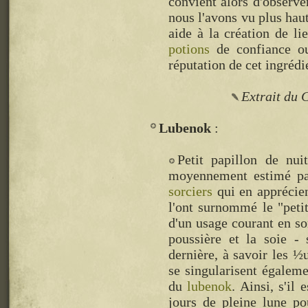
convient alors d'observ
nous l'avons vu plus haut
aide à la création de li
potions
de confiance ou
réputation de cet ingrédi
Extrait du C
Lubenok
Petit papillon de nui
moyennement estimé pa
sorciers
qui en apprécient
l'ont surnommé le "peti
d'un usage courant en sorc
poussière et la soie - 
dernière, à savoir les ½
se singularisent égaleme
du
lubenok
. Ainsi, s'il 
jours de pleine lune
pou