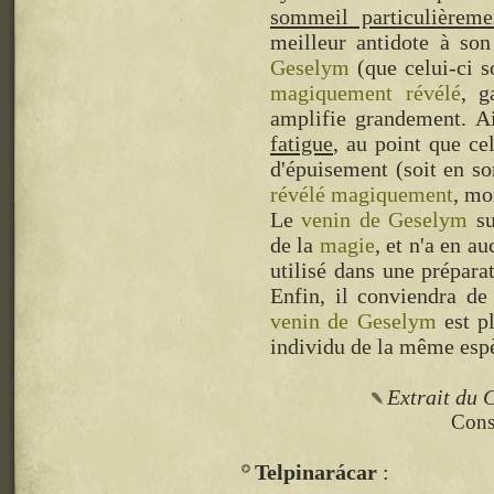
sommeil particulièreme
meilleur antidote à so
Geselym
(que celui-ci 
magiquement révélé
, g
amplifie grandement. A
fatigue
, au point que ce
d'épuisement (soit en so
révélé magiquement
, mo
Le
venin de Geselym
su
de la
magie
, et n'a en a
utilisé dans une prépara
Enfin, il conviendra de
venin de Geselym
est pl
individu de la même esp
Extrait du C
Consu
Telpinarácar