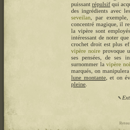
puissant
répulsif
qui acqu
des ingrédients avec le
seveilan
, par exemple,
concentré magique, il r
la vipère sont employ
intéressant de noter que
crochet droit est plus e
vipère noire
provoque un
ses pensées, de ses in
surnommer la
vipère no
marqués, on manipulera
lune montante
, et on é
pleine
.
Ext
Retou