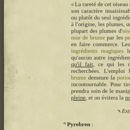
La rareté de cet oiseau
son caractère insaisissa
ou plutôt du seul ingrédi
à l'origine, les plumes, 
plupart des plumes d'
oi
mur de brume
par les
pe
en faire commerce. Les
ingrédients magiques
le
qu'aucun autre ingrédien
qu'il fait
, ce qui les r
recherchées. L'emploi 
brume
demeure la
potio
incontournable. Pour tir
prendra soin de le manip
pleine
, et on évitera la
qu
Ext
Pyrebren