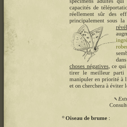
spécimens adultes qui 
capacités de téléportat
réellement sûr des ef
principalement sous la
révé
augm
ingr
robe
semb
dan
choses négatives
, ce qu
tirer le meilleur part
manipuler en priorité à 
et on cherchera à éviter 
Ext
Consulte
Oiseau de brume