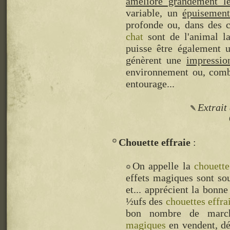
améliore grandement le
variable, un
épuisemen
profonde ou, dans des c
chat
sont de l'animal la
puisse être également u
génèrent une
impressio
environnement ou, combi
entourage...
Extrait
Chouette effraie
On appelle la
chouette
effets magiques sont so
et... apprécient la bonn
½ufs des
chouettes effra
bon nombre de march
magiques
en vendent, déj