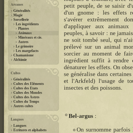
Arcanes
petit peuple, de se saisir d
Généralités
d'un gnome : les effets r
Magie
s'avérer extrêmement do
Sorcellerie
Les ingrédients
d'appliquer aux animaux 
Plantes
peuples, à savoir : ne jamais
Animaux
Minéraux et cie.
ne soit tombé seul, qui n'ai
Autres
prélevé sur un animal mort
Le grimoire
Les margefacts
sorcier au moment de fair
Chamanisme
ingrédient suffit à rendre
Alchimie
dénaturer les effets. On obs
Cultes
se généralise dans certaines
Généralités
et l'Arkfeld) l'usage de t
Cultes des Eléments
insectes et des poissons.
Cultes des Etats
Cultes des Mondes
Cultes des Astres
Cultes du Temps
Autres cultes
Bel-argus
Langues
Langues
On surnomme parfois
Ecritures et alphabets