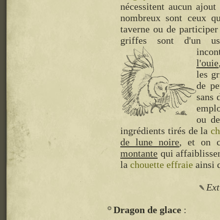
nécessitent aucun ajout
nombreux sont ceux qu
taverne ou de participer
griffes sont d'un u
incon
l'ouie
les g
de pe
sans 
emplo
ou de
ingrédients tirés de la
ch
de lune noire
, et on 
montante
qui affaibliss
la
chouette effraie
ainsi 
Ext
Dragon de glace