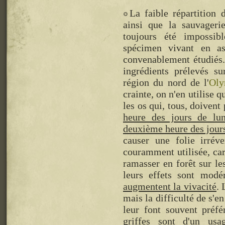
La faible répartition
ainsi que la sauvageri
toujours été impossibl
spécimen vivant en as
convenablement étudiés. 
ingrédients prélevés s
région du nord de l'
Oly
crainte, on n'en utilise qu
les os qui, tous, doivent
heure des jours de lu
deuxième heure des jour
causer une folie irréve
couramment utilisée, car 
ramasser en forêt sur le
leurs effets sont modé
augmentent la vivacité
.
mais la difficulté de s'e
leur font souvent préfé
griffes sont d'un usa