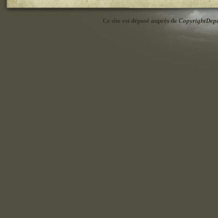
Ce site est déposé auprès de
CopyrightDep