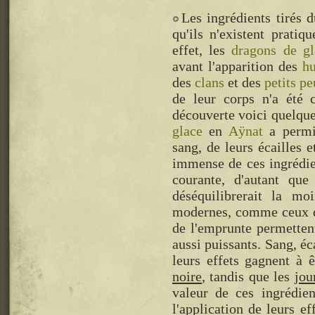
Les ingrédients tirés 
qu'ils n'existent prati
effet, les
dragons de gl
avant l'apparition des
h
des
clans
et des
petits pe
de leur corps n'a été 
découverte voici quelqu
glace
en
Aÿnat
a permis
sang, de leurs écailles e
immense de ces ingrédie
courante, d'autant qu
déséquilibrerait la mo
modernes, comme ceux
de l'emprunte permettent
aussi puissants. Sang, éc
leurs effets gagnent à 
noire
, tandis que les
jou
valeur de ces ingrédie
l'application de leurs ef