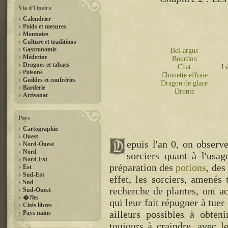
Vie d'Oneira
Calendrier
Poids et mesures
Monnaies
Culture et traditions
Gastronomie
Bel-argus
Médecine
Bourdon
Drogues et tabacs
Chat
Lé
Poisons
Chouette effraie
Guildes et confréries
Dragon de glace
Barderie
Dronte
Artisanat
Pays
Cartographie
Ouest
epuis l'an 0, on observ
Nord-Ouest
Nord
sorciers quant à l'usag
Nord-Est
préparation des
potions
, des
Est
Sud-Est
effet, les sorciers, amenés 
Sud
recherche de plantes, ont a
Sud-Ouest
�?les
qui leur fait répugner à tue
Cités libres
ailleurs possibles à obten
Pays nains
toujours à craindre, avec 