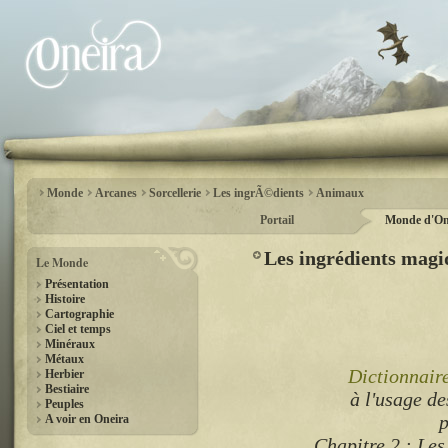
Monde
Arcanes
Sorcellerie
Les ingrÃ©dients
Animaux
Portail
Monde d'On
Les ingrédients magi
Le Monde
Présentation
Histoire
Cartographie
Ciel et temps
Minéraux
Métaux
Dictionnair
Herbier
Bestiaire
à l'usage d
Peuples
A voir en Oneira
Chapitre 2 : Les