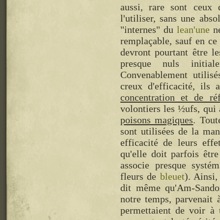
aussi, rare sont ceux
l'utiliser, sans une abso
"internes" du
lean'une
ne
remplaçable, sauf en ce
devront pourtant être le
presque nuls initial
Convenablement utilisé
creux d'efficacité, il
concentration et de réf
volontiers les ½ufs, qui
poisons magiques
. Tout
sont utilisées de la man
efficacité de leurs effe
qu'elle doit parfois êtr
associe presque systé
fleurs de
bleuet
). Ainsi
dit même qu'Am-Sandor
notre temps, parvenait 
permettaient de voir à 