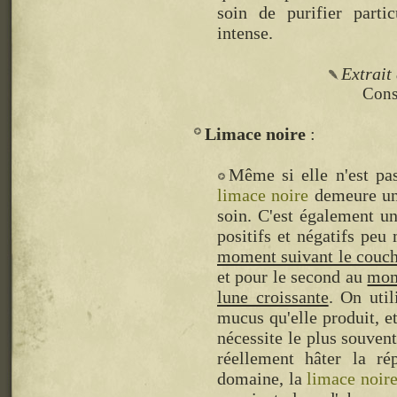
soin de purifier part
intense.
Extrait
Consu
Limace noire
Même si elle n'est pa
limace noire
demeure un 
soin. C'est également un
positifs et négatifs peu
moment suivant le couche
et pour le second au
mome
lune croissante
. On uti
mucus qu'elle produit, e
nécessite le plus souvent
réellement hâter la ré
domaine, la
limace noir