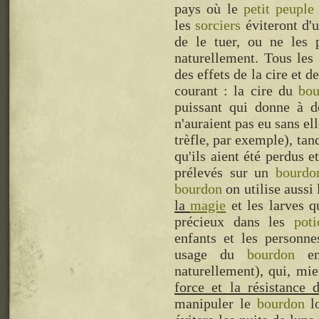
pays où le
petit peuple
les
sorciers
éviteront d'u
de le tuer, ou ne les 
naturellement. Tous les
des effets de la cire et d
courant : la cire du
bou
puissant qui donne à d
n'auraient pas eu sans el
trèfle, par exemple), tan
qu'ils aient été perdus e
prélevés sur un
bourdo
bourdon
on utilise aussi 
la
magie
et les larves 
précieux dans les
poti
enfants et les personne
usage du
bourdon
ent
naturellement), qui, mi
force et la résistance 
manipuler le
bourdon
l