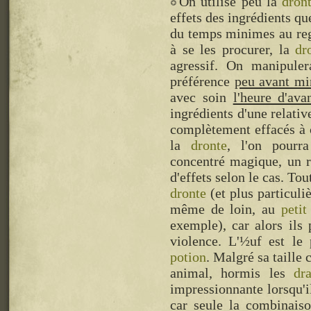
On utilise peu la
dron
effets des ingrédients que
du temps minimes au rega
à se les procurer, la
dr
agressif. On manipuler
préférence
peu avant min
avec soin
l'heure d'av
ingrédients d'une relativ
complètement effacés à 
la
dronte
, l'on pourr
concentré magique, un 
d'effets selon le cas. To
dronte
(et plus particuli
même de loin, au
petit
exemple), car alors ils
violence. L'½uf est le 
potion
. Malgré sa taille 
animal, hormis les
dr
impressionnante lorsqu'il
car seule la combinaiso