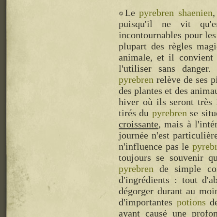
Le
pyrebren
shaenien
,
puisqu'il ne vit qu
incontournables pour les
plupart des règles magi
animale, et il convient
l'utiliser sans danger.
pyrebren
relève de ses pi
des plantes et des animau
hiver où ils seront très
tirés du
pyrebren
se situ
croissante
, mais à l'int
journée n'est particuliè
n'influence pas le
pyreb
toujours se souvenir q
pyrebren
de simple con
d'ingrédients : tout d'
dégorger durant au moin
d'importantes
potions
de
ayant causé une profon