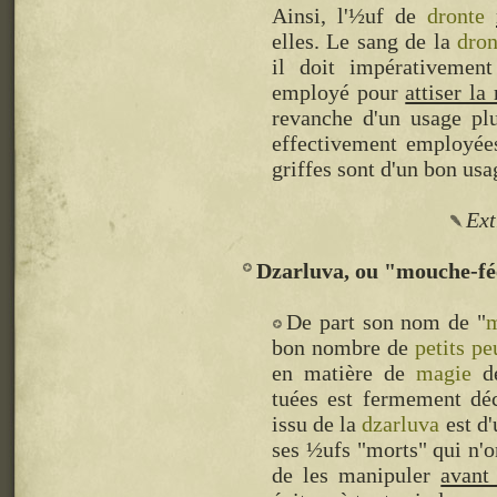
Ainsi, l'½uf de
dronte
elles. Le sang de la
dron
il doit impérativement
employé pour
attiser la
revanche d'un usage plu
effectivement employé
griffes sont d'un bon us
Ext
Dzarluva, ou "mouche-f
De part son nom de "
m
bon nombre de
petits p
en matière de
magie
de
tuées est fermement déc
issu de la
dzarluva
est d'
ses ½ufs "morts" qui n'on
de les manipuler
avant