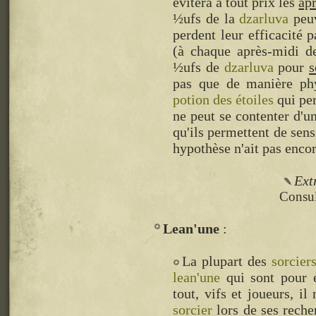
évitera à tout prix les
ap
½ufs de la
dzarluva
peuv
perdent leur efficacité 
(à chaque après-midi de
½ufs de
dzarluva
pour
s
pas que de manière phy
potion des étoiles
qui per
ne peut se contenter d'u
qu'ils permettent de sensi
hypothèse n'ait pas enco
Ext
Consul
Lean'une
La plupart des
sorcier
lean'une
qui sont pour 
tout, vifs et joueurs, il
sorcier
lors de ses reche