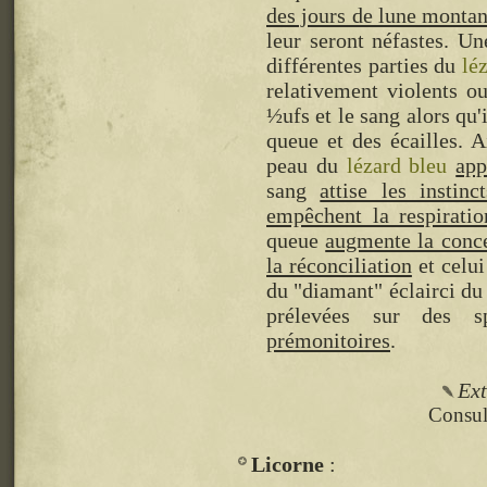
des jours de lune montan
leur seront néfastes. Un
différentes parties du
lé
relativement violents o
½ufs et le sang alors qu'
queue et des écailles. A
peau du
lézard bleu
app
sang
attise les instinc
empêchent la respiratio
queue
augmente la conce
la réconciliation
et celui
du "diamant" éclairci du
prélevées sur des 
prémonitoires
.
Ext
Consult
Licorne