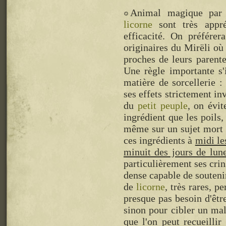
Animal magique par e
licorne
sont très appr
efficacité. On préfére
originaires du Mirëli où
proches de leurs parent
Une règle importante s'
matière de sorcellerie :
ses effets strictement i
du
petit peuple
, on évit
ingrédient que les poils,
même sur un sujet mort 
ces ingrédients à
midi le
minuit des jours de lun
particulièrement ses crin
dense capable de souteni
de
licorne
, très rares, p
presque pas besoin d'être
sinon pour cibler un mal
que l'on peut recueillir