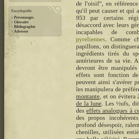
de l'oisif", en référence
qu'il peut causer et qui a
Encyclopédie
953 par certains ré
Personnages
Glossaire
désaccord avec leurs gé
Bibliographie
incapables de comb
Adresses
pyreliennes
. Comme che
papillons, on distinguera
ingrédients tirés du s
antérieures de sa vie. A
devront être manipulés
effets sont fonction d
peuvent ainsi s'avérer 
les manipulera de préfé
montante
, et on évitera
de la lune
. Les ½ufs, dit
des
effets analogues à c
des propos incohérent
profond désespoir, ralent
chenilles, utilisées enti