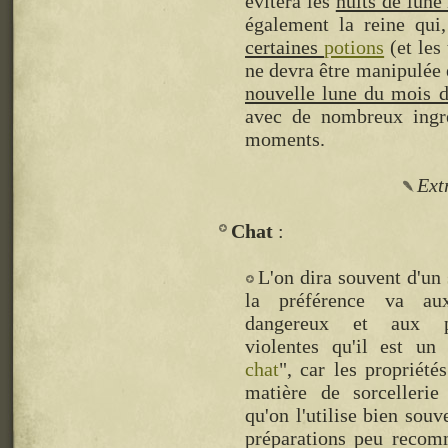
évitera les
nuits de lune
également la reine qui,
certaines
potions
(et les 
ne devra être manipulée e
nouvelle lune du mois 
avec de nombreux ingré
moments.
Ext
Chat
L'on dira souvent d'un
la préférence va au
dangereux et aux pr
violentes qu'il est un 
chat
", car les propriét
matière de sorcellerie 
qu'on l'utilise bien souv
préparations peu recomm